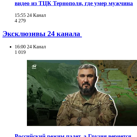
видео из ТЦК Тернополя, где умер мужчина
15:55
24 Канал
4 279
Эксклюзивы 24 канала
16:00
24 Канал
1 019
Российский режим падет, а Грузия вернется