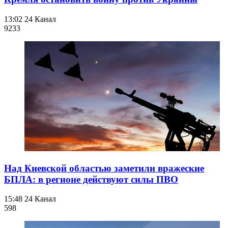
13:02
24 Канал
923
3
Над Киевской областью заметили вражеские
БПЛА: в регионе действуют силы ПВО
15:48
24 Канал
598