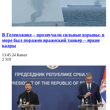
В Геленджике – прозвучали сильные взрывы: в
море был поражен вражеский танкер – яркие
кадры
13:45
24 Канал
2 319