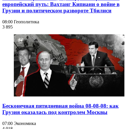
европейский путь: Вахтанг Кипиани о войне в
Грузии и политическом развороте Тбилиси
08:00
Геополитика
3 895
Бесконечная пятидневная война 08-08-08: как
Грузия оказалась под контролем Москвы
07:00
Экономика
4 018