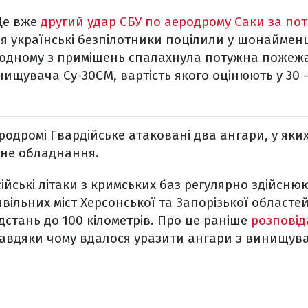
Це вже
другий удар СБУ по аеродрому Саки за п
ня українські безпілотники поцілили у щонайменш
в одному з приміщень спалахнула потужна пожеж
нищувача Су-30СМ, вартість якого оцінюють у 30 –
родромі Гвардійське атаковані два ангари, у яки
ійне обладнання.
ійські літаки з кримських баз регулярно здійсню
ільних міст Херсонської та Запорізької област
дстань до 100 кілометрів. Про це раніше
розповід
 завдяки чому вдалося уразити ангари з винищув