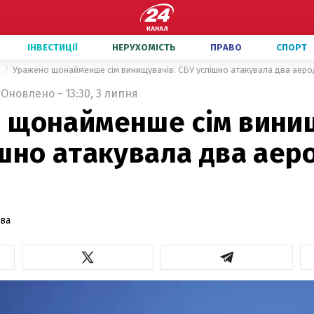
ІНВЕСТИЦІЇ
НЕРУХОМІСТЬ
ПРАВО
СПОРТ
и
Уражено щонайменше сім винищувачів: СБУ успішно атакувала два аер
Оновлено - 13:30, 3 липня
 щонайменше сім винищ
шно атакувала два аер
ова