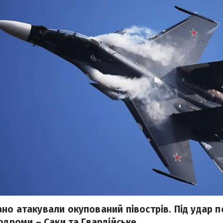
но атакували окупований півострів. Під удар 
одроми – Саки та Гвардійське.