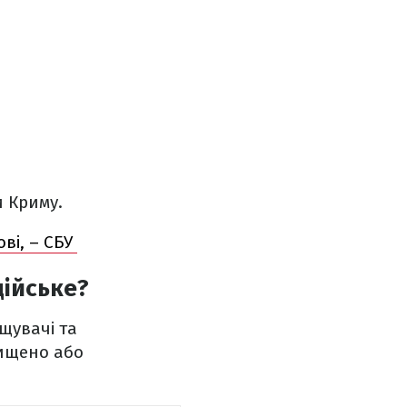
и Криму.
ві, – СБУ
дійське?
щувачі та
нищено або