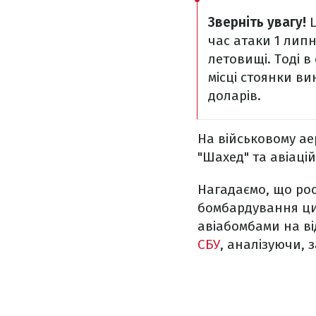
Зверніть увагу!
час атаки 1 лип
летовищі. Тоді 
місці стоянки ви
доларів.
На військовому ае
"Шахед" та авіац
Нагадаємо, що рос
бомбардування цив
авіабомбами на ві
СБУ
, аналізуючи,