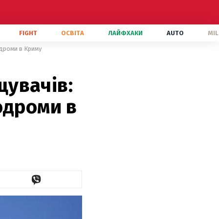
FIGHT
ОСВІТА
ЛАЙФХАКИ
AUTO
MIL
одроми в Криму
увачів:
одроми в