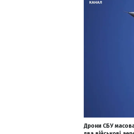
Дрони СБУ масова
два військові аер