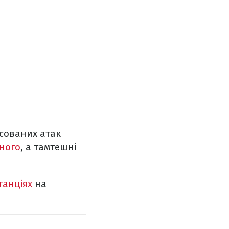
асованих атак
ного
, а тамтешні
танціях
на