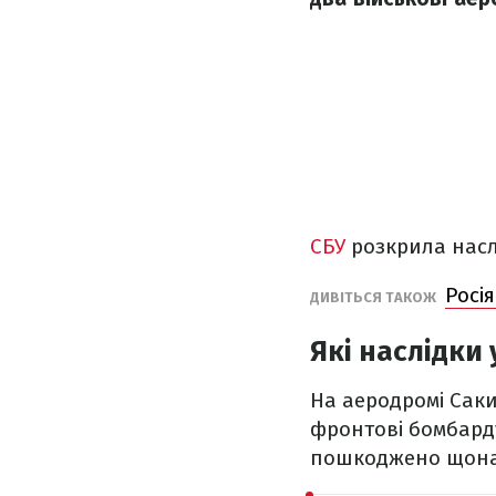
СБУ
розкрила насл
Росі
ДИВІТЬСЯ ТАКОЖ
Які наслідки
На аеродромі Саки
фронтові бомбарду
пошкоджено щонай