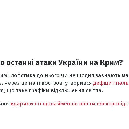
о останні атаки України на Крим?
им і логістика до нього чи не щодня зазнають м
в. Через це на півострові утворився
дефіцит паль
я, що таке графіки відключення світла.
ники
вдарили по щонайменше шести електропідс