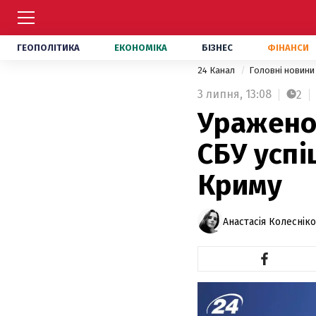
ГЕОПОЛІТИКА
ЕКОНОМІКА
БІЗНЕС
ФІНАНСИ
24 Канал
Головні новин
3 липня,
13:08
2
Уражено
СБУ успі
Криму
Анастасія Колеснік