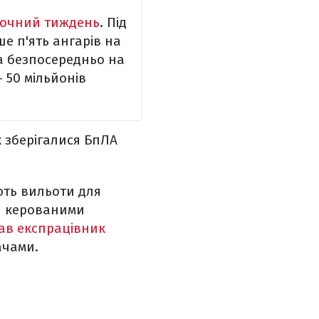
оточний тиждень
. Під
е п'ять ангарів на
а безпосередньо на
 50 мільйонів
х зберігалися БпЛА
ють вильоти для
ей керованими
ав експрацівник
ачами.