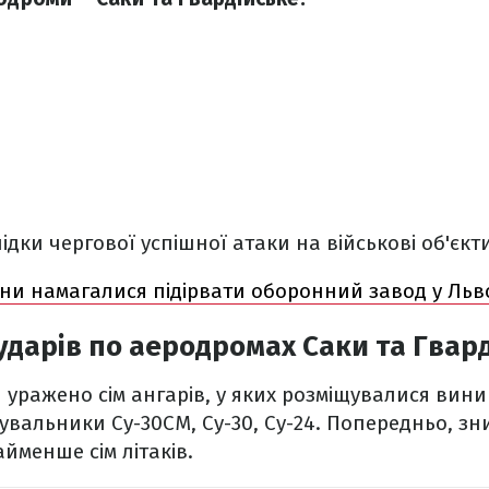
ідки чергової успішної атаки на військові об'єкт
яни намагалися підірвати оборонний завод у Льво
 ударів по аеродромах Саки та Гвар
 уражено сім ангарів, у яких розміщувалися вини
вальники Су-30СМ, Су-30, Су-24. Попередньо, з
менше сім літаків.