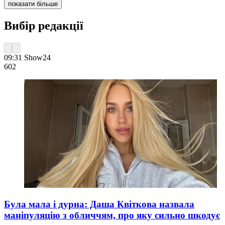
показати більше
Вибір редакції
09:31
Show24
602
Була мала і дурна: Даша Квіткова назвала
маніпуляцію з обличчям, про яку сильно шкодує