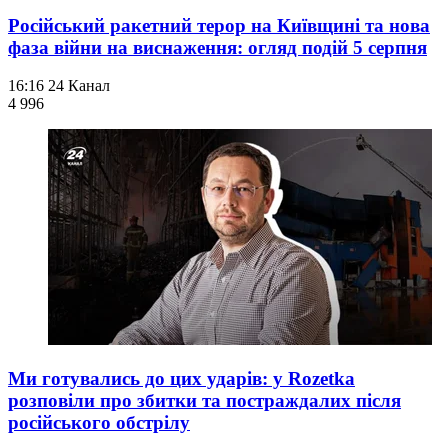
Російський ракетний терор на Київщині та нова
фаза війни на виснаження: огляд подій 5 серпня
16:16
24 Канал
4 996
Ми готувались до цих ударів: у Rozetka
розповіли про збитки та постраждалих після
російського обстрілу