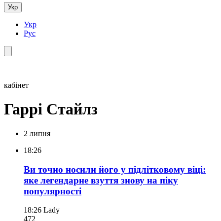
Укр
Укр
Рус
кабінет
Гаррі Стайлз
2 липня
18:26
Ви точно носили його у підлітковому віці:
яке легендарне взуття знову на піку
популярності
18:26
Lady
472