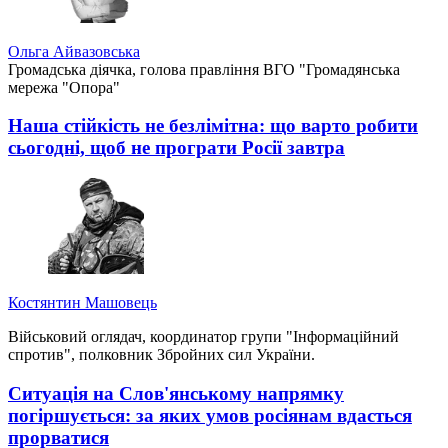
Ольга Айвазовська
Громадська діячка, голова правління ВГО "Громадянська
мережа "Опора"
Наша стійкість не безлімітна: що варто робити
сьогодні, щоб не програти Росії завтра
Костянтин Машовець
Військовий оглядач, координатор групи "Інформаційний
спротив", полковник Збройних сил України.
Ситуація на Слов'янському напрямку
погіршується: за яких умов росіянам вдасться
прорватися