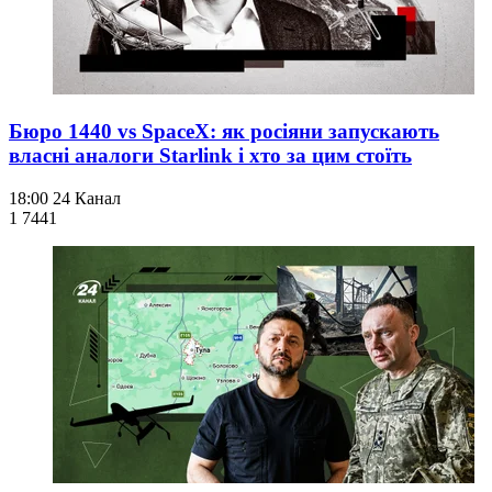
Бюро 1440 vs SpaceX: як росіяни запускають
власні аналоги Starlink і хто за цим стоїть
18:00
24 Канал
1 744
1