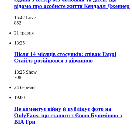
відомо про особисте життя Кендалл Дженнер
15:42
Love
852
21 травня
13:25
Після 14 місяців стосунків: співак Гаррі
Стайлз розійшовся з дівчиною
13:25
Show
708
24 березня
19:00
Не коментує війну й публікує фото на
OnlyFans: що сталося з Євою Бушміною з
ВІА Гри