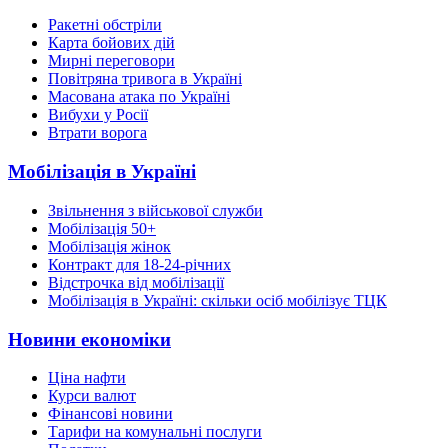
Ракетні обстріли
Карта бойових дій
Мирні переговори
Повітряна тривога в Україні
Масована атака по Україні
Вибухи у Росії
Втрати ворога
Мобілізація в Україні
Звільнення з військової служби
Мобілізація 50+
Мобілізація жінок
Контракт для 18-24-річних
Відстрочка від мобілізації
Мобілізація в Україні: скільки осіб мобілізує ТЦК
Новини економіки
Ціна нафти
Курси валют
Фінансові новини
Тарифи на комунальні послуги