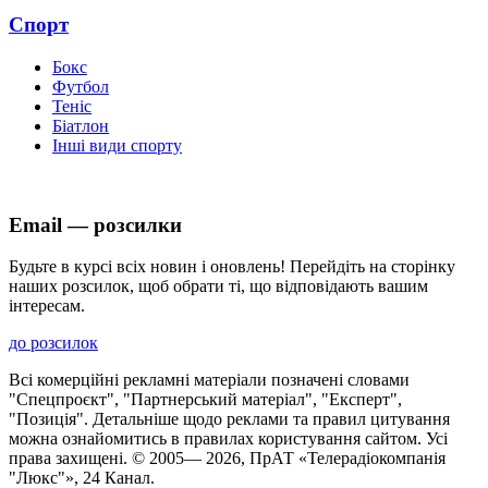
Спорт
Бокс
Футбол
Теніс
Біатлон
Інші види спорту
Email — розсилки
Будьте в курсі всіх новин і оновлень! Перейдіть на сторінку
наших розсилок, щоб обрати ті, що відповідають вашим
інтересам.
до розсилок
Всі комерційні рекламні матеріали позначені словами
"Спецпроєкт", "Партнерський матеріал", "Експерт",
"Позиція". Детальніше щодо реклами та правил цитування
можна ознайомитись в правилах користування сайтом. Усі
права захищені. © 2005—
2026
, ПрАТ «Телерадіокомпанія
"Люкс"», 24 Канал.