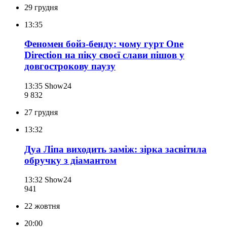
29 грудня
13:35
Феномен бойз-бенду: чому гурт One
Direction на піку своєї слави пішов у
довгострокову паузу
13:35
Show24
9 832
27 грудня
13:32
Дуа Ліпа виходить заміж: зірка засвітила
обручку з діамантом
13:32
Show24
941
22 жовтня
20:00