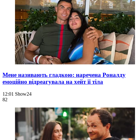
Мене називають гладкою: наречена Роналду
емоційно відреагувала на хейт її тіла
12:01
Show24
82