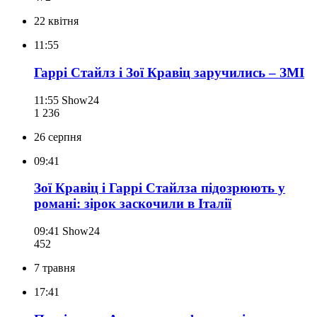
22 квітня
11:55
Гаррі Стайлз і Зої Кравіц заручились – ЗМІ
11:55
Show24
1 236
26 серпня
09:41
Зої Кравіц і Гаррі Стайлза підозрюють у
романі: зірок заскочили в Італії
09:41
Show24
452
7 травня
17:41