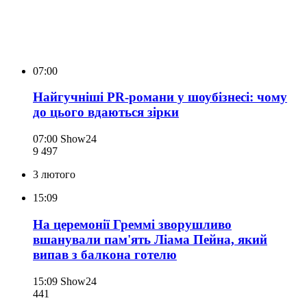
07:00
Найгучніші PR-романи у шоубізнесі: чому
до цього вдаються зірки
07:00
Show24
9 497
3 лютого
15:09
На церемонії Греммі зворушливо
вшанували пам'ять Ліама Пейна, який
випав з балкона готелю
15:09
Show24
441