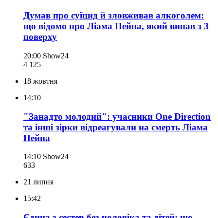
Думав про суїцид й зловживав алкоголем:
що відомо про Ліама Пейна, який випав з 3
поверху
20:00
Show24
4 125
18 жовтня
14:10
"Занадто молодий": учасники One Direction
та інші зірки відреагували на смерть Ліама
Пейна
14:10
Show24
633
21 липня
15:42
Єдина з сестер без чоловіка та дітей: що