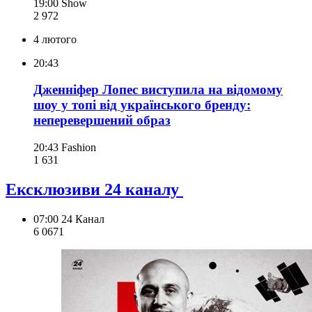
19:00
Show
2 972
4 лютого
20:43
Дженніфер Лопес виступила на відомому
шоу у топі від українського бренду:
неперевершений образ
20:43
Fashion
1 631
Ексклюзиви 24 каналу
07:00
24 Канал
6 067
1