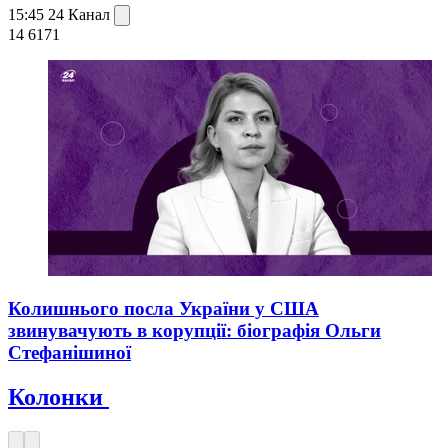
15:45
24 Канал
14 617
1
Колишнього посла України у США
звинувачують в корупції: біографія Ольги
Стефанішиної
Колонки