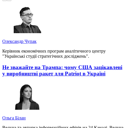
Олександр Чупак
Керівник економічних програм аналітичного центру
"Українські студії стратегічних досліджень".
Не зважайте на Трампа: чому США зацікавлені
у виробництві ракет для Patriot в Україні
Ольга Білан
Ведуча та авторка інформаційних ефірів на 24 Каналі. Ведуча