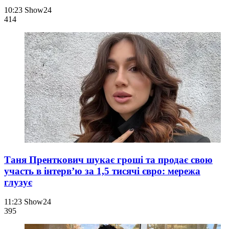
10:23
Show24
414
Таня Пренткович шукає гроші та продає свою
участь в інтервʼю за 1,5 тисячі євро: мережа
глузує
11:23
Show24
395