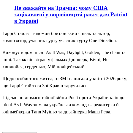
Не зважайте на Трампа: чому США
зацікавлені у виробництві ракет для Patriot
в Україні
Гаррі Стайлз – відомий британський співак та актор,
композитор, учасник гурту учасник гурту One Direction.
Виконує відомі пісні As It Was, Daylight, Golden, The chain та
інші. Також він зіграв у фільмах Дюнкерк, Вічні, Не
хвилюйся, серденько, Мій поліцейський.
Щодо особистого життя, то ЗМІ написали у квітні 2026 року,
що Гаррі Стайлз та Зої Кравіц заручились.
Під час повномасштабної війни Росії проти України кліп до
пісні As It Was знімала українська команда – режисерка й
кліпмейкерка Таня Муїньо та дизайнерка Маша Рева.