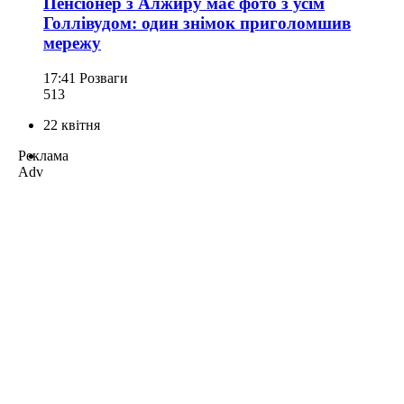
Пенсіонер з Алжиру має фото з усім
Голлівудом: один знімок приголомшив
мережу
17:41
Розваги
513
22 квітня
Реклама
Adv