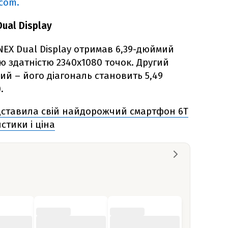
com.
ual Display
NEX Dual Display отримав 6,39-дюймий
ю здатністю 2340х1080 точок. Другий
й – його діагональ становить 5,49
.
ставила свій найдорожчий смартфон 6T
стики і ціна