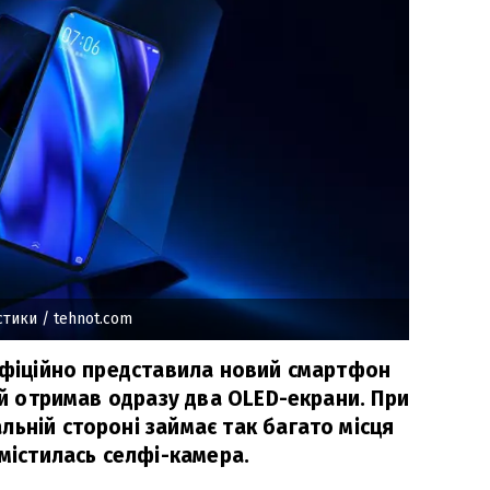
истики
/ tehnot.com
 офіційно представила новий смартфон
кий отримав одразу два OLED-екрани. При
ьній стороні займає так багато місця
омістилась селфі-камера.