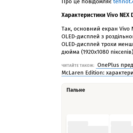
Про це повідомляє
tehnot.
Характеристики Vivo NEX D
Так, основний екран Vivo 
OLED-дисплей з роздільно
OLED-дисплей трохи менши
дюйма (1920х1080 пікселів)
OnePlus пред
ЧИТАЙТЕ ТАКОЖ:
McLaren Edition: характери
Пальне