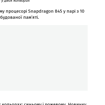
й у двох кольорах
у процесорі Snapdragon 845 у парі з 10
будованої пам’яті.
х кольорах: синьому і рожевому. Новинку