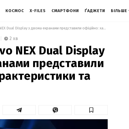
КОСМОС
X-FILES
СМАРТФОНИ
ҐАДЖЕТИ
БІЛЬШЕ
 Смартфон Vivo NEX Dual Display з двома екранами представили офіційно: характеристики та фото 
2 хв
vo NEX Dual Display
анами представили
арактеристики та