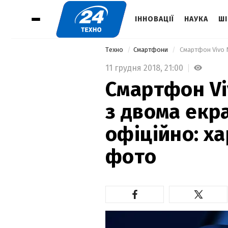
ІННОВАЦІЇ
НАУКА
ШІ
Техно
Смартфони
11 грудня 2018,
21:00
Смартфон Vi
з двома екр
офіційно: х
фото