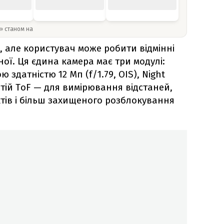
y» станом на
 але користувач може робити відмінні
ої. Ця єдина камера має три модулі:
здатністю 12 Мп (f/1.79, OIS), Night
ретій ToF — для вимірювання відстаней,
ктів і більш захищеного розблокування