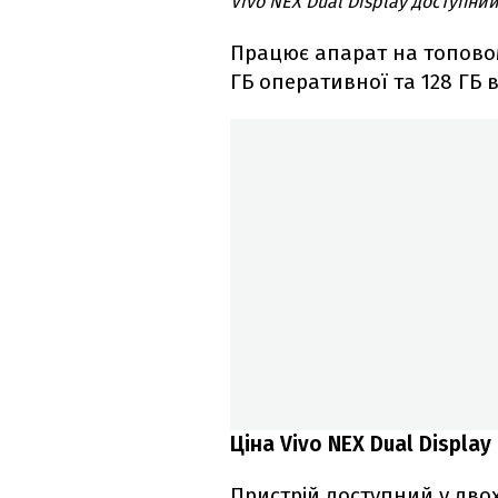
Vivo NEX Dual Display доступни
Працює апарат на топовом
ГБ оперативної та 128 ГБ в
Ціна Vivo NEX Dual Display
Пристрій доступний у дво