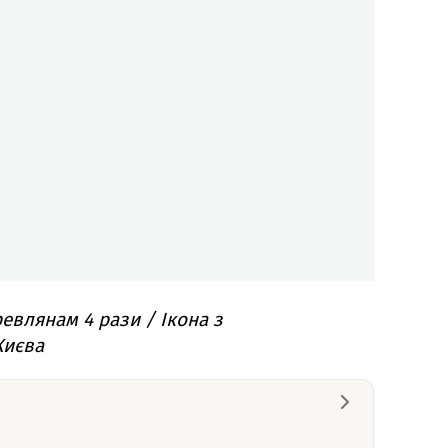
евлянам 4 рази / Ікона з
Києва