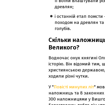
її воїни влаштували рі
древлян;
і останній етап помсти
походом на древлян та
голубів.
Скільки наложниць
Великого?
Водночас онук княгині О
історію. Він відомий тим, 
християнською державою,
ходили різні чутки.
У "
Повісті минулих літ
" мо
наложниць та 8 законних 
300 наложницями у Вишгоро