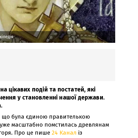
кіпедія
на цікавих подій та постатей, які
чення у становленні нашої держави.
.
м, що була єдиною правителькою
о дуже масштабно помстилась древлянам
Ігоря. Про це пише
24 Канал
із