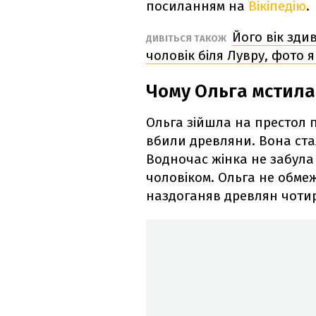
посиланням на
Вікіпедію
.
Його вік зди
ДИВІТЬСЯ ТАКОЖ
чоловік біля Лувру, фото 
Чому Ольга мстила
Ольга зійшла на престол пі
вбили древляни. Вона ста
Водночас жінка не забула 
чоловіком. Ольга не обмеж
наздоганяв древлян чотир