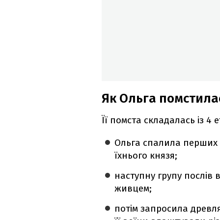
Як Ольга помстила
Її помста складалась із 4 е
Ольга спалила перших п
їхнього князя;
наступну групу послів в
живцем;
потім запросила древля