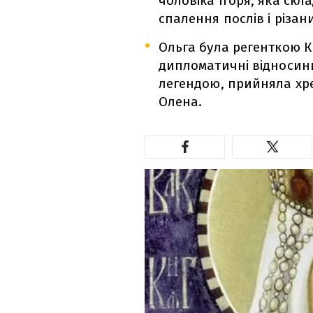
чоловіка Ігоря, яка ск
спалення послів і різан
Ольга була регенткою К
дипломатичні відносини 
легендою, прийняла хре
Олена.