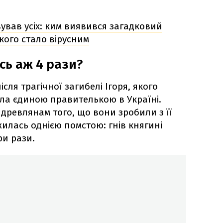
вував усіх: ким виявився загадковий
якого стало вірусним
сь аж 4 рази?
сля трагічної загибелі Ігоря, якого
ла єдиною правителькою в Україні.
древлянам того, що вони зробили з її
илась однією помстою: гнів княгині
и рази.