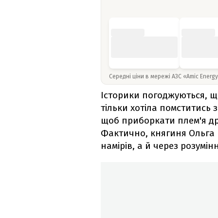
Середні ціни в мережі АЗС «Amic Energ
Історики погоджуються, що
тільки хотіла помститись з
щоб приборкати плем'я др
Фактично, княгиня Ольга 
намірів, а й через розумі