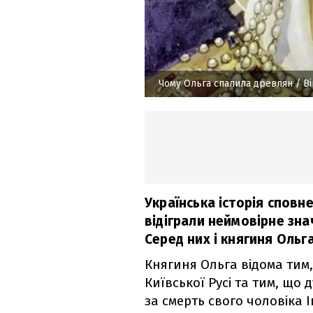
Чому Ольга спалила древлян
/ Ві
Українська історія сповне
відіграли неймовірне зна
Серед них і княгиня Ольга
Княгиня Ольга відома ти
Київської Русі та тим, щ
за смерть свого чоловіка 