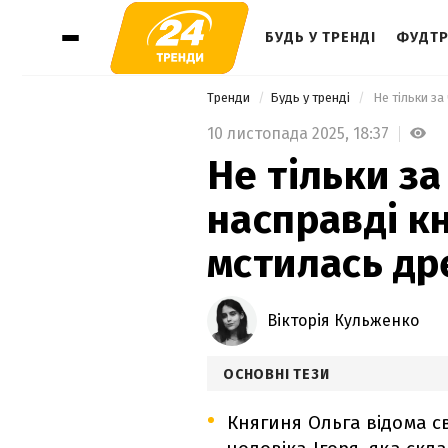
БУДЬ У ТРЕНДІ
ФУДТР
Тренди
Будь у тренді
10 листопада 2025,
18:37
Не тільки за
насправді к
мстилась др
Вікторія Кульженко
ОСНОВНІ ТЕЗИ
Княгиня Ольга відома 