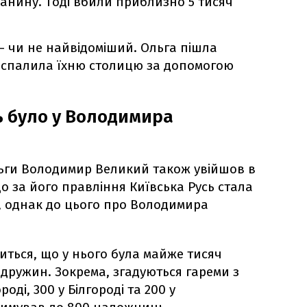
занину. Тоді вбили приблизно 5 тисяч
 – чи не найвідоміший. Ольга пішла
 спалила їхню столицю за допомогою
 було у Володимира
льги Володимир Великий також увійшов в
що за його правління Київська Русь стала
 однак до цього про Володимира
виться, що у нього була майже тисяч
дружин. Зокрема, згадуються гареми з
ді, 300 у Білгороді та 200 у