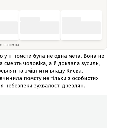
y» станом на
 у її помсти була не одна мета. Вона не
а смерть чоловіка, а й доклала зусиль,
евлян та зміцнити владу Києва.
вчинила помсту не тільки з особистих
ння небезпеки зухвалості древлян.