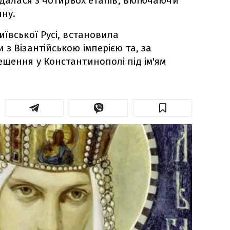
ладалася з чотирьох етапів, включаючи
ину.
иївської Русі, встановила
з Візантійською імперією та, за
щення у Константинополі під ім'ям