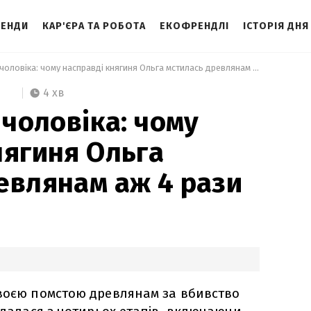
ЕНДИ
КАР'ЄРА ТА РОБОТА
ЕКОФРЕНДЛІ
ІСТОРІЯ ДНЯ
 Не тільки за чоловіка: чому насправді княгиня Ольга мстилась древлянам аж 4 рази 
4 хв
 чоловіка: чому
нягиня Ольга
евлянам аж 4 рази
своєю помстою древлянам за вбивство