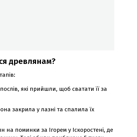
ся древлянам?
тапів:
ослів, які прийшли, щоб сватати її за
она закрила у лазні та спалила їх
н на поминки за Ігорем у Іскоростені, де