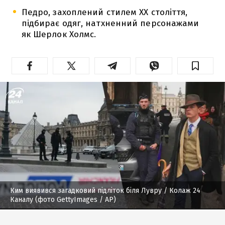
Педро, захоплений стилем ХХ століття,
підбирає одяг, натхненний персонажами
як Шерлок Холмс.
Ким виявився загадковий підліток біля Лувру
/ Колаж 24
Каналу (фото GettyImages / AP)