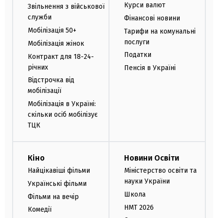
Курси валют
Звільнення з військової
служби
Фінансові новини
Мобілізація 50+
Тарифи на комунальні
послуги
Мобілізація жінок
Податки
Контракт для 18-24-
річних
Пенсія в Україні
Відстрочка від
мобілізації
Мобілізація в Україні:
скільки осіб мобілізує
ТЦК
Кіно
Новини Освіти
Найцікавіші фільми
Міністерство освіти та
науки України
Українські фільми
Школа
Фільми на вечір
НМТ 2026
Комедії