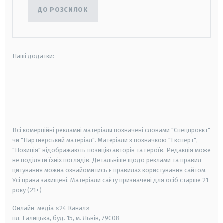
ДО РОЗСИЛОК
Наші додатки:
android
apple
smart tv
samsung smart tv
Всі комерційні рекламні матеріали позначені словами "Спецпроєкт"
чи "Партнерський матеріал". Матеріали з позначкою "Експерт",
"Позиція" відображають позицію авторів та героїв. Редакція може
не поділяти їхніх поглядів. Детальніше щодо реклами та правил
цитування можна ознайомитись в правилах користування сайтом.
Усі права захищені.
Матеріали сайту призначені для осіб старше
21
року (21+)
Онлайн-медіа «24 Канал»
пл. Галицька, буд. 15, м. Львів, 79008