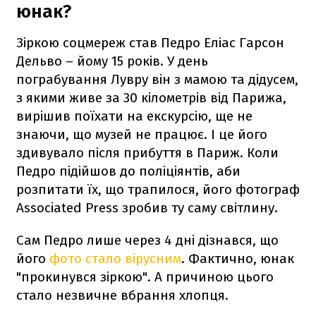
юнак?
Зіркою соцмереж став Педро Еліас Гарсон
Дельво – йому 15 років. У день
пограбування Лувру він з мамою та дідусем,
з якими живе за 30 кілометрів від Парижа,
вирішив поїхати на екскурсію, ще не
знаючи, що музей не працює. І це його
здивувало після прибуття в Париж. Коли
Педро підійшов до поліціянтів, аби
розпитати їх, що трапилося, його фотограф
Associated Press зробив ту саму світлину.
Сам Педро лише через 4 дні дізнався, що
його
фото стало вірусним
. Фактично, юнак
"прокинувся зіркою". А причиною цього
стало незвичне вбрання хлопця.