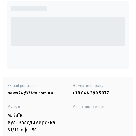
E-mail редакції
Номер телефону:
news24@24tv.com.ua
+38 044 390 5077
Ми тут:
Ми в соцмережах:
м.Київ
,
вул. Володимирська
офіс
61/11,
50