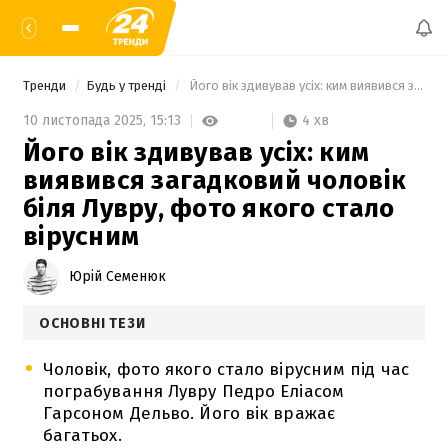
Тренди
Будь у тренді
 Його вік здивував усіх: ким виявився загадковий чоловік біля Лувру, фото якого стало вірусним 
4 хв
10 листопада 2025,
15:13
Його вік здивував усіх: ким
виявився загадковий чоловік
біля Лувру, фото якого стало
вірусним
Юрій Семенюк
ОСНОВНІ ТЕЗИ
Чоловік, фото якого стало вірусним під час
пограбування Лувру Педро Еліасом
Гарсоном Дельво. Його вік вражає
багатьох.