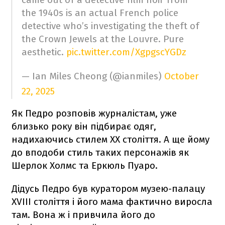
the 1940s is an actual French police
detective who’s investigating the theft of
the Crown Jewels at the Louvre. Pure
aesthetic.
pic.twitter.com/XgpgscYGDz
— Ian Miles Cheong (@ianmiles)
October
22, 2025
Як Педро розповів журналістам, уже
близько року він підбирає одяг,
надихаючись стилем ХХ століття. А ще йому
до вподоби стиль таких персонажів як
Шерлок Холмс та Еркюль Пуаро.
Дідусь Педро був куратором музею-палацу
XVIII століття і його мама фактично виросла
там. Вона ж і привчила його до