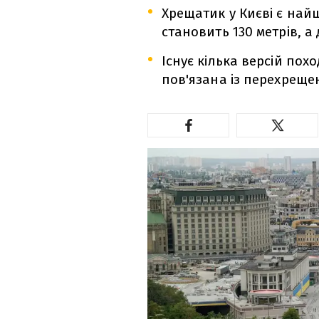
Хрещатик у Києві є на
становить 130 метрів, а 
Існує кілька версій по
пов'язана із перехреще