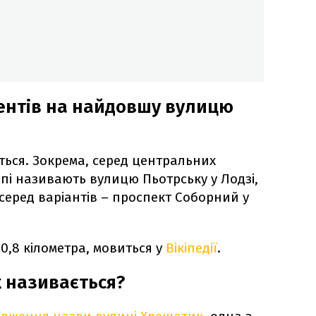
ентів на найдовшу вулицю
яться. Зокрема, серед центральних
і називають вулицю Пьотрську у Лодзі,
серед варіантів – проспект Соборний у
0,8 кілометра, мовиться у
Вікіпедії
.
 називається?