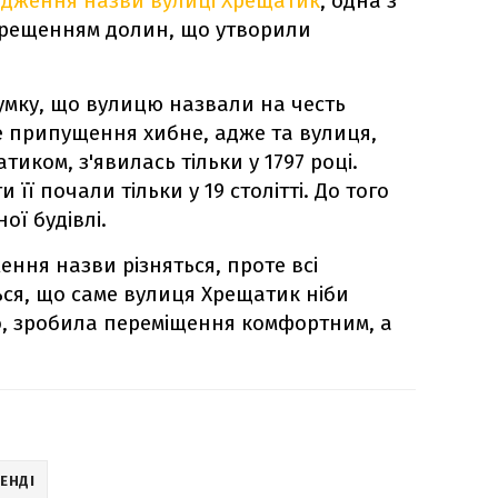
одження назви вулиці Хрещатик
, одна з
ехрещенням долин, що утворили
умку, що вулицю назвали на честь
е припущення хибне, адже та вулиця,
тиком, з'явилась тільки у 1797 році.
її почали тільки у 19 столітті. До того
ої будівлі.
ння назви різняться, проте всі
ся, що саме вулиця Хрещатик ніби
но, зробила переміщення комфортним, а
ЕНДІ