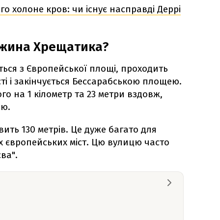
ого холоне кров: чи існує насправді Деррі
вжина Хрещатика?
ться з Європейської площі, проходить
і і закінчується Бессарабською площею.
го на 1 кілометр та 23 метри вздовж,
ою.
ть 130 метрів. Це дуже багато для
 європейських міст. Цю вулицю часто
ва".