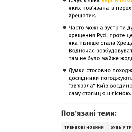
Існує кілька
версій пох
яких пов'язана із пер
Хрещатик.
Часто можна зустріти д
хрещення Русі, проте ц
яка пізніше стала Хреща
Водночас розбудовувати 
там не було майже жодн
Думки стосовно походже
дослідники погоджують
"зв'язала" Київ воєди
саму столицю цілісною.
Повʼязані теми:
ТРЕНДОВІ НОВИНИ
БУДЬ У ТР