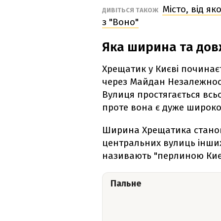
Місто, від як
ДИВІТЬСЯ ТАКОЖ
з "Воно"
Яка ширина та до
Хрещатик у Києві починає
через Майдан Незалежност
Вулиця простягається всьо
проте вона є дуже широк
Ширина Хрещатика станови
центральних вулиць інших
називають "перлиною Киє
Пальне