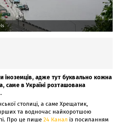
ls
ти іноземців, адже тут буквально кожна
а, саме в Україні розташована
.
ської столиці, а саме Хрещатик,
ирших та водночас найкоротшою
пі. Про це пише
24 Канал
із посиланням