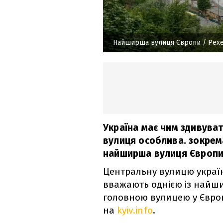
Найширша вулиця Європи
/ Pexe
Україна має чим здивува
вулиця особлива. зокрем
найширша вулиця Європи
Центральну вулицю україн
вважають однією із найш
головною вулицею у Євро
на
kyiv.info
.