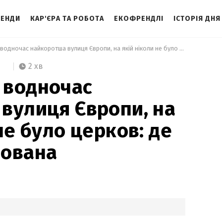
ЕНДИ
КАР'ЄРА ТА РОБОТА
ЕКОФРЕНДЛІ
ІСТОРІЯ ДНЯ
 Найширша й водночас найкоротша вулиця Європи, на якій ніколи не було церков: де вона розташована 
2 хв
 водночас
вулиця Європи, на
не було церков: де
шована