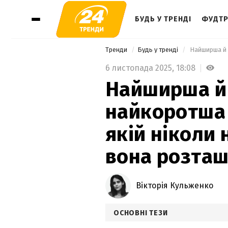
БУДЬ У ТРЕНДІ
ФУДТР
Тренди
Будь у тренді
6 листопада 2025,
18:08
Найширша й
найкоротша 
якій ніколи 
вона розта
Вікторія Кульженко
ОСНОВНІ ТЕЗИ