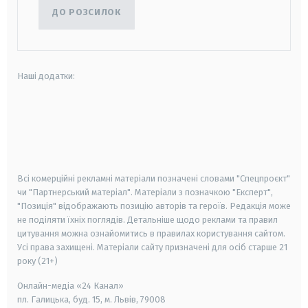
ДО РОЗСИЛОК
Наші додатки:
android
apple
smart tv
samsung smart tv
Всі комерційні рекламні матеріали позначені словами "Спецпроєкт"
чи "Партнерський матеріал". Матеріали з позначкою "Експерт",
"Позиція" відображають позицію авторів та героїв. Редакція може
не поділяти їхніх поглядів. Детальніше щодо реклами та правил
цитування можна ознайомитись в правилах користування сайтом.
Усі права захищені.
Матеріали сайту призначені для осіб старше
21
року (21+)
Онлайн-медіа «24 Канал»
пл. Галицька, буд. 15, м. Львів, 79008