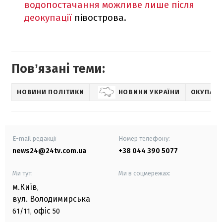
водопостачання можливе лише після
деокупації
півострова.
Повʼязані теми:
НОВИНИ ПОЛІТИКИ
НОВИНИ УКРАЇНИ
ОКУПАЦІ
E-mail редакції
Номер телефону:
news24@24tv.com.ua
+38 044 390 5077
Ми тут:
Ми в соцмережах:
м.Київ
,
вул. Володимирська
офіс
61/11,
50