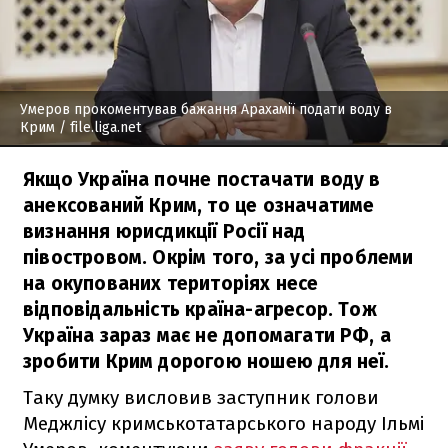
Умеров прокоментував бажання Арахамії подати воду в
Крим
/ file.liga.net
Якщо Україна почне постачати воду в
анексований Крим, то це означатиме
визнання юрисдикції Росії над
півостровом. Окрім того, за усі проблеми
на окупованих територіях несе
відповідальність країна-агресор. Тож
Україна зараз має не допомагати РФ, а
зробити Крим дорогою ношею для неї.
Таку думку висловив заступник голови
Меджлісу кримськотатарського народу Ільмі