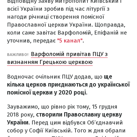
Відповідну заяву митрополит Київський і
всієї України зробив під час літургії з
нагоди річниці створення помісної
Православної церкви України. Щоправда,
коли саме завітає Варфоломій, Епіфаній не
уточнив, передає
"5 канал"
.
Варфоломій привітав ПЦУ з
ВАЖЛИВО!
визнанням Грецькою церквою
Водночас очільник ПЦУ додав, що
ще
кілька церков приєднаються до української
помісної церкви у 2020 році.
Зауважимо, що рівно рік тому, 15 грудня
2018 року,
створили Православну церкву
України
. Перед цим відбувся Об’єднавчий
собор у Софії Київській. Того ж дня обрали