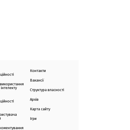
Контакти
ційності
Вакансії
 використання
 інтелекту
Структура власності
Архів
ційності
Карта сайту
ристувача
и
Ігри
коментування