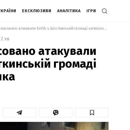
УКРАЇНИ
ЕКСКЛЮЗИВИ
АНАЛІТИКА
ІГРИ
 Сумщину масовано атакували БпЛА: у Шосткинській громаді загинула жінка 
2 хв
совано атакували
ткинській громаді
нка