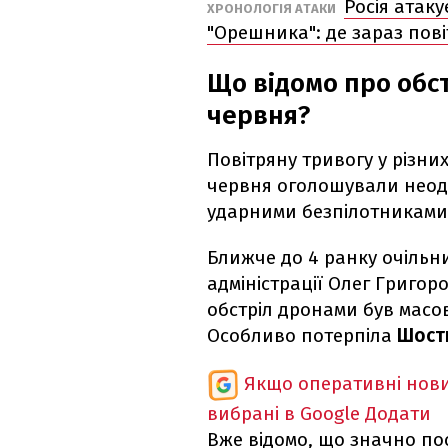
Росія атаку
ХРОНОЛОГІЯ АТАКИ
"Орешника": де зараз пов
Що відомо про обс
червня?
Повітряну тривогу у різних
червня оголошували неодн
ударними безпілотниками.
Ближче до 4 ранку очільни
адміністрації Олег Григор
обстріл дронами був масов
Особливо потерпіла
Шост
Якщо оперативні нови
вибрані в Google
Додати
Вже відомо, що значно по