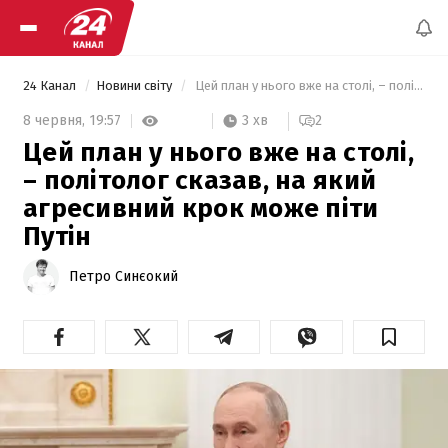
24 Канал
Новини світу
 Цей план у нього вже на столі, – політолог сказав, на який агресивний крок може піти Путін 
3 хв
8 червня,
19:57
2
Цей план у нього вже на столі,
– політолог сказав, на який
агресивний крок може піти
Путін
Петро Синєокий