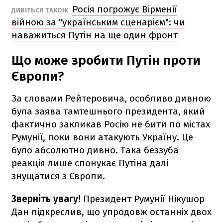
Росія погрожує Вірменії
ДИВІТЬСЯ ТАКОЖ
війною за "українським сценарієм": чи
наважиться Путін на ще один фронт
Що може зробити Путін проти
Європи?
За словами Рейтеровича, особливо дивною
була заява тамтешнього президента, який
фактично закликав Росію не бити по містах
Румунії, поки вони атакують Україну. Це
було абсолютно дивно. Така беззуба
реакція лише спонукає Путіна далі
знущатися з Європи.
Зверніть увагу!
Президент Румунії Нікушор
Дан підкреслив, що упродовж останніх двох