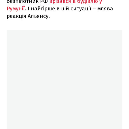
безпілотник РФ
врізався в будівлю у
Румунії
. І найгірше в цій ситуації – млява
реакція Альянсу.