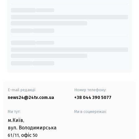
E-mail редакції
Номер телефону:
news24@24tv.com.ua
+38 044 390 5077
Ми тут:
Ми в соцмережах:
м.Київ
,
вул. Володимирська
офіс
61/11,
50