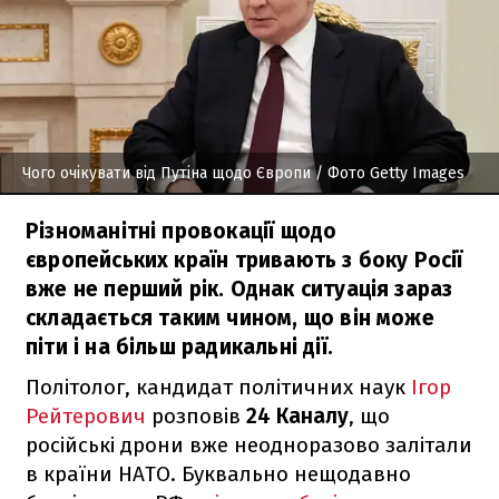
Чого очікувати від Путіна щодо Європи
/ Фото Getty Images
Різноманітні провокації щодо
європейських країн тривають з боку Росії
вже не перший рік. Однак ситуація зараз
складається таким чином, що він може
піти і на більш радикальні дії.
Політолог, кандидат політичних наук
Ігор
Рейтерович
розповів
24 Каналу
, що
російські дрони вже неодноразово залітали
в країни НАТО. Буквально нещодавно