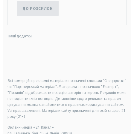
ДО РОЗСИЛОК
Наші додатки:
android
apple
smart tv
samsung smart tv
Всі комерційні рекламні матеріали позначені словами "Спецпроєкт"
чи "Партнерський матеріал". Матеріали з позначкою "Експерт",
"Позиція" відображають позицію авторів та героїв. Редакція може
не поділяти їхніх поглядів. Детальніше щодо реклами та правил
цитування можна ознайомитись в правилах користування сайтом.
Усі права захищені.
Матеріали сайту призначені для осіб старше
21
року (21+)
Онлайн-медіа «24 Канал»
пл. Галицька, буд. 15, м. Львів, 79008