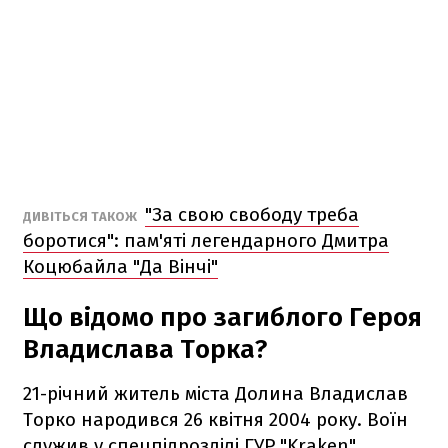
"За свою свободу треба
ДИВІТЬСЯ ТАКОЖ
боротися": пам'яті легендарного Дмитра
Коцюбайла "Да Вінчі"
Що відомо про загиблого Героя
Владислава Торка?
21-річний житель міста Долина Владислав
Торко народився 26 квітня 2004 року. Воїн
служив у спецпідрозділі ГУР "Kraken".