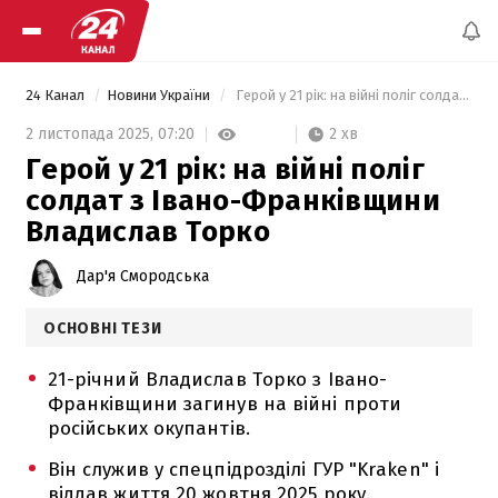
24 Канал
Новини України
 Герой у 21 рік: на війні поліг солдат з Івано-Франківщини Владислав Торко 
2 хв
2 листопада 2025,
07:20
Герой у 21 рік: на війні поліг
солдат з Івано-Франківщини
Владислав Торко
Дар'я Смородська
ОСНОВНІ ТЕЗИ
21-річний Владислав Торко з Івано-
Франківщини загинув на війні проти
російських окупантів.
Він служив у спецпідрозділі ГУР "Kraken" і
віддав життя 20 жовтня 2025 року.