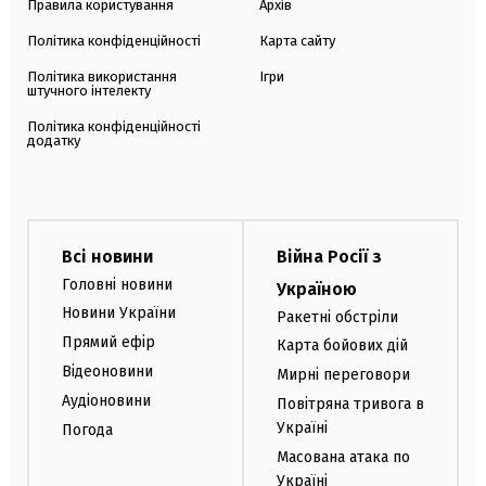
Правила користування
Архів
Політика конфіденційності
Карта сайту
Політика використання
Ігри
штучного інтелекту
Політика конфіденційності
додатку
Всі новини
Війна Росії з
Головні новини
Україною
Новини України
Ракетні обстріли
Прямий ефір
Карта бойових дій
Відеоновини
Мирні переговори
Аудіоновини
Повітряна тривога в
Україні
Погода
Масована атака по
Україні