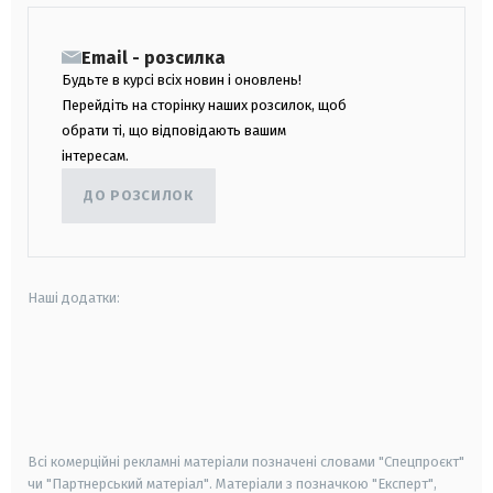
Email - розсилка
Будьте в курсі всіх новин і оновлень!
Перейдіть на сторінку наших розсилок, щоб
обрати ті, що відповідають вашим
інтересам.
ДО РОЗСИЛОК
Наші додатки:
android
apple
smart tv
samsung smart tv
Всі комерційні рекламні матеріали позначені словами "Спецпроєкт"
чи "Партнерський матеріал". Матеріали з позначкою "Експерт",