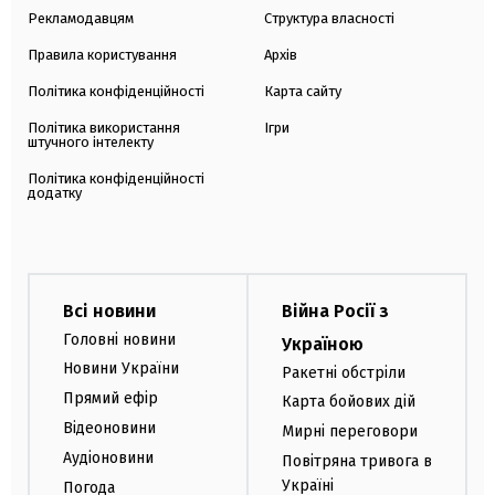
Рекламодавцям
Структура власності
Правила користування
Архів
Політика конфіденційності
Карта сайту
Політика використання
Ігри
штучного інтелекту
Політика конфіденційності
додатку
Всі новини
Війна Росії з
Головні новини
Україною
Новини України
Ракетні обстріли
Прямий ефір
Карта бойових дій
Відеоновини
Мирні переговори
Аудіоновини
Повітряна тривога в
Україні
Погода