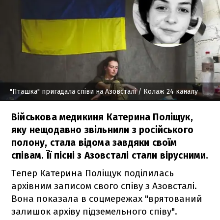
"Пташка" пригадала співи на Азовсталі
/ Колаж 24 каналу
Військова медикиня Катерина Поліщук,
яку нещодавно звільнили з російського
полону, стала відома завдяки своїм
співам. Її пісні з Азовсталі стали вірусними.
Тепер Катерина Поліщук поділилась
архівним записом свого співу з Азовсталі.
Вона показала в соцмережах "врятований
залишок архіву підземельного співу".