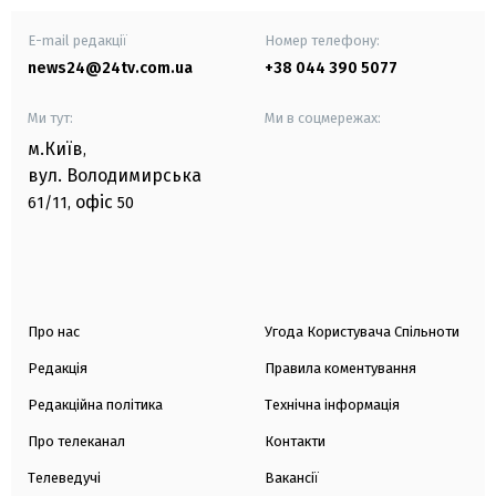
E-mail редакції
Номер телефону:
news24@24tv.com.ua
+38 044 390 5077
Ми тут:
Ми в соцмережах:
м.Київ
,
вул. Володимирська
офіс
61/11,
50
Про нас
Угода Користувача Спільноти
Редакція
Правила коментування
Редакційна політика
Технічна інформація
Про телеканал
Контакти
Телеведучі
Вакансії