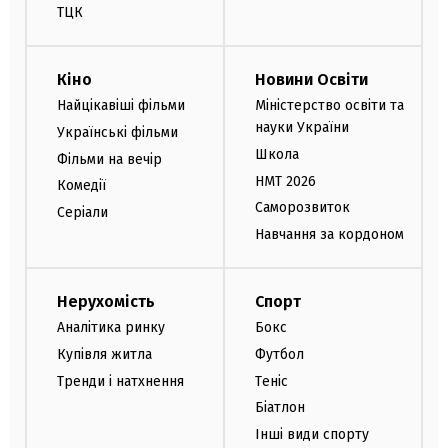
ТЦК
Кіно
Новини Освіти
Найцікавіші фільми
Міністерство освіти та
науки України
Українські фільми
Школа
Фільми на вечір
НМТ 2026
Комедії
Саморозвиток
Серіали
Навчання за кордоном
Нерухомість
Спорт
Аналітика ринку
Бокс
Купівля житла
Футбол
Тренди і натхнення
Теніс
Біатлон
Інші види спорту