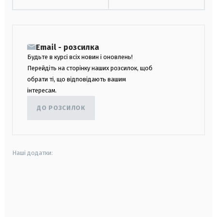
Email - розсилка
Будьте в курсі всіх новин і оновлень!
Перейдіть на сторінку наших розсилок, щоб
обрати ті, що відповідають вашим
інтересам.
ДО РОЗСИЛОК
Наші додатки:
android
apple
smart tv
samsung smart tv