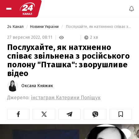
24 Канал
Новини України
 Послухайте, як натхненно співає звільнена з російського полону "Пташка": зворушливе відео 
2 хв
27 вересня 2022,
08:11
Послухайте, як натхненно
співає звільнена з російського
полону "Пташка": зворушливе
відео
Оксана Княжик
Джерело:
інстаграм Катерини Поліщук