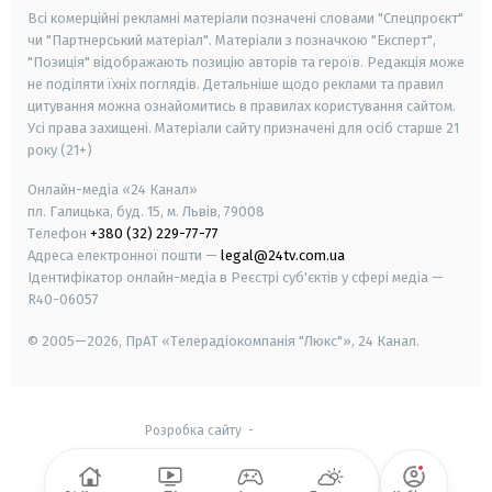
Всі комерційні рекламні матеріали позначені словами "Спецпроєкт"
чи "Партнерський матеріал". Матеріали з позначкою "Експерт",
"Позиція" відображають позицію авторів та героїв. Редакція може
не поділяти їхніх поглядів. Детальніше щодо реклами та правил
цитування можна ознайомитись в правилах користування сайтом.
Усі права захищені.
Матеріали сайту призначені для осіб старше
21
року (21+)
Онлайн-медіа «24 Канал»
пл. Галицька, буд. 15, м. Львів, 79008
Телефон
+380 (32) 229-77-77
Адреса електронної пошти —
legal@24tv.com.ua
Ідентифікатор онлайн-медіа в Реєстрі суб'єктів у сфері медіа —
R40-06057
© 2005—2026,
ПрАТ «Телерадіокомпанія "Люкс"», 24 Канал.
Розробка сайту
-