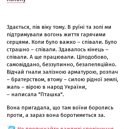
Здається, пів віку тому. В руїні та золі ми
підтримували вогонь життя гарячими
серцями. Коли було важко – співали. Було
страшно – співали. Здавалось кінець –
співали. А ще працювали. Цілодобово,
самовіддано, беззупинно, безапеляційно.
Відчай гнали залізною арматурою, розпач
– братерством, втому – силою рідної землі,
жаль – вірою в народ України,
– написала "Пташка".
Вона пригадала, що там воїни боролись
проти, а зараз вона боротиметься за.
Не пропускайте важливі сповіщення