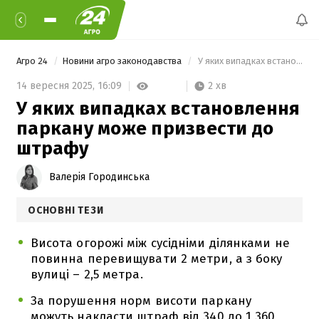
Агро 24
Новини агро законодавства
 У яких випадках встановлення паркану може призвести до штрафу 
2 хв
14 вересня 2025,
16:09
У яких випадках встановлення
паркану може призвести до
штрафу
Валерія Городинська
ОСНОВНІ ТЕЗИ
Висота огорожі між сусідніми ділянками не
повинна перевищувати 2 метри, а з боку
вулиці – 2,5 метра.
За порушення норм висоти паркану
можуть накласти штраф від 340 до 1 360