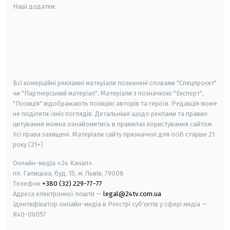
Наші додатки:
android
apple
smart tv
samsung smart tv
Всі комерційні рекламні матеріали позначені словами "Спецпроєкт"
чи "Партнерський матеріал". Матеріали з позначкою "Експерт",
"Позиція" відображають позицію авторів та героїв. Редакція може
не поділяти їхніх поглядів. Детальніше щодо реклами та правил
цитування можна ознайомитись в правилах користування сайтом.
Усі права захищені.
Матеріали сайту призначені для осіб старше
21
року (21+)
Онлайн-медіа «24 Канал»
пл. Галицька, буд. 15, м. Львів, 79008
Телефон
+380 (32) 229-77-77
Адреса електронної пошти —
legal@24tv.com.ua
Ідентифікатор онлайн-медіа в Реєстрі суб'єктів у сфері медіа —
R40-06057