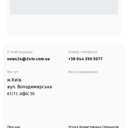
E-mail редакції
Номер телефону:
news24@24tv.com.ua
+38 044 390 5077
Ми тут:
Ми в соцмережах:
м.Київ
,
вул. Володимирська
офіс
61/11,
50
Про нас
Угода Користувача Спільноти