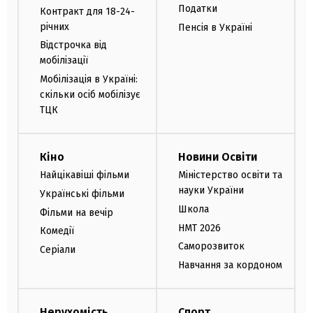
Податки
Контракт для 18-24-
річних
Пенсія в Україні
Відстрочка від
мобілізації
Мобілізація в Україні:
скільки осіб мобілізує
ТЦК
Кіно
Новини Освіти
Найцікавіші фільми
Міністерство освіти та
науки України
Українські фільми
Школа
Фільми на вечір
НМТ 2026
Комедії
Саморозвиток
Серіали
Навчання за кордоном
Нерухомість
Спорт