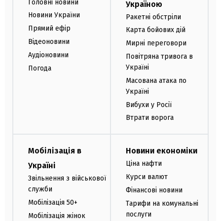
Головні новини
Україною
Новини України
Ракетні обстріли
Прямий ефір
Карта бойових дій
Відеоновини
Мирні переговори
Аудіоновини
Повітряна тривога в
Україні
Погода
Масована атака по
Україні
Вибухи у Росії
Втрати ворога
Мобілізація в
Новини економіки
Ціна нафти
Україні
Курси валют
Звільнення з військової
служби
Фінансові новини
Мобілізація 50+
Тарифи на комунальні
послуги
Мобілізація жінок