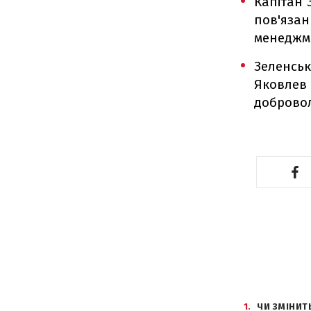
Капітан 
пов'язан
менеджме
Зеленськ
Яковлев 
добровол
1
ЧИ ЗМІНИТ