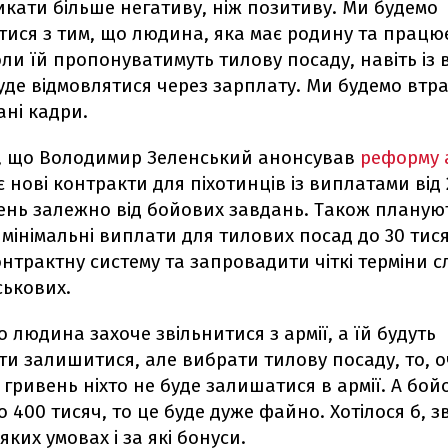
кати більше негативу, ніж позитиву. Ми будемо
тися з тим, що людина, яка має родину та працю
оли їй пропонуватимуть тилову посаду, навіть із
уде відмовлятися через зарплату. Ми будемо втр
ані кадри.
, що Володимир Зеленський анонсував
реформу 
 нові контракти для піхотинців із виплатами від 
ень залежно від бойових завдань. Також планую
мінімальні виплати для тилових посад до 30 тис
нтрактну систему та запровадити чіткі терміни 
ськових.
о людина захоче звільнитися з армії, а їй будуть
и залишитися, але вибрати тилову посаду, то, 
 гривень ніхто не буде залишатися в армії. А бой
о 400 тисяч, то це буде дуже файно. Хотілося б, зв
яких умовах і за які бонуси.