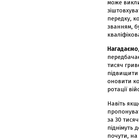
може викли
зіштовхува
передку, к
званням, б
кваліфіков
Нагадаємо
передбачає
тисяч грив
підвищити 
оновити ко
ротації вій
Навіть якщ
пропонуват
за 30 тисяч
піднімуть д
почути, на 