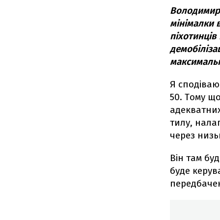
Володимир 
мінімалки 
піхотинців
демобілізац
максимальн
Я сподіваюс
50. Тому щ
адекватних
тилу, нала
через низь
Він там бу
буде керув
передбачен