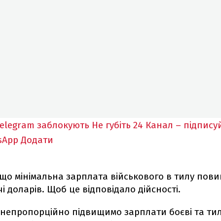
elegram заблокують
Не губіть 24 Канал – підпису
sApp
Додати
що мінімальна зарплата військового в тилу пови
ячі доларів. Щоб це відповідало дійсності.
непропорційно підвищимо зарплати боєві та тило