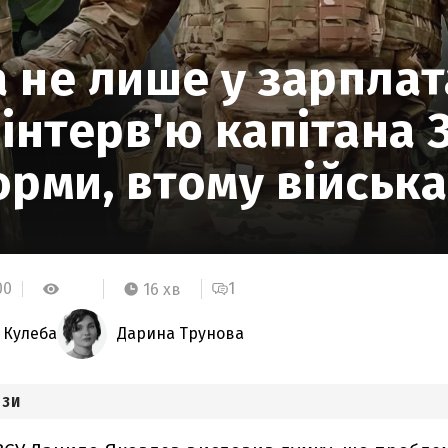
 не лише у зарплат
інтерв'ю капітана 
рми, втому війська
00
1
16 хв
 Кулеба
Дарина Трунова
ЕЗИ