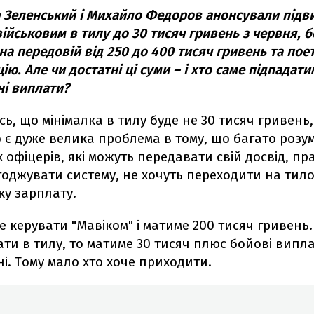
Зеленський і Михайло Федоров анонсували під
військовим в тилу до 30 тисяч гривень з червня, 
 на передовій від 250 до 400 тисяч гривень та пое
ію. Але чи достатні ці суми – і хто саме підпадати
і виплати?
ь, що мінімалка в тилу буде не 30 тисяч гривень,
о є дуже велика проблема в тому, що багато розу
 офіцерів, які можуть передавати свій досвід, п
годжувати систему, не хочуть переходити на тил
ку зарплату.
де керувати "Мавіком" і матиме 200 тисяч гривень
ати в тилу, то матиме 30 тисяч плюс бойові випла
і. Тому мало хто хоче приходити.