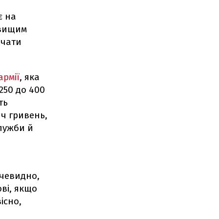
є на
 вищим
ачати
армії
, яка
250 до 400
ть
яч гривень,
служби й
очевидно,
ові, якщо
існо,