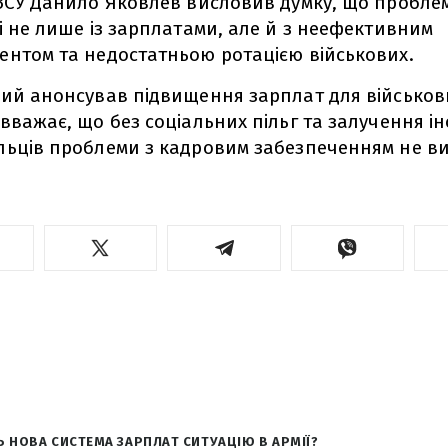
ЗСУ Данило Яковлев висловив думку, що проблем
і не лише із зарплатами, але й з неефективним
нтом та недостатньою ротацією військових.
ий анонсував підвищення зарплат для військов
вважає, що без соціальних пільг та залучення і
ьців проблеми з кадровим забезпеченням не в
Ь НОВА СИСТЕМА ЗАРПЛАТ СИТУАЦІЮ В АРМІЇ?