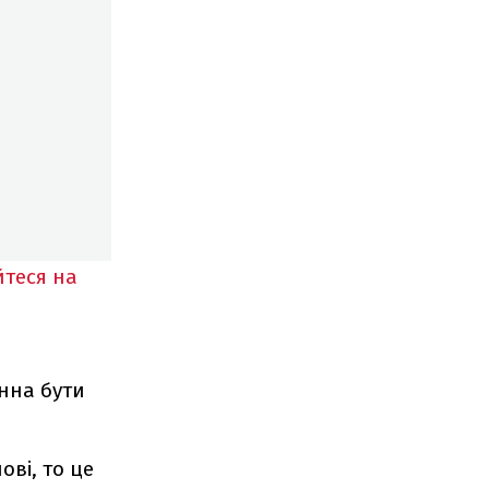
йтеся на
нна бути
ві, то це