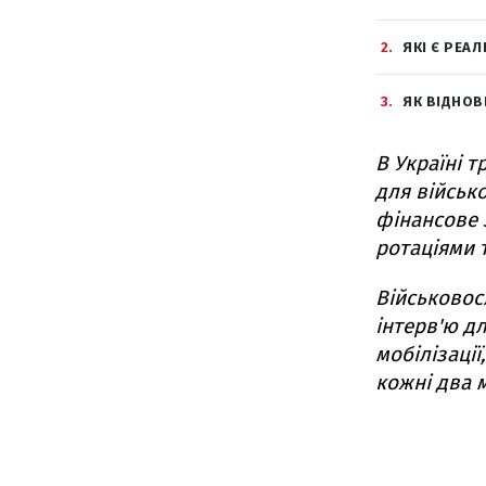
2
ЯКІ Є РЕА
3
ЯК ВІДНОВ
В Україні 
для військо
фінансове 
ротаціями т
Військовос
інтерв'ю д
мобілізації
кожні два м