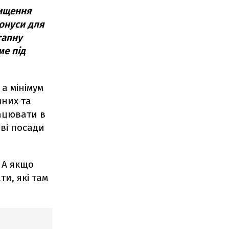
вищення
бонуси для
тапну
ме під
 а мінімум
мних та
рацювати в
ові посади
. А якщо
ти, які там