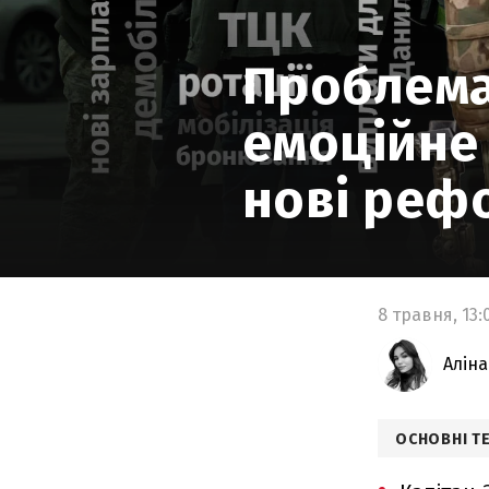
Проблема
емоційне 
нові рефо
8 травня,
13:
Аліна
ОСНОВНІ Т