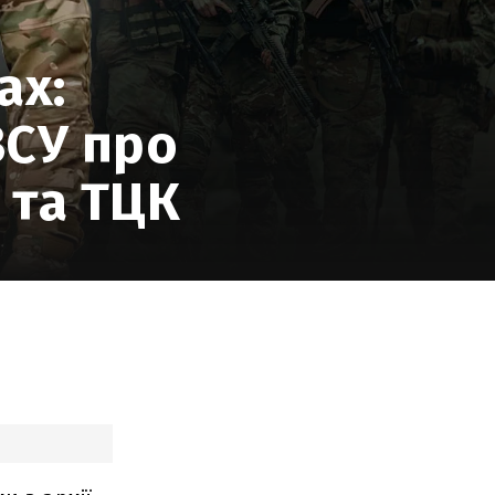
ах:
ЗСУ про
 та ТЦК