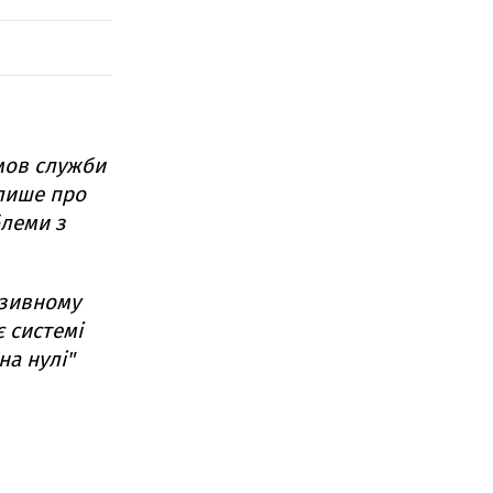
мов служби
 лише про
блеми з
зивному
є системі
на нулі"