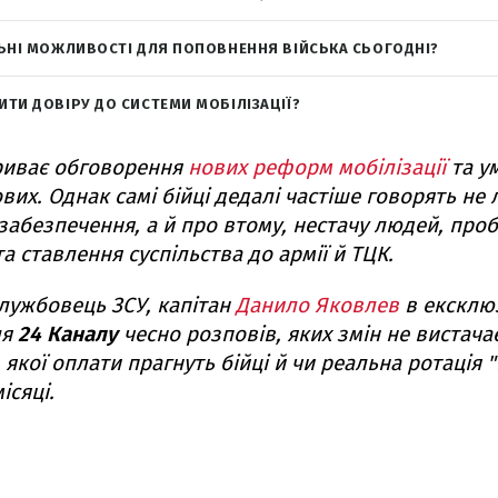
ЛЬНІ МОЖЛИВОСТІ ДЛЯ ПОПОВНЕННЯ ВІЙСЬКА СЬОГОДНІ?
ИТИ ДОВІРУ ДО СИСТЕМИ МОБІЛІЗАЦІЇ?
триває обговорення
нових реформ мобілізації
та у
вих. Однак самі бійці дедалі частіше говорять не
забезпечення, а й про втому, нестачу людей, про
а ставлення суспільства до армії й ТЦК.
лужбовець ЗСУ, капітан
Данило Яковлев
в ексклю
ля
24 Каналу
чесно розповів, яких змін не вистача
, якої оплати прагнуть бійці й чи реальна ротація "
ісяці.