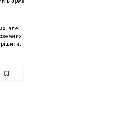
и в армії
их, але
ноземних
ирішити.