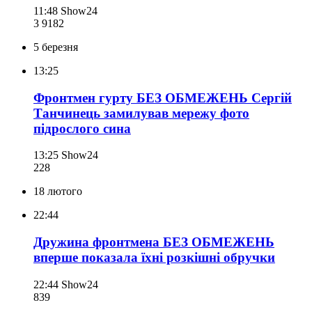
11:48
Show24
3 918
2
5 березня
13:25
Фронтмен гурту БЕЗ ОБМЕЖЕНЬ Сергій
Танчинець замилував мережу фото
підрослого сина
13:25
Show24
228
18 лютого
22:44
Дружина фронтмена БЕЗ ОБМЕЖЕНЬ
вперше показала їхні розкішні обручки
22:44
Show24
839