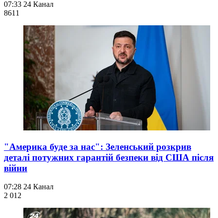
07:33
24 Канал
861
1
"Америка буде за нас": Зеленський розкрив
деталі потужних гарантій безпеки від США після
війни
07:28
24 Канал
2 012