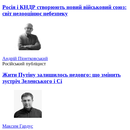
Росія і КНДР створюють новий військовий союз:
світ недооцінює небезпеку
Андрій Піонтковський
Російський публіцист
Жити Путіну залишилось недовго: що змінить
зустріч Зеленського і Сі
Максим Гардус