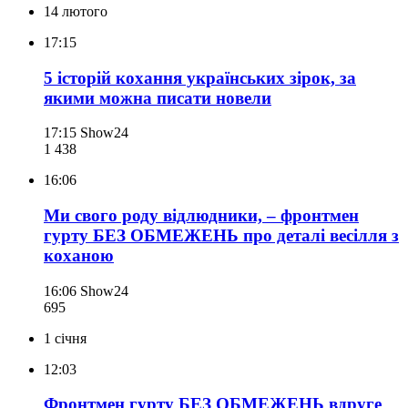
14 лютого
17:15
5 історій кохання українських зірок, за
якими можна писати новели
17:15
Show24
1 438
16:06
Ми свого роду відлюдники, – фронтмен
гурту БЕЗ ОБМЕЖЕНЬ про деталі весілля з
коханою
16:06
Show24
695
1 січня
12:03
Фронтмен гурту БЕЗ ОБМЕЖЕНЬ вдруге