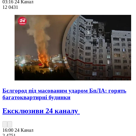
03:16
24 Канал
12 043
1
Бєлгород під масованим ударом БпЛА: горять
багатоквартирні будинки
Ексклюзиви 24 каналу
16:00
24 Канал
2 475
1