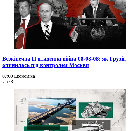
Безкінечна П'ятиденна війна 08-08-08: як Грузія
опинилась під контролем Москви
07:00
Економіка
7 578