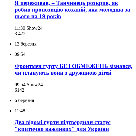
Я переживав, – Танчинець розкрив, як
робив пропозицію коханій, яка молодша за
нього на 19 років
11:30
Show24
3 472
13 березня
09:54
Фронтмен гурту БЕЗ ОБМЕЖЕНЬ зізнався,
чи планують вони з дружиною дітей
09:54
Show24
614
2
6 березня
11:48
Два відомі гурти підтвердили статус
"критично важливих" для України