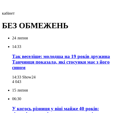
кабінет
БЕЗ ОБМЕЖЕНЬ
24 липня
14:33
Так веселіше: молодша на 19 років дружина
Танчинця показала, які стосунки має з його
сином
14:33
Show24
4 043
15 липня
06:30
У когось різниця у віці майже 40 років: