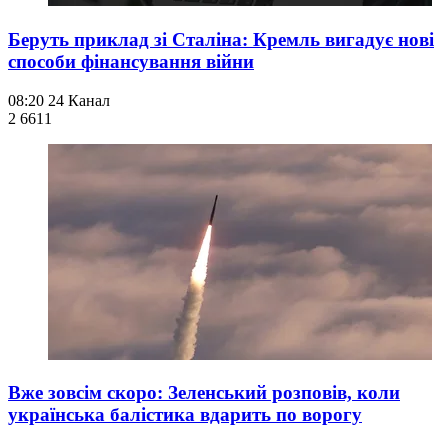
Беруть приклад зі Сталіна: Кремль вигадує нові
способи фінансування війни
08:20
24 Канал
2 661
1
Вже зовсім скоро: Зеленський розповів, коли
українська балістика вдарить по ворогу