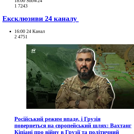
18:00
Show24
1 724
3
Ексклюзиви 24 каналу
16:00
24 Канал
2 475
1
Російський режим впаде, і Грузія
повернеться на європейський шлях: Вахтанг
Кіпіані про війну в Грузії та політичний