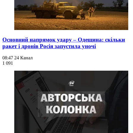
Основний напрямок удару – Одещина: скільки
ракет і дронів Росія запустила уночі
08:47
24 Канал
1 091