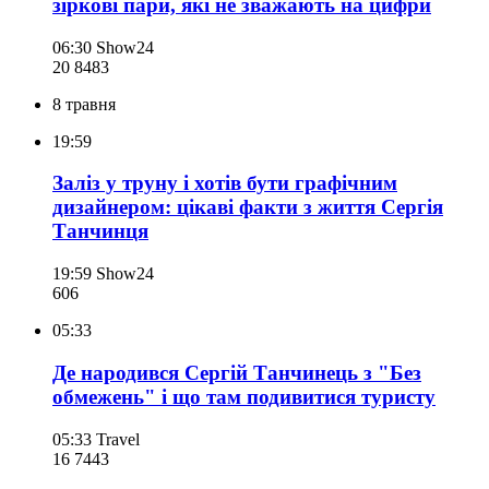
зіркові пари, які не зважають на цифри
06:30
Show24
20 848
3
8 травня
19:59
Заліз у труну і хотів бути графічним
дизайнером: цікаві факти з життя Сергія
Танчинця
19:59
Show24
606
05:33
Де народився Сергій Танчинець з "Без
обмежень" і що там подивитися туристу
05:33
Travel
16 744
3