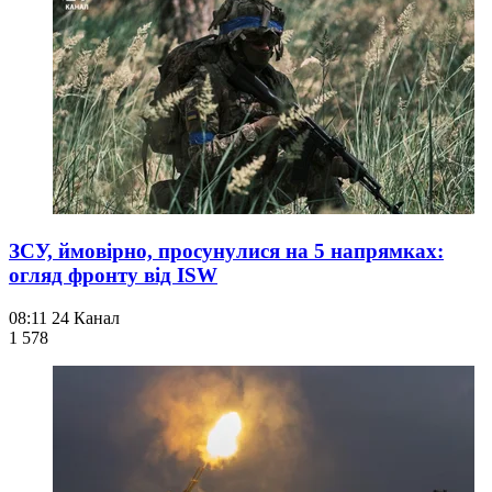
ЗСУ, ймовірно, просунулися на 5 напрямках:
огляд фронту від ISW
08:11
24 Канал
1 578