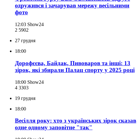
одружився і зачарував мережу весільними
фото
12:03
Show24
2 590
2
27 грудня
18:00
Дорофєєва, Байдак, Пивоваров та інші: 13
зірок, які збирали Палац спорту у 2025 році
18:00
Show24
4 330
3
19 грудня
18:00
Весілля року: хто з українських зірок сказав
одне одному заповітне "так"