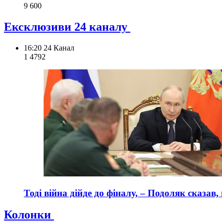
9 600
Ексклюзиви 24 каналу
16:20
24 Канал
1 479
2
Тоді війна дійде до фіналу, – Подоляк сказав
Колонки