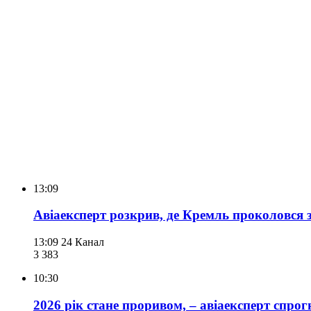
13:09
Авіаексперт розкрив, де Кремль проколовся 
13:09
24 Канал
3 383
10:30
2026 рік стане проривом, – авіаексперт спрог