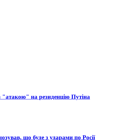
з "атакою" на резиденцію Путіна
нозував, що буде з ударами по Росії