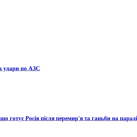
ла удари по АЗС
що готує Росія після перемир'я та ганьби на парад