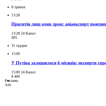
8 травня
13:28
Прилетів лиш один дрон: авіаексперт пояснив
13:28
24 Канал
495
31 грудня
15:00
У Путіна залишилося 6 місяців: експерти спр
15:00
24 Канал
8 460
Реклама
Adv