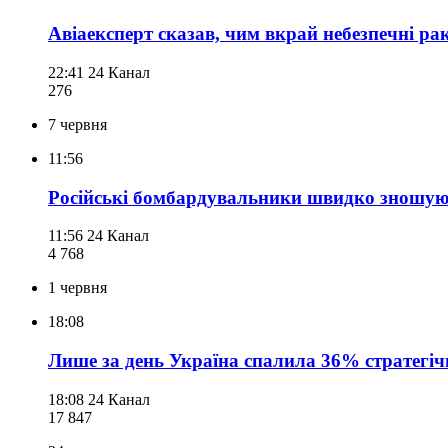
Авіаексперт сказав, чим вкрай небезпечні р
22:41
24 Канал
276
7 червня
11:56
Російські бомбардувальники швидко зношую
11:56
24 Канал
4 768
1 червня
18:08
Лише за день Україна спалила 36% стратегічно
18:08
24 Канал
17 847