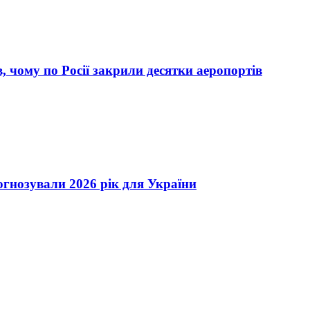
, чому по Росії закрили десятки аеропортів
огнозували 2026 рік для України