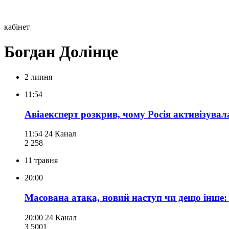
кабінет
Богдан Долінце
2 липня
11:54
Авіаексперт розкрив, чому Росія активізува
11:54
24 Канал
2 258
11 травня
20:00
Масована атака, новий наступ чи дещо інше: 
20:00
24 Канал
3 500
1