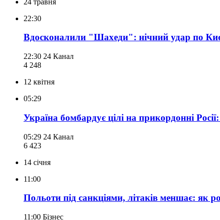
24 травня
22:30
Вдосконалили "Шахеди": нічний удар по Києв
22:30
24 Канал
4 248
12 квітня
05:29
Україна бомбардує цілі на прикордонні Росії: 
05:29
24 Канал
6 423
14 січня
11:00
Польоти під санкціями, літаків меншає: як р
11:00
Бізнес