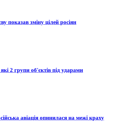
у показав зміну цілей росіян
які 2 групи об'єктів під ударами
осійська авіація опинилася на межі краху