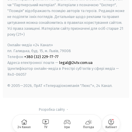
чи "Партнерський матеріал". Матеріали з позначкою "Експерт",
"Позиція" відображають позицію авторів та героїв. Редакція може
не поділяти їхніх поглядів. Детальніше щодо реклами та правил
цитування можна ознайомитись в правилах користування сайтом.
Усі права захищені.
Матеріали сайту призначені для осіб старше
21
року (21+)
Онлайн-медіа «24 Канал»
пл. Галицька, буд. 15, м. Львів, 79008
Телефон
+380 (32) 229-77-77
Адреса електронної пошти —
legal@24tv.com.ua
Ідентифікатор онлайн-медіа в Реєстрі суб'єктів у сфері медіа —
R40-06057
© 2005—2026,
ПрАТ «Телерадіокомпанія "Люкс"», 24 Канал.
Розробка сайту
-
24 Канал
TV
Ігри
Погода
Кабінет