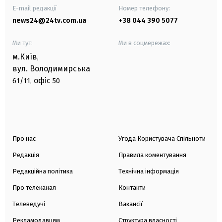
E-mail редакції
Номер телефону:
news24@24tv.com.ua
+38 044 390 5077
Ми тут:
Ми в соцмережах:
м.Київ
,
вул. Володимирська
офіс
61/11,
50
Про нас
Угода Користувача Спільноти
Редакція
Правила коментування
Редакційна політика
Технічна інформація
Про телеканал
Контакти
Телеведучі
Вакансії
Рекламодавцям
Структура власності