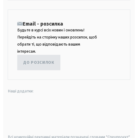
Email - розсилка
Будьте в курсі всіх новин і оновлень!
Перейдіть на сторінку наших розсилок, щоб
обрати ті, що відповідають вашим
інтересам.
ДО РОЗСИЛОК
Наші додатки:
android
apple
smart tv
samsung smart tv
Всі комерційні рекламні матеріали позначені словами "Спецпроєкт"