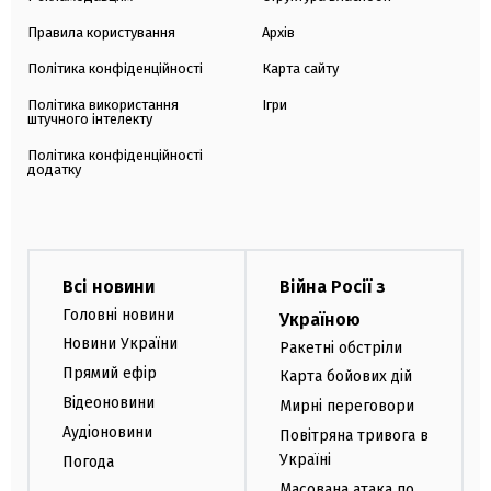
Правила користування
Архів
Політика конфіденційності
Карта сайту
Політика використання
Ігри
штучного інтелекту
Політика конфіденційності
додатку
Всі новини
Війна Росії з
Головні новини
Україною
Новини України
Ракетні обстріли
Прямий ефір
Карта бойових дій
Відеоновини
Мирні переговори
Аудіоновини
Повітряна тривога в
Україні
Погода
Масована атака по