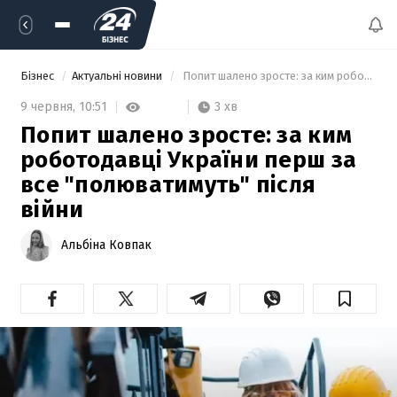
Бізнес
Актуальні новини
 Попит шалено зросте: за ким роботодавці України перш за все "полюватимуть" після війни 
3 хв
9 червня,
10:51
Попит шалено зросте: за ким
роботодавці України перш за
все "полюватимуть" після
війни
Альбіна Ковпак