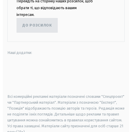
Перейдіть на сторінку наших розсилок, щоб
обрати ті, що відповідають вашим
інтересам.
ДО РОЗСИЛОК
Наші додатки:
android
apple
smart tv
samsung smart tv
Всі комерційні рекламні матеріали позначені словами "Спецпроєкт"
чи "Партнерський матеріал". Матеріали з позначкою "Експерт",
"Позиція" відображають позицію авторів та героїв. Редакція може
не поділяти їхніх поглядів. Детальніше щодо реклами та правил
цитування можна ознайомитись в правилах користування сайтом.
Усі права захищені.
Матеріали сайту призначені для осіб старше
21
року (21+)