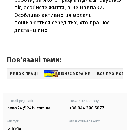
під особисте життя, а не навпаки.
Особливо активно ця модель
поширюється серед тих, хто працює
дистанційно
Повʼязані теми:
РИНОК ПРАЦІ
БІЗНЕС УКРАЇНИ
ВСЕ ПРО РОБО
E-mail редакції
Номер телефону:
news24@24tv.com.ua
+38 044 390 5077
Ми тут:
Ми в соцмережах:
м.Київ
,