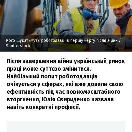
Кого шукатимуть роботодавці в першу чергу після війни
/
Shutterstock
Після завершення війни український ринок
праці може суттєво змінитися.
Найбільший попит роботодавців
очікується у сферах, які вже довели свою
ефективність під час повномасштабного
вторгнення, Юлія Свириденко назвала
навіть конкретні професії.