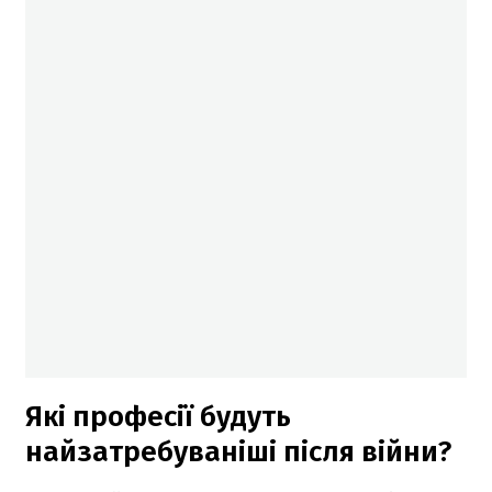
Які професії будуть
найзатребуваніші після війни?