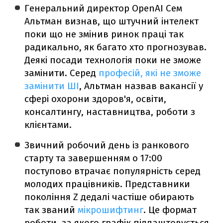
Генеральний директор OpenAI Сем
Альтман визнав, що штучний інтелект
поки що не змінив ринок праці так
радикально, як багато хто прогнозував.
Деякі посади технологія поки не зможе
замінити. Серед
професій, які не зможе
замінити ШІ
, Альтман назвав вакансії у
сфері охорони здоров'я, освіти,
консалтингу, наставництва, роботи з
клієнтами.
Звичний робочий день із ранкового
старту та завершенням о 17:00
поступово втрачає популярність серед
молодих працівників. Представники
покоління Z дедалі частіше обирають
так званий
мікрошифтинг
. Це формат
роботи, за якого графік підлаштовується