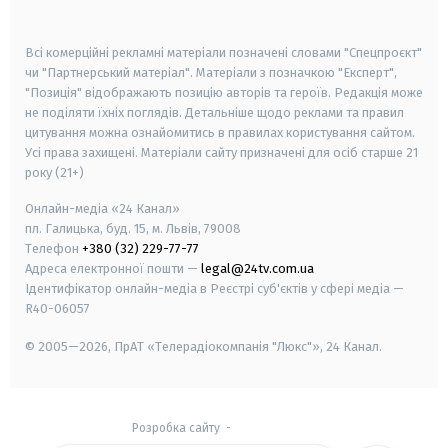
smart tv
samsung smart tv
Всі комерційні рекламні матеріали позначені словами "Спецпроєкт"
чи "Партнерський матеріал". Матеріали з позначкою "Експерт",
"Позиція" відображають позицію авторів та героїв. Редакція може
не поділяти їхніх поглядів. Детальніше щодо реклами та правил
цитування можна ознайомитись в правилах користування сайтом.
Усі права захищені.
Матеріали сайту призначені для осіб старше
21
року (21+)
Онлайн-медіа «24 Канал»
пл. Галицька, буд. 15, м. Львів, 79008
Телефон
+380 (32) 229-77-77
Адреса електронної пошти —
legal@24tv.com.ua
Ідентифікатор онлайн-медіа в Реєстрі суб'єктів у сфері медіа —
R40-06057
© 2005—2026,
ПрАТ «Телерадіокомпанія "Люкс"», 24 Канал.
Розробка сайту
-