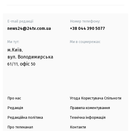
E-mail редакції
Номер телефону:
news24@24tv.com.ua
+38 044 390 5077
Ми тут:
Ми в соцмережах:
м.Київ
,
вул. Володимирська
офіс
61/11,
50
Про нас
Угода Користувача Спільноти
Редакція
Правила коментування
Редакційна політика
Технічна інформація
Про телеканал
Контакти