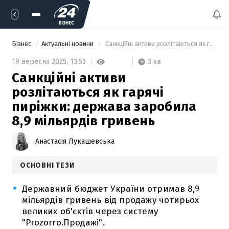
Бізнес
Актуальні новини
 Санкційні активи розлітаються як гарячі пиріжки: держава заробила 8,9 мільярдів гривень 
3 хв
19 вересня 2025,
13:53
Санкційні активи
розлітаються як гарячі
пиріжки: держава заробила
8,9 мільярдів гривень
Анастасія Лукашевська
ОСНОВНІ ТЕЗИ
Державний бюджет України отримав 8,9
мільярдів гривень від продажу чотирьох
великих об'єктів через систему
"Prozorro.Продажі".