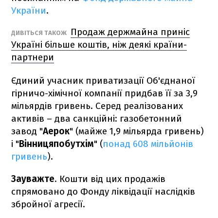
України
.
Продаж держмайна приніс
ДИВІТЬСЯ ТАКОЖ
Україні більше коштів, ніж деякі країни-
партнери
Єдиний учасник приватизації Об'єднаної
гірничо-хімічної компанії придбав її за 3,9
мільярдів гривень. Серед реалізованих
активів – два санкційні: газобетонний
завод "
Аерок
" (майже 1,9 мільярда гривень)
і "
Вінницяпобутхім
" (
понад 608 мільйонів
гривень
).
Зауважте
. Кошти від цих продажів
спрямовано до Фонду ліквідації наслідків
збройної агресії.