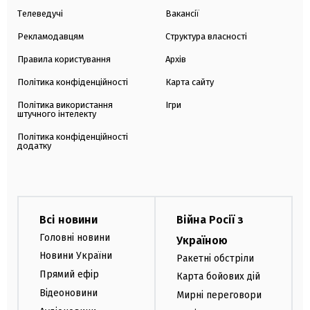
Телеведучі
Вакансії
Рекламодавцям
Структура власності
Правила користування
Архів
Політика конфіденційності
Карта сайту
Політика використання
Ігри
штучного інтелекту
Політика конфіденційності
додатку
Всі новини
Війна Росії з
Головні новини
Україною
Новини України
Ракетні обстріли
Прямий ефір
Карта бойових дій
Відеоновини
Мирні переговори