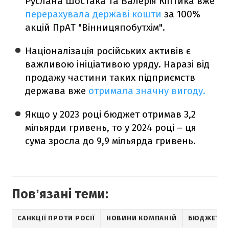
Руслана Шостака та Валерія Кіптика вже
перерахувала державі кошти
за 100%
акцій ПрАТ "Вінницяпобутхім".
Націоналізація російських активів є
важливою ініціативою уряду. Наразі від
продажу частини таких підприємств
держава вже
отримала значну вигоду.
Якщо у 2023 році бюджет отримав 3,2
мільярди гривень, то у 2024 році – ця
сума зросла до 9,9 мільярда гривень.
Повʼязані теми:
САНКЦІЇ ПРОТИ РОСІЇ
НОВИНИ КОМПАНІЙ
БЮДЖЕТ