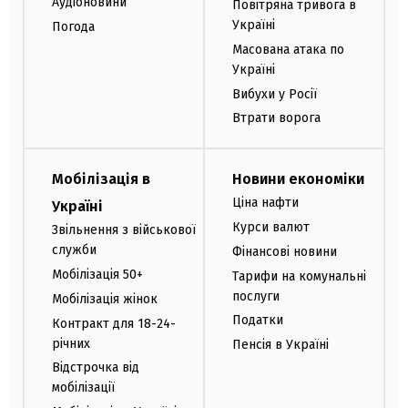
Аудіоновини
Повітряна тривога в
Україні
Погода
Масована атака по
Україні
Вибухи у Росії
Втрати ворога
Мобілізація в
Новини економіки
Ціна нафти
Україні
Курси валют
Звільнення з військової
служби
Фінансові новини
Мобілізація 50+
Тарифи на комунальні
послуги
Мобілізація жінок
Податки
Контракт для 18-24-
річних
Пенсія в Україні
Відстрочка від
мобілізації