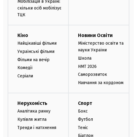
Мобілізація в Україні:
скільки осіб мобілізує
ТЦК
Кіно
Новини Освіти
Найцікавіші фільми
Міністерство освіти та
науки України
Українські фільми
Школа
Фільми на вечір
НМТ 2026
Комедії
Саморозвиток
Серіали
Навчання за кордоном
Нерухомість
Спорт
Аналітика ринку
Бокс
Купівля житла
Футбол
Тренди і натхнення
Теніс
Біатлон