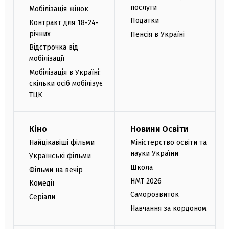
послуги
Мобілізація жінок
Податки
Контракт для 18-24-
річних
Пенсія в Україні
Відстрочка від
мобілізації
Мобілізація в Україні:
скільки осіб мобілізує
ТЦК
Кіно
Новини Освіти
Найцікавіші фільми
Міністерство освіти та
науки України
Українські фільми
Школа
Фільми на вечір
НМТ 2026
Комедії
Саморозвиток
Серіали
Навчання за кордоном