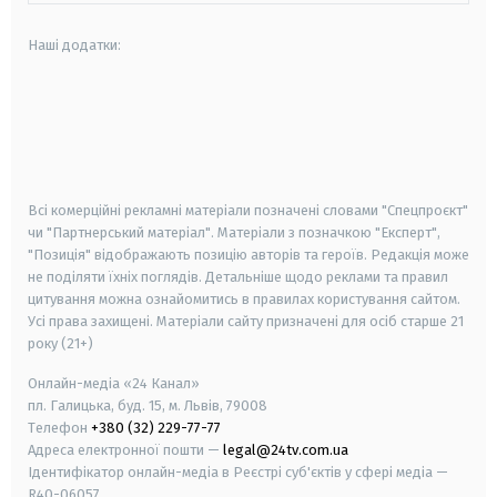
Наші додатки:
android
apple
smart tv
samsung smart tv
Всі комерційні рекламні матеріали позначені словами "Спецпроєкт"
чи "Партнерський матеріал". Матеріали з позначкою "Експерт",
"Позиція" відображають позицію авторів та героїв. Редакція може
не поділяти їхніх поглядів. Детальніше щодо реклами та правил
цитування можна ознайомитись в правилах користування сайтом.
Усі права захищені.
Матеріали сайту призначені для осіб старше
21
року (21+)
Онлайн-медіа «24 Канал»
пл. Галицька, буд. 15, м. Львів, 79008
Телефон
+380 (32) 229-77-77
Адреса електронної пошти —
legal@24tv.com.ua
Ідентифікатор онлайн-медіа в Реєстрі суб'єктів у сфері медіа —
R40-06057