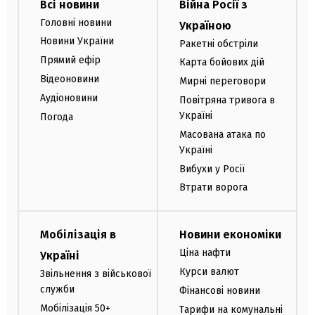
Всі новини
Війна Росії з
Головні новини
Україною
Новини України
Ракетні обстріли
Прямий ефір
Карта бойових дій
Відеоновини
Мирні переговори
Аудіоновини
Повітряна тривога в
Україні
Погода
Масована атака по
Україні
Вибухи у Росії
Втрати ворога
Мобілізація в
Новини економіки
Ціна нафти
Україні
Курси валют
Звільнення з військової
служби
Фінансові новини
Мобілізація 50+
Тарифи на комунальні