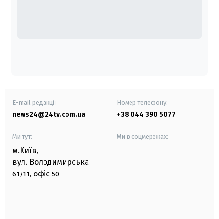
E-mail редакції
Номер телефону:
news24@24tv.com.ua
+38 044 390 5077
Ми тут:
Ми в соцмережах:
м.Київ
,
вул. Володимирська
офіс
61/11,
50