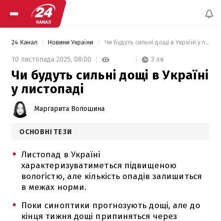
24 Канал
Новини України
 Чи будуть сильні дощі в Україні у листопаді 
3 хв
10 листопада 2025,
08:00
Чи будуть сильні дощі в Україні
у листопаді
Маргарита Волошина
ОСНОВНІ ТЕЗИ
Листопад в Україні
характеризуватиметься підвищеною
вологістю, але кількість опадів залишиться
в межах норми.
Поки синоптики прогнозують дощі, але до
кінця тижня дощі припиняться через