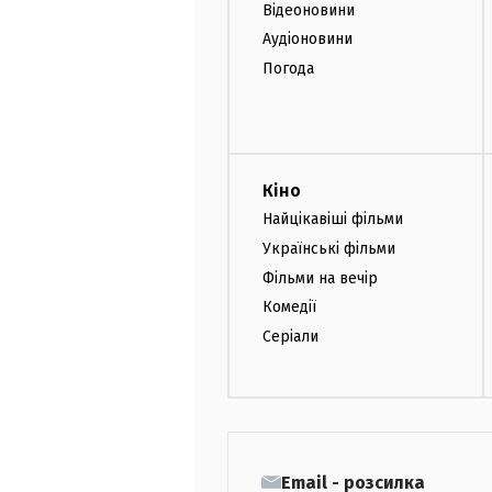
Відеоновини
Аудіоновини
Погода
Кіно
Найцікавіші фільми
Українські фільми
Фільми на вечір
Комедії
Серіали
Email - розсилка