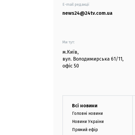
E-mail редакції
news24@24tv.com.ua
Ми тут:
м.Київ
,
вул. Володимирська
61/11,
офіс
50
Всі новини
Головні новини
Новини України
Прямий ефір