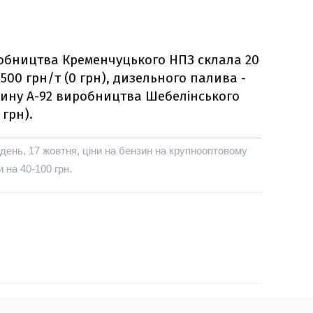
робництва Кременчуцького НПЗ склала 20
0 500 грн/т (0 грн), дизельного палива -
ензину А-92 виробництва Шебелінського
 грн).
день, 17 жовтня, ціни на бензин на крупнооптовому
 на 40-100 грн.