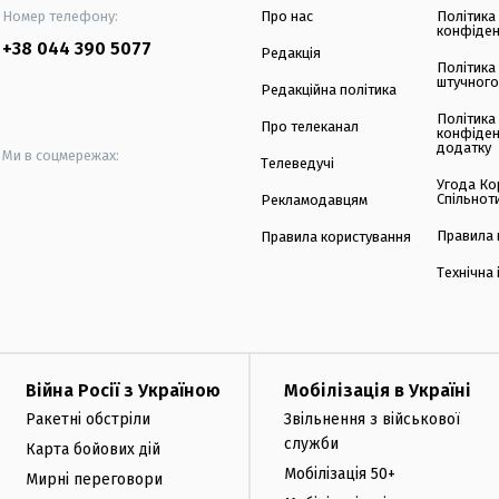
Номер телефону:
Про нас
Політика
конфіден
+38 044 390 5077
Редакція
Політика
штучного
Редакційна політика
Політика
Про телеканал
конфіден
додатку
Ми в соцмережах:
Телеведучі
Угода Ко
Спільнот
Рекламодавцям
Правила 
Правила користування
Технічна
Війна Росії з Україною
Мобілізація в Україні
Ракетні обстріли
Звільнення з військової
служби
Карта бойових дій
Мобілізація 50+
Мирні переговори