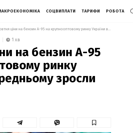
МАКРОЕКОНОМІКА
СОЦВИПЛАТИ
ТАРИФИ
РОБОТА
  21 жовтня ціни на бензин А-95 на крупнооптовому ринку України в середньому зросли на 70 грн. 
1 хв
ни на бензин А-95
товому ринку
ередньому зросли