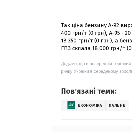
Так ціна бензину А-92 ви
400 грн/т (0 грн), А-95 - 2
18 350 грн/т (0 грн), а б
ГПЗ склала 18 000 грн/т (0
Додамо, що в попередній торговий 
ринку України в середньому зросли
Повʼязані теми:
ЕКОНОМІКА
ПАЛЬНЕ