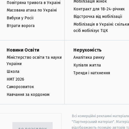
Мобілізація жінок
Повітряна тривога в Україні
Контракт для 18-24-річних
Масована атака по Україні
Відстрочка від мобілізації
Вибухи у Росії
Мобілізація в Україні: скільк
Втрати ворога
осіб мобілізує ТЦК
Новини Освіти
Нерухомість
Міністерство освіти та науки
Аналітика ринку
України
Купівля житла
Школа
Тренди і натхнення
НМТ 2026
Саморозвиток
Навчання за кордоном
Всі комерційні рекламні матеріал
"Партнерський матеріал". Матеріа
відображають позицію авторів та 