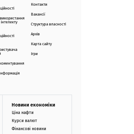
Контакти
ційності
Вакансії
 використання
 інтелекту
Структура власності
Архів
ційності
Карта сайту
ристувача
и
Ігри
коментування
 інформація
Новини економіки
Ціна нафти
Курси валют
Фінансові новини