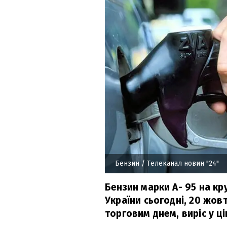
Бензин
/ Телеканал новин "24"
Бензин марки А- 95 на к
України сьогодні, 20 жов
торговим днем, виріс у ці