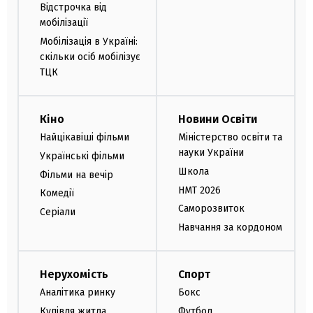
Відстрочка від
мобілізації
Мобілізація в Україні:
скільки осіб мобілізує
ТЦК
Кіно
Новини Освіти
Найцікавіші фільми
Міністерство освіти та
науки України
Українські фільми
Школа
Фільми на вечір
НМТ 2026
Комедії
Саморозвиток
Серіали
Навчання за кордоном
Нерухомість
Спорт
Аналітика ринку
Бокс
Купівля житла
Футбол