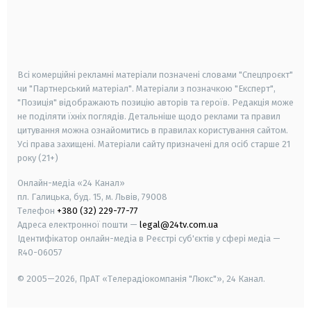
android
apple
smart tv
samsung smart tv
Всі комерційні рекламні матеріали позначені словами "Спецпроєкт"
чи "Партнерський матеріал". Матеріали з позначкою "Експерт",
"Позиція" відображають позицію авторів та героїв. Редакція може
не поділяти їхніх поглядів. Детальніше щодо реклами та правил
цитування можна ознайомитись в правилах користування сайтом.
Усі права захищені.
Матеріали сайту призначені для осіб старше
21
року (21+)
Онлайн-медіа «24 Канал»
пл. Галицька, буд. 15, м. Львів, 79008
Телефон
+380 (32) 229-77-77
Адреса електронної пошти —
legal@24tv.com.ua
Ідентифікатор онлайн-медіа в Реєстрі суб'єктів у сфері медіа —
R40-06057
© 2005—2026,
ПрАТ «Телерадіокомпанія "Люкс"», 24 Канал.