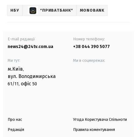
НБУ
"ПРИВАТБАНК"
MONOBANK
E-mail редакції
Номер телефону:
news24@24tv.com.ua
+38 044 390 5077
Ми тут:
Ми в соцмережах:
м.Київ
,
вул. Володимирська
офіс
61/11,
50
Про нас
Угода Користувача Спільноти
Редакція
Правила коментування