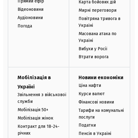
Прямий ефір
Карта бойових дій
Відеоновини
Мирні переговори
Аудіоновини
Повітряна тривога в
Україні
Погода
Масована атака по
Україні
Вибухи у Росії
Втрати ворога
Мобілізація в
Новини економіки
Ціна нафти
Україні
Курси валют
Звільнення з військової
служби
Фінансові новини
Мобілізація 50+
Тарифи на комунальні
послуги
Мобілізація жінок
Податки
Контракт для 18-24-
річних
Пенсія в Україні