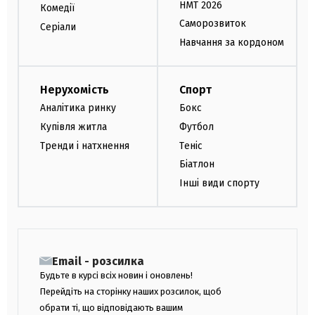
НМТ 2026
Комедії
Саморозвиток
Серіали
Навчання за кордоном
Нерухомість
Спорт
Аналітика ринку
Бокс
Купівля житла
Футбол
Тренди і натхнення
Теніс
Біатлон
Інші види спорту
Email - розсилка
Будьте в курсі всіх новин і оновлень!
Перейдіть на сторінку наших розсилок, щоб
обрати ті, що відповідають вашим