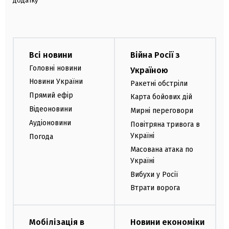
додатку
Всі новини
Війна Росії з
Головні новини
Україною
Новини України
Ракетні обстріли
Прямий ефір
Карта бойових дій
Відеоновини
Мирні переговори
Аудіоновини
Повітряна тривога в
Україні
Погода
Масована атака по
Україні
Вибухи у Росії
Втрати ворога
Мобілізація в
Новини економіки