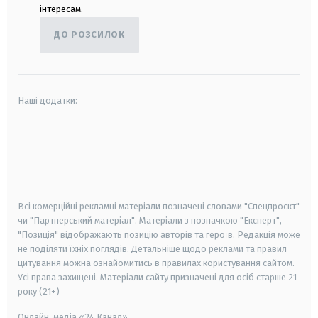
інтересам.
ДО РОЗСИЛОК
Наші додатки:
android
apple
smart tv
samsung smart tv
Всі комерційні рекламні матеріали позначені словами "Спецпроєкт"
чи "Партнерський матеріал". Матеріали з позначкою "Експерт",
"Позиція" відображають позицію авторів та героїв. Редакція може
не поділяти їхніх поглядів. Детальніше щодо реклами та правил
цитування можна ознайомитись в правилах користування сайтом.
Усі права захищені.
Матеріали сайту призначені для осіб старше
21
року (21+)
Онлайн-медіа «24 Канал»