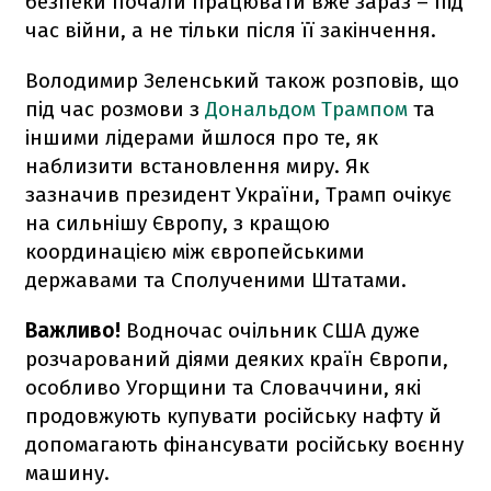
безпеки почали працювати вже зараз – під
час війни, а не тільки після її закінчення.
Володимир Зеленський також розповів, що
під час розмови з
Дональдом Трампом
та
іншими лідерами йшлося про те, як
наблизити встановлення миру. Як
зазначив президент України, Трамп очікує
на сильнішу Європу, з кращою
координацією між європейськими
державами та Сполученими Штатами.
Важливо!
Водночас очільник США дуже
розчарований діями деяких країн Європи,
особливо Угорщини та Словаччини, які
продовжують купувати російську нафту й
допомагають фінансувати російську воєнну
машину.