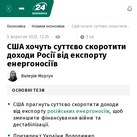
Економіка
Новини економіки
 США хочуть суттєво скоротити доходи Росії від експорту енергоносіїв 
3 хв
5 вересня 2025,
12:35
США хочуть суттєво скоротити
доходи Росії від експорту
енергоносіїв
Валерія Моргун
ОСНОВНІ ТЕЗИ
США прагнуть суттєво скоротити доходи
від експорту
російських енергоносіїв
, щоб
зменшити фінансування війни та
дестабілізації.
Президент України Володимир