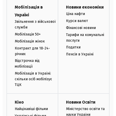
Мобілізація в
Новини економіки
Ціна нафти
Україні
Курси валют
Звільнення з військової
служби
Фінансові новини
Мобілізація 50+
Тарифи на комунальні
послуги
Мобілізація жінок
Податки
Контракт для 18-24-
річних
Пенсія в Україні
Відстрочка від
мобілізації
Мобілізація в Україні:
скільки осіб мобілізує
ТЦК
Кіно
Новини Освіти
Найцікавіші фільми
Міністерство освіти та
науки України
Українські фільми