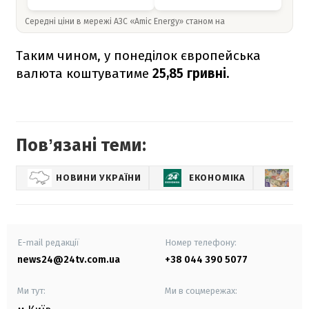
Середні ціни в мережі АЗС «Amic Energy» станом на
Таким чином, у понеділок європейська
валюта коштуватиме
25,85 гривні.
Повʼязані теми:
НОВИНИ УКРАЇНИ
ЕКОНОМІКА
КУ
E-mail редакції
Номер телефону:
news24@24tv.com.ua
+38 044 390 5077
Ми тут:
Ми в соцмережах: