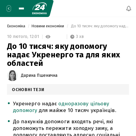
Економіка
Новини економіки
 До 10 тисяч: яку допомогу надає Укренерго та для яких областей 
3 хв
10 лютого,
12:01
До 10 тисяч: яку допомогу
надає Укренерго та для яких
областей
Дарина Пшенична
ОСНОВНІ ТЕЗИ
Укренерго надає
одноразову цільову
допомогу
для майже 10 тисяч українців.
До пакунків допомоги входять речі, які
допоможуть пережити холодну зиму, а
допомогу доставляють адресно соціальні