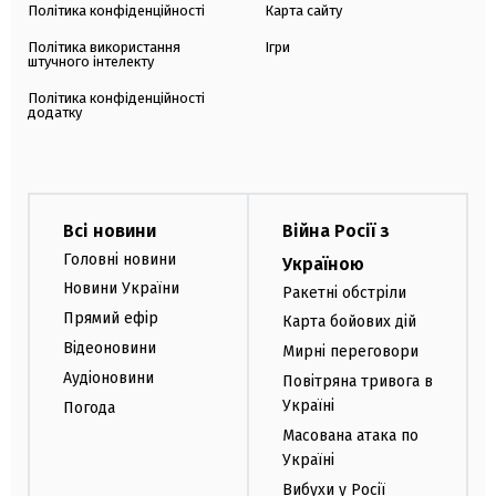
Політика конфіденційності
Карта сайту
Політика використання
Ігри
штучного інтелекту
Політика конфіденційності
додатку
Всі новини
Війна Росії з
Головні новини
Україною
Новини України
Ракетні обстріли
Прямий ефір
Карта бойових дій
Відеоновини
Мирні переговори
Аудіоновини
Повітряна тривога в
Україні
Погода
Масована атака по
Україні
Вибухи у Росії