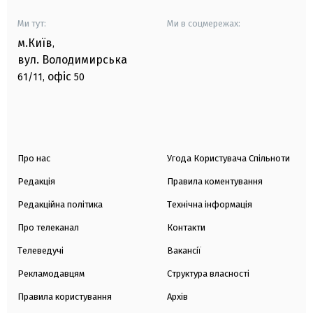
Ми тут:
Ми в соцмережах:
м.Київ
,
вул. Володимирська
офіс
61/11,
50
Про нас
Угода Користувача Спільноти
Редакція
Правила коментування
Редакційна політика
Технічна інформація
Про телеканал
Контакти
Телеведучі
Вакансії
Рекламодавцям
Структура власності
Правила користування
Архів