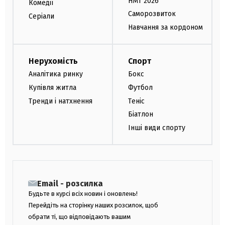
НМТ 2026
Комедії
Саморозвиток
Серіали
Навчання за кордоном
Нерухомість
Спорт
Аналітика ринку
Бокс
Купівля житла
Футбол
Тренди і натхнення
Теніс
Біатлон
Інші види спорту
Email - розсилка
Будьте в курсі всіх новин і оновлень!
Перейдіть на сторінку наших розсилок, щоб
обрати ті, що відповідають вашим