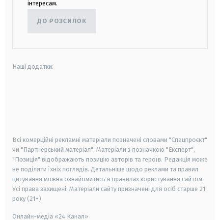
інтересам.
ДО РОЗСИЛОК
Наші додатки:
android
apple
smart tv
samsung smart tv
Всі комерційні рекламні матеріали позначені словами "Спецпроєкт"
чи "Партнерський матеріал". Матеріали з позначкою "Експерт",
"Позиція" відображають позицію авторів та героїв. Редакція може
не поділяти їхніх поглядів. Детальніше щодо реклами та правил
цитування можна ознайомитись в правилах користування сайтом.
Усі права захищені.
Матеріали сайту призначені для осіб старше
21
року (21+)
Онлайн-медіа «24 Канал»