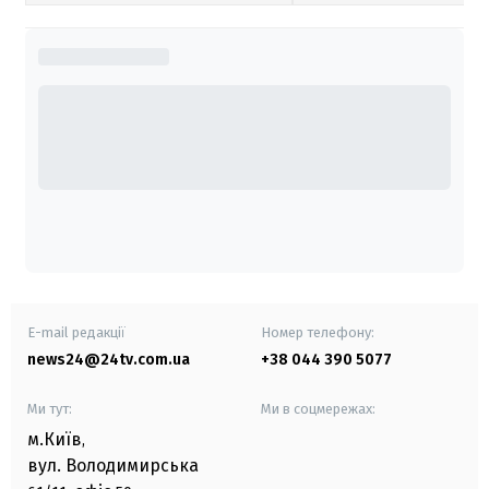
E-mail редакції
Номер телефону:
news24@24tv.com.ua
+38 044 390 5077
Ми тут:
Ми в соцмережах:
м.Київ
,
вул. Володимирська