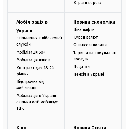
Втрати ворога
Мобілізація в
Новини економіки
Ціна нафти
Україні
Курси валют
Звільнення з військової
служби
Фінансові новини
Мобілізація 50+
Тарифи на комунальні
послуги
Мобілізація жінок
Податки
Контракт для 18-24-
річних
Пенсія в Україні
Відстрочка від
мобілізації
Мобілізація в Україні:
скільки осіб мобілізує
ТЦК
Кіно
Новини Освіти