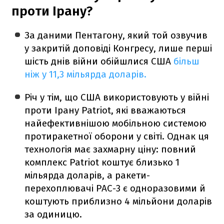
проти Ірану?
За даними Пентагону, який той озвучив
у закритій доповіді Конгресу, лише перші
шість днів війни обійшлися США
більш
ніж у 11,3 мільярда доларів.
Річ у тім, що США використовують у війні
проти Ірану Patriot, які вважаються
найефективнішою мобільною системою
протиракетної оборони у світі. Однак ця
технологія має захмарну ціну: повний
комплекс Patriot коштує близько 1
мільярда доларів, а ракети-
перехоплювачі PAC-3 є одноразовими й
коштують приблизно 4 мільйони доларів
за одиницю.