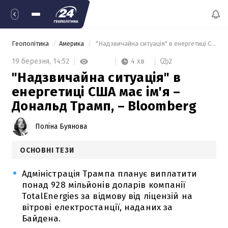
Геополітика
Америка
 "Надзвичайна ситуація" в енергетиці США має ім'я – Дональд Трамп, – Bloomberg 
4 хв
19 березня,
14:52
2
"Надзвичайна ситуація" в
енергетиці США має ім'я –
Дональд Трамп, – Bloomberg
Поліна Буянова
ОСНОВНІ ТЕЗИ
Адміністрація Трампа планує виплатити
понад 928 мільйонів доларів компанії
TotalEnergies за відмову від ліцензій на
вітрові електростанції, наданих за
Байдена.