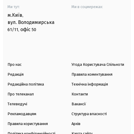
Ми тут:
Ми в соцмережах:
м.Київ
,
вул. Володимирська
офіс
61/11,
50
Про нас
Угода Користувача Спільноти
Редакція
Правила коментування
Редакційна політика
Технічна інформація
Про телеканал
Контакти
Телеведучі
Вакансії
Рекламодавцям
Структура власності
Правила користування
Архів
Політика конфіденційності
Карта сайту