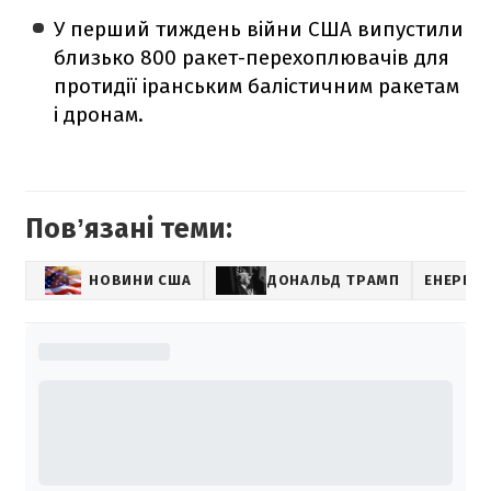
У перший тиждень війни США випустили
близько 800 ракет-перехоплювачів для
протидії іранським балістичним ракетам
і дронам.
Повʼязані теми:
НОВИНИ США
ДОНАЛЬД ТРАМП
ЕНЕРГЕТ