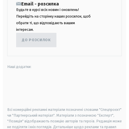
Email - розсилка
Будьте в курсі всіх новин і оновлень!
Перейдіть на сторінку наших розсилок, щоб
обрати ті, що відповідають вашим
інтересам.
ДО РОЗСИЛОК
Наші додатки:
android
apple
smart tv
samsung smart tv
Всі комерційні рекламні матеріали позначені словами "Спецпроєкт"
чи "Партнерський матеріал". Матеріали з позначкою "Експерт",
"Позиція" відображають позицію авторів та героїв. Редакція може
не поділяти їхніх поглядів. Детальніше щодо реклами та правил