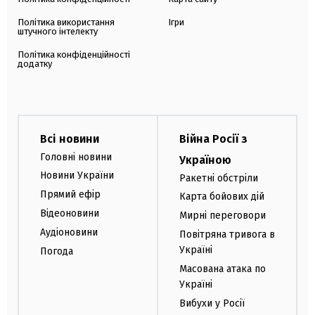
Політика використання
Ігри
штучного інтелекту
Політика конфіденційності
додатку
Всі новини
Війна Росії з
Головні новини
Україною
Новини України
Ракетні обстріли
Прямий ефір
Карта бойових дій
Відеоновини
Мирні переговори
Аудіоновини
Повітряна тривога в
Україні
Погода
Масована атака по
Україні
Вибухи у Росії