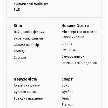
скільки осіб мобілізує
ТЦК
Кіно
Новини Освіти
Найцікавіші фільми
Міністерство освіти та
науки України
Українські фільми
Школа
Фільми на вечір
НМТ 2026
Комедії
Саморозвиток
Серіали
Навчання за кордоном
Нерухомість
Спорт
Аналітика ринку
Бокс
Купівля житла
Футбол
Тренди і натхнення
Теніс
Біатлон