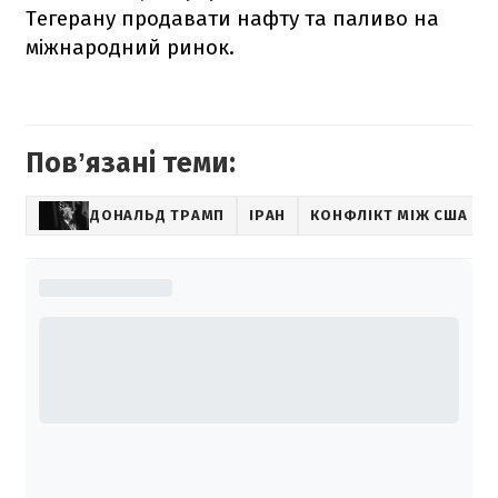
Тегерану продавати нафту та паливо на
міжнародний ринок.
Повʼязані теми:
ДОНАЛЬД ТРАМП
ІРАН
КОНФЛІКТ МІЖ США ТА