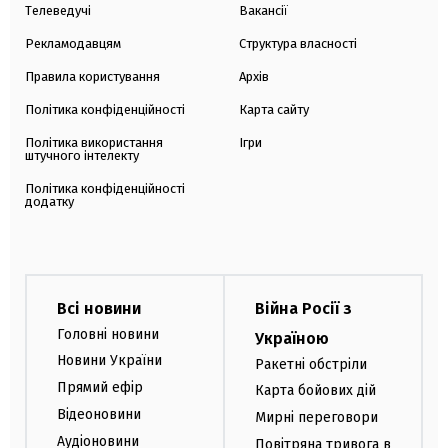
Телеведучі
Вакансії
Рекламодавцям
Структура власності
Правила користування
Архів
Політика конфіденційності
Карта сайту
Політика використання
Ігри
штучного інтелекту
Політика конфіденційності
додатку
Всі новини
Війна Росії з
Головні новини
Україною
Новини України
Ракетні обстріли
Прямий ефір
Карта бойових дій
Відеоновини
Мирні переговори
Аудіоновини
Повітряна тривога в