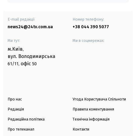
E-mail редакції
Номер телефону:
news24@24tv.com.ua
+38 044 390 5077
Ми тут:
Ми в соцмережах:
м.Київ
,
вул. Володимирська
офіс
61/11,
50
Про нас
Угода Користувача Спільноти
Редакція
Правила коментування
Редакційна політика
Технічна інформація
Про телеканал
Контакти