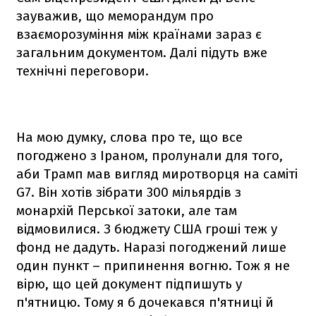
зауважив, що меморандум про
взаєморозуміння між країнами зараз є
загальним документом. Далі підуть вже
технічні переговори.
На мою думку, слова про те, що все
погоджено з Іраном, пролунали для того,
аби Трамп мав вигляд миротворця на саміті
G7. Він хотів зібрати 300 мільярдів з
монархій Перської затоки, але там
відмовилися. З бюджету США гроші теж у
фонд не дадуть. Наразі погоджений лише
один пункт – припинення вогню. Тож я не
вірю, що цей документ підпишуть у
п'ятницю. Тому я б дочекався п'ятниці й