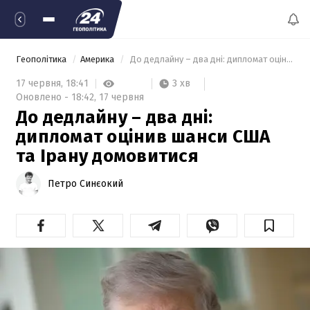
Геополітика
Америка
 До дедлайну – два дні: дипломат оцінив шанси США та Ірану домовитися 
3 хв
17 червня,
18:41
Оновлено -
18:42,
17 червня
До дедлайну – два дні:
дипломат оцінив шанси США
та Ірану домовитися
Петро Синєокий