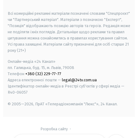
smart tv
samsung smart tv
Всі комерційні рекламні матеріали позначені словами "Спецпроєкт"
чи "Партнерський матеріал". Матеріали з позначкою "Експерт",
"Позиція" відображають позицію авторів та героїв. Редакція може
не поділяти їхніх поглядів. Детальніше щодо реклами та правил
цитування можна ознайомитись в правилах користування сайтом.
Усі права захищені.
Матеріали сайту призначені для осіб старше
21
року (21+)
Онлайн-медіа «24 Канал»
пл. Галицька, буд. 15, м. Львів, 79008
Телефон
+380 (32) 229-77-77
Адреса електронної пошти —
legal@24tv.com.ua
Ідентифікатор онлайн-медіа в Реєстрі суб'єктів у сфері медіа —
R40-06057
© 2005—2026,
ПрАТ «Телерадіокомпанія "Люкс"», 24 Канал.
Розробка сайту
-