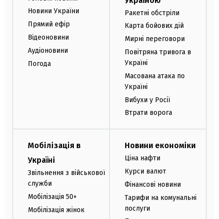
Україною
Новини України
Ракетні обстріли
Прямий ефір
Карта бойових дій
Відеоновини
Мирні переговори
Аудіоновини
Повітряна тривога в
Україні
Погода
Масована атака по
Україні
Вибухи у Росії
Втрати ворога
Мобілізація в
Новини економіки
Ціна нафти
Україні
Курси валют
Звільнення з військової
служби
Фінансові новини
Мобілізація 50+
Тарифи на комунальні
послуги
Мобілізація жінок