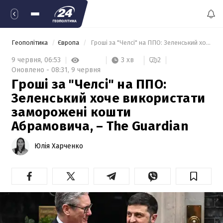
Геополітика
Європа
 Гроші за "Челсі" на ППО: Зеленський хоче використати заморожені кошти Абрамовича, – The Guardian 
3 хв
9 червня,
06:53
2
Оновлено -
08:31,
9 червня
Гроші за "Челсі" на ППО:
Зеленський хоче використати
заморожені кошти
Абрамовича, – The Guardian
Юлія Харченко