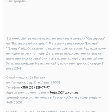
Наші додатки:
android
apple
smart tv
samsung smart tv
Всі комерційні рекламні матеріали позначені словами "Спецпроєкт"
чи "Партнерський матеріал". Матеріали з позначкою "Експерт",
"Позиція" відображають позицію авторів та героїв. Редакція може
не поділяти їхніх поглядів. Детальніше щодо реклами та правил
цитування можна ознайомитись в правилах користування сайтом.
Усі права захищені.
Матеріали сайту призначені для осіб старше
21
року (21+)
Онлайн-медіа «24 Канал»
пл. Галицька, буд. 15, м. Львів, 79008
Телефон
+380 (32) 229-77-77
Адреса електронної пошти —
legal@24tv.com.ua
Ідентифікатор онлайн-медіа в Реєстрі суб'єктів у сфері медіа —
R40-06057
© 2005—2026,
ПрАТ «Телерадіокомпанія "Люкс"», 24 Канал.