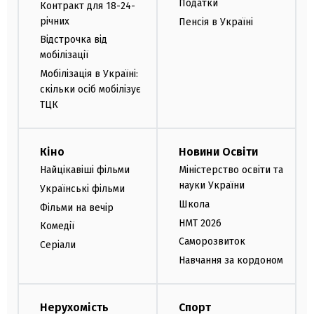
Податки
Контракт для 18-24-
річних
Пенсія в Україні
Відстрочка від
мобілізації
Мобілізація в Україні:
скільки осіб мобілізує
ТЦК
Кіно
Новини Освіти
Найцікавіші фільми
Міністерство освіти та
науки України
Українські фільми
Школа
Фільми на вечір
НМТ 2026
Комедії
Саморозвиток
Серіали
Навчання за кордоном
Нерухомість
Спорт