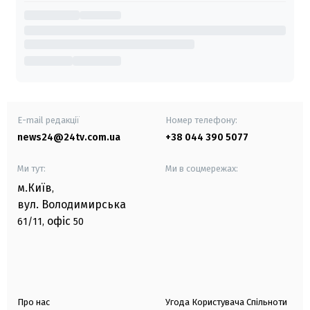
E-mail редакції
Номер телефону:
news24@24tv.com.ua
+38 044 390 5077
Ми тут:
Ми в соцмережах:
м.Київ
,
вул. Володимирська
офіс
61/11,
50
Про нас
Угода Користувача Спільноти