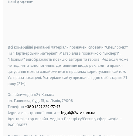
Наші додатки:
android
apple
smart tv
samsung smart tv
Всі комерційні рекламні матеріали позначені словами "Спецпроєкт"
чи "Партнерський матеріал". Матеріали з позначкою "Експерт",
"Позиція" відображають позицію авторів та героїв. Редакція може
не поділяти їхніх поглядів. Детальніше щодо реклами та правил
цитування можна ознайомитись в правилах користування сайтом.
Усі права захищені.
Матеріали сайту призначені для осіб старше
21
року (21+)
Онлайн-медіа «24 Канал»
пл. Галицька, буд. 15, м. Львів, 79008
Телефон
+380 (32) 229-77-77
Адреса електронної пошти —
legal@24tv.com.ua
Ідентифікатор онлайн-медіа в Реєстрі суб'єктів у сфері медіа —
R40-06057