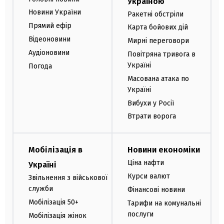
Україною
Новини України
Ракетні обстріли
Прямий ефір
Карта бойових дій
Відеоновини
Мирні переговори
Аудіоновини
Повітряна тривога в
Україні
Погода
Масована атака по
Україні
Вибухи у Росії
Втрати ворога
Мобілізація в
Новини економіки
Ціна нафти
Україні
Курси валют
Звільнення з військової
служби
Фінансові новини
Мобілізація 50+
Тарифи на комунальні
послуги
Мобілізація жінок