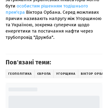
бути
особистим рішенням тодішнього
прем'єра
Віктора Орбана. Серед можливих
причин називають напругу між Угорщиною
та Україною, зокрема суперечки щодо
енергетики та постачання нафти через
трубопровід "Дружба".
Повʼязані теми:
ГЕОПОЛІТИКА
ЄВРОПА
УГОРЩИНА
ВІКТОР ОРБАН