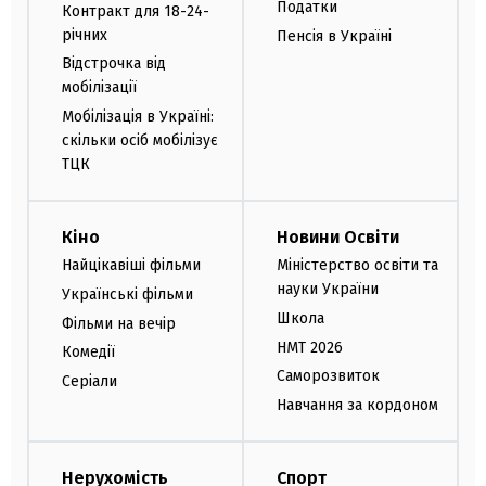
Податки
Контракт для 18-24-
річних
Пенсія в Україні
Відстрочка від
мобілізації
Мобілізація в Україні:
скільки осіб мобілізує
ТЦК
Кіно
Новини Освіти
Найцікавіші фільми
Міністерство освіти та
науки України
Українські фільми
Школа
Фільми на вечір
НМТ 2026
Комедії
Саморозвиток
Серіали
Навчання за кордоном
Нерухомість
Спорт