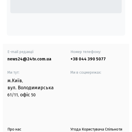
E-mail редакції
Номер телефону:
news24@24tv.com.ua
+38 044 390 5077
Ми тут:
Ми в соцмережах:
м.Київ
,
вул. Володимирська
офіс
61/11,
50
Про нас
Угода Користувача Спільноти