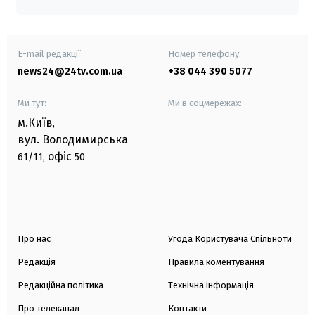
E-mail редакції
Номер телефону:
news24@24tv.com.ua
+38 044 390 5077
Ми тут:
Ми в соцмережах:
м.Київ
,
вул. Володимирська
офіс
61/11,
50
Про нас
Угода Користувача Спільноти
Редакція
Правила коментування
Редакційна політика
Технічна інформація
Про телеканал
Контакти