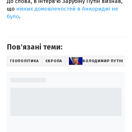
До слова, в інтерв'ю Зарубіну Путін визнав,
що
ніяких домовленостей в Анкориджі не
було
.
Повʼязані теми:
ГЕОПОЛІТИКА
ЄВРОПА
ВОЛОДИМИР ПУТІН