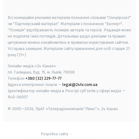
smart tv
samsung smart tv
Всі комерційні рекламні матеріали позначені словами "Спецпроєкт"
чи "Партнерський матеріал". Матеріали з позначкою "Експерт",
"Позиція" відображають позицію авторів та героїв. Редакція може
не поділяти їхніх поглядів. Детальніше щодо реклами та правил
цитування можна ознайомитись в правилах користування сайтом.
Усі права захищені.
Матеріали сайту призначені для осіб старше
21
року (21+)
Онлайн-медіа «24 Канал»
пл. Галицька, буд. 15, м. Львів, 79008
Телефон
+380 (32) 229-77-77
Адреса електронної пошти —
legal@24tv.com.ua
Ідентифікатор онлайн-медіа в Реєстрі суб'єктів у сфері медіа —
R40-06057
© 2005—2026,
ПрАТ «Телерадіокомпанія "Люкс"», 24 Канал.
Розробка сайту
-