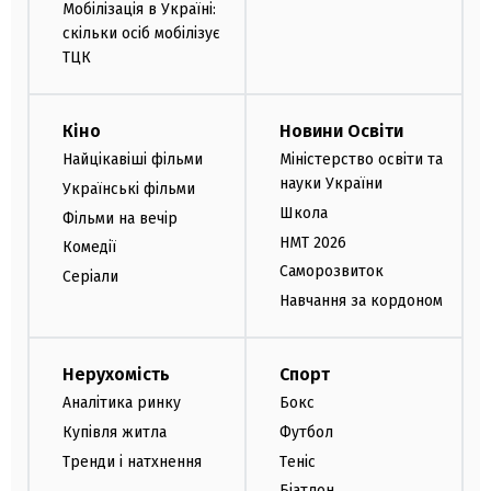
Мобілізація в Україні:
скільки осіб мобілізує
ТЦК
Кіно
Новини Освіти
Найцікавіші фільми
Міністерство освіти та
науки України
Українські фільми
Школа
Фільми на вечір
НМТ 2026
Комедії
Саморозвиток
Серіали
Навчання за кордоном
Нерухомість
Спорт
Аналітика ринку
Бокс
Купівля житла
Футбол
Тренди і натхнення
Теніс
Біатлон