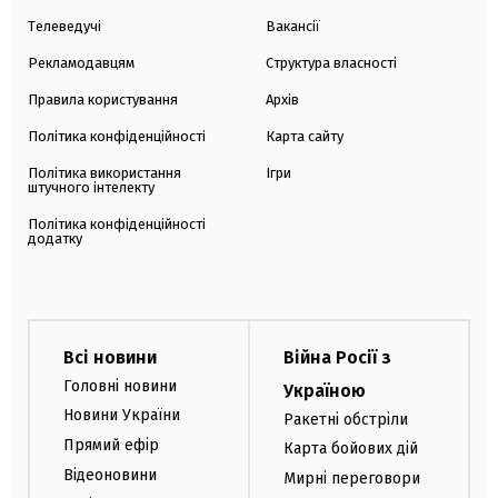
Телеведучі
Вакансії
Рекламодавцям
Структура власності
Правила користування
Архів
Політика конфіденційності
Карта сайту
Політика використання
Ігри
штучного інтелекту
Політика конфіденційності
додатку
Всі новини
Війна Росії з
Головні новини
Україною
Новини України
Ракетні обстріли
Прямий ефір
Карта бойових дій
Відеоновини
Мирні переговори