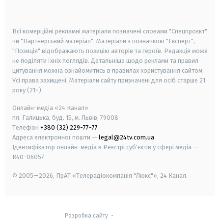
smart tv
samsung smart tv
Всі комерційні рекламні матеріали позначені словами "Спецпроєкт"
чи "Партнерський матеріал". Матеріали з позначкою "Експерт",
"Позиція" відображають позицію авторів та героїв. Редакція може
не поділяти їхніх поглядів. Детальніше щодо реклами та правил
цитування можна ознайомитись в правилах користування сайтом.
Усі права захищені.
Матеріали сайту призначені для осіб старше
21
року (21+)
Онлайн-медіа «24 Канал»
пл. Галицька, буд. 15, м. Львів, 79008
Телефон
+380 (32) 229-77-77
Адреса електронної пошти —
legal@24tv.com.ua
Ідентифікатор онлайн-медіа в Реєстрі суб'єктів у сфері медіа —
R40-06057
© 2005—2026,
ПрАТ «Телерадіокомпанія "Люкс"», 24 Канал.
Розробка сайту
-