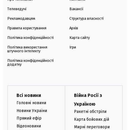
Телеведучі
Вакансії
Рекламодавцям
Структура власності
Правила користування
Архів
Політика конфіденційності
Карта сайту
Політика використання
Ігри
штучного інтелекту
Політика конфіденційності
додатку
Всі новини
Війна Росії з
Головні новини
Україною
Новини України
Ракетні обстріли
Прямий ефір
Карта бойових дій
Відеоновини
Мирні переговори