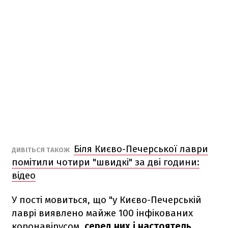
Біля Києво-Печерської лаври
ДИВІТЬСЯ ТАКОЖ
помітили чотири "швидкі" за дві години:
відео
У пості мовиться, що "у Києво-Печерській
лаврі виявлено майже 100 інфікованих
коронавірусом,
серед них і настоятель