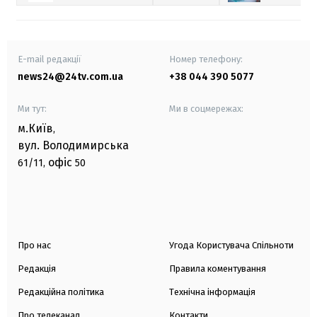
E-mail редакції
Номер телефону:
news24@24tv.com.ua
+38 044 390 5077
Ми тут:
Ми в соцмережах:
м.Київ
,
вул. Володимирська
офіс
61/11,
50
Про нас
Угода Користувача Спільноти
Редакція
Правила коментування
Редакційна політика
Технічна інформація
Про телеканал
Контакти