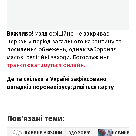
Важливо!
Уряд офіційно не закриває
церкви у період загального карантину та
посилення обмежень, однак забороняє
масові релігійні заходи. Богослужіння
транслюватимуться онлайн.
Де та скільки в Україні зафіксовано
випадків коронавірусу: дивіться карту
Повʼязані теми:
НОВИНИ УКРАЇНИ
ЗДОРОВ'Я
НОВИНИ П