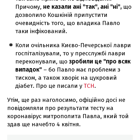
Причому,
не казали ані "так", ані "ні",
що
дозволило Кошкіній припустити
очевидність того, що владика Павло
таки інфікований.
Коли очільника Києво-Печерської лаври
госпіталізували, то у пресслужбі лаври
переконували, що
зробили це "про всяк
випадок"
– бо Павло має проблеми з
тиском, а також хворіє на цукровий
діабет. Про це писали у
ТСН
.
Утім, ще раз наголосимо, офіційно досі не
повідомляли про результати тесту на
коронавірус митрополита Павла, який той
здав ще начебто 4 квітня.