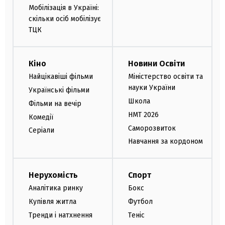
Мобілізація в Україні:
скільки осіб мобілізує
ТЦК
Кіно
Новини Освіти
Найцікавіші фільми
Міністерство освіти та
науки України
Українські фільми
Школа
Фільми на вечір
НМТ 2026
Комедії
Саморозвиток
Серіали
Навчання за кордоном
Нерухомість
Спорт
Аналітика ринку
Бокс
Купівля житла
Футбол
Тренди і натхнення
Теніс