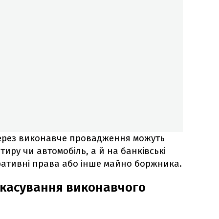
рез виконавче провадження можуть
иру чи автомобіль, а й на банківські
ративні права або інше майно боржника.
 скасування виконавчого