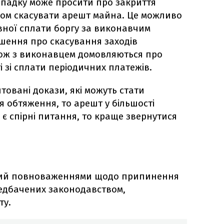
ипадку може просити про закриття
ом скасувати арешт майна. Це можливо
ної сплати боргу за виконавчим
шення про скасування заходів
кож з виконавцем домовляються про
 зі сплати періодичних платежів.
овані докази, які можуть стати
 обтяження, то арешт у більшості
 є спірні питання, то краще звернутися
ний повноваженнями щодо припинення
едбачених законодавством,
ту.