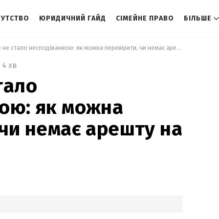
РУТСТВО
ЮРИДИЧНИЙ ГАЙД
СІМЕЙНЕ ПРАВО
БІЛЬШЕ
 Щоб це не стало несподіванкою: як можна перевірити, чи немає арешту на майні 
4 хв
тало
ою: як можна
 чи немає арешту на