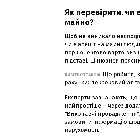
Як перевірити, чи
майно?
Щоб не виникало несподів
чи є арешт на майні людин
першочергово варто визна
підставі. Ці нюанси поясн
Що робити, 
ДИВІТЬСЯ ТАКОЖ
рахунки: покроковий алго
Експерти зазначають, що 
найпростіше – через додат
"Виконавчі провадження".
замовити інформацію щодо
нерухомості.