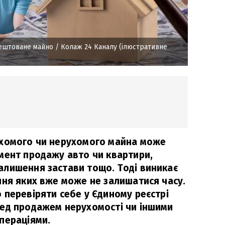
рештоване майно
/ Колаж 24 Каналу (ілюстративне
ухомого чи нерухомого майна може
мент продажу авто чи квартири,
лишення застави тощо. Тоді виникає
ння яких вже може не залишатися часу.
 перевіряти себе у Єдиному реєстрі
ед продажем нерухомості чи іншими
пераціями.