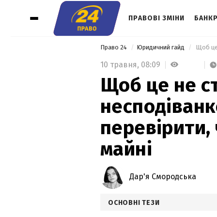
ПРАВОВІ ЗМІНИ
БАНК
Право 24
Юридичний гайд
10 травня,
08:09
Щоб це не с
несподіванк
перевірити,
майні
Дар'я Смородська
ОСНОВНІ ТЕЗИ