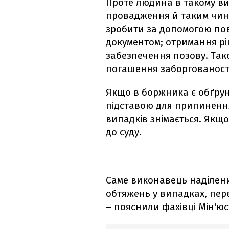
Проте людина в такому в
провадження й таким чин
зробити за допомогою пов
документом; отримання рі
забезпечення позову. Та
погашення заборгованості
Якщо в боржника є обґрунт
підставою для припинення
випадків знімається. Якщо
до суду.
Саме виконавець наділе
обтяжень у випадках, пер
– пояснили фахівці Мін'юс