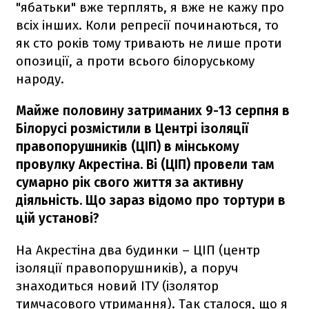
"ябатьки" вже терплять, я вже не кажу про
всіх інших. Коли репресії починаються, то
як сто років тому тривають не лише проти
опозиції, а проти всього білоруському
народу.
Майже половину затриманих 9-13 серпня в
Білорусі розмістили в Центрі ізоляції
правопорушників (ЦІП) в мінському
провулку Акрестіна. Ві (ЦІП) провели там
сумарно рік свого життя за активну
діяльність. Що зараз відомо про тортури в
цій установі?
На Акрестіна два будинки – ЦІП (центр
ізоляції правопорушників), а поруч
знаходиться новий ІТУ (ізолятор
тимчасового утримання). Так сталося, що я