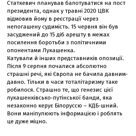
Статкевич планував балотуватися на пост
президента, однак у травні 2020 ЦВК
відмовив йому в реєстрації через
непогашену судимість. 15 червня він був
засуджений до 15 діб арешту в межах
посилення боротьби з політичними
опонентами Лукашенка.
Катували й інших представників опозиції.
Після 9 серпня почалися абсолютно
страшні речі, які Європа не бачила давним-
давно. Тільки в часи тоталітаризму таке
робилося. Страшно те, що генезис цієї
лукашенківсько-путінської банди, яка
незаконно керує Білоруссю – КДБ-шний.
Вони маніпулюють інформацією і роблять
це дуже міцно.