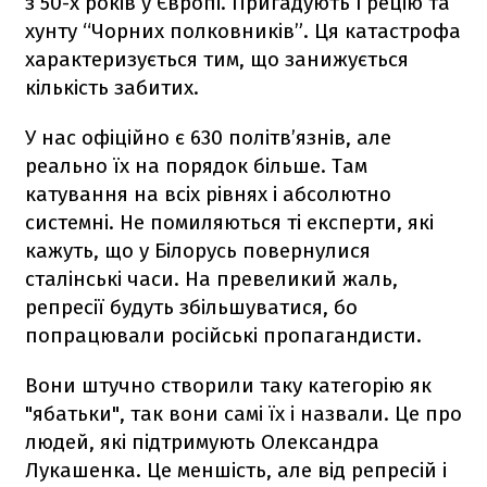
з 50-х років у Європі. Пригадують Грецію та
хунту “Чорних полковників”. Ця катастрофа
характеризується тим, що занижується
кількість забитих.
У нас офіційно є 630 політв’язнів, але
реально їх на порядок більше. Там
катування на всіх рівнях і абсолютно
системні. Не помиляються ті експерти, які
кажуть, що у Білорусь повернулися
сталінські часи. На превеликий жаль,
репресії будуть збільшуватися, бо
попрацювали російські пропагандисти.
Вони штучно створили таку категорію як
"ябатьки", так вони самі їх і назвали. Це про
людей, які підтримують Олександра
Лукашенка. Це меншість, але від репресій і