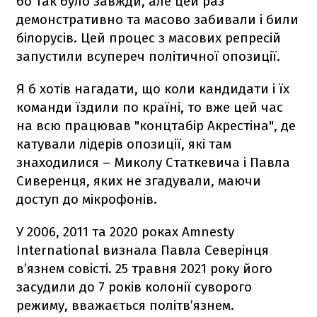
бо так було завжди, але цей раз
демонстративно та масово забивали і били
білорусів. Цей процес з масових репресій
запустили всупереч політичної опозиції.
Я б хотів нагадати, що коли кандидати і їх
команди їздили по країні, то вже цей час
на всю працював "концтабір Акрестіна", де
катували лідерів опозиції, які там
знаходилися – Миколу Статкевича і Павла
Сиверенця, яких не згадували, маючи
доступ до мікрофонів.
У 2006, 2011 та 2020 роках Amnesty
International визнала Павла Северінця
в’язнем совісті. 25 травня 2021 року його
засудили до 7 років колонії суворого
режиму, вважається політв’язнем.