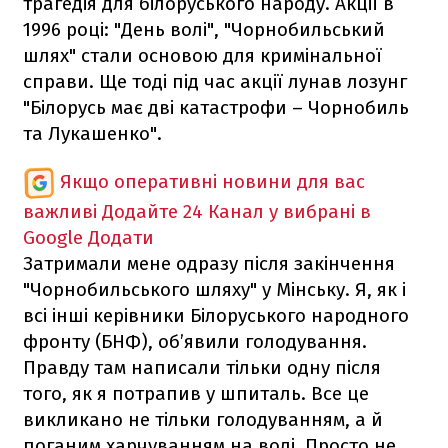
трагедія для білоруського народу. Акції в
1996 році: "День волі", "Чорнобильський
шлях" стали основою для кримінальної
справи. Ще тоді під час акції лунав лозунг
"Білорусь має дві катастрофи – Чорнобиль
та Лукашенко".
Якщо оперативні новини для вас
важливі
Додайте 24 Канал у вибрані в
Google
Додати
Затримали мене одразу після закінчення
"Чорнобильського шляху" у Мінську. Я, як і
всі інші керівники Білоруського народного
фронту (БНФ), об’явили голодування.
Правду там написали тільки одну після
того, як я потрапив у шпиталь. Все це
викликано не тільки голодуванням, а й
поганим харчуванням на волі. Просто не