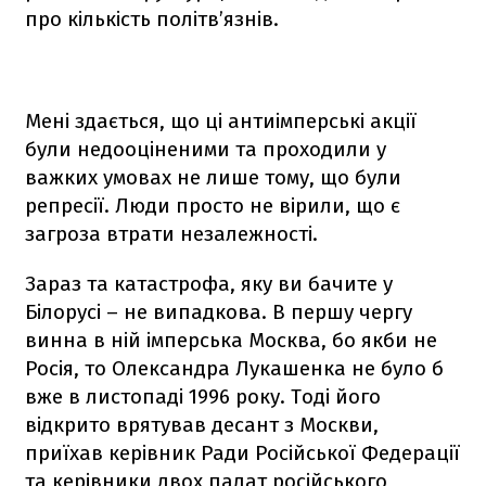
про кількість політв’язнів.
Мені здається, що ці антиімперські акції
були недооціненими та проходили у
важких умовах не лише тому, що були
репресії. Люди просто не вірили, що є
загроза втрати незалежності.
Зараз та катастрофа, яку ви бачите у
Білорусі – не випадкова. В першу чергу
винна в ній імперська Москва, бо якби не
Росія, то Олександра Лукашенка не було б
вже в листопаді 1996 року. Тоді його
відкрито врятував десант з Москви,
приїхав керівник Ради Російської Федерації
та керівники двох палат російського