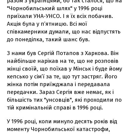
разом з українцями, бо так сталося, що на
"Чорнобильський шлях" у 1996 році
приїхали УНА-УНСО. І я їх всіх побачив.
Акція була у п’ятницю. Всі мої
співкамерники думали, що нас відпустять
до понеділка, такий шанс був.
З нами був Сергій Потапов з Харкова. Він
найбільше нарікав на те, що не розповів
жінці своїй, що поїхав у Мінськ і буде йому
кепсько у сім’ї за те, що тут застряг. Його
жінка потім приїжджала і передавала
передачки. Зараз Сергія вже немає, як і
більшість тих "унсовців", які проходили по
тій кримінальній справі в 1996 році.
У 1996 році, коли минуло десять років від
моменту Чорнобильської катастрофи,