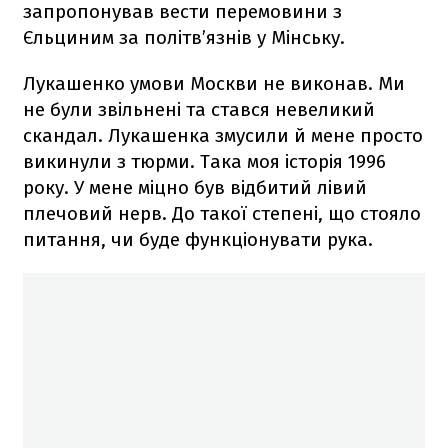
запропонував вести перемовини з
Єльциним за політв’язнів у Мінську.
Лукашенко умови Москви не виконав. Ми
не були звільнені та стався невеликий
скандал. Лукашенка змусили й мене просто
викинули з тюрми. Така моя історія 1996
року. У мене міцно був відбитий лівий
плечовий нерв. До такої степені, що стояло
питання, чи буде функціонувати рука.