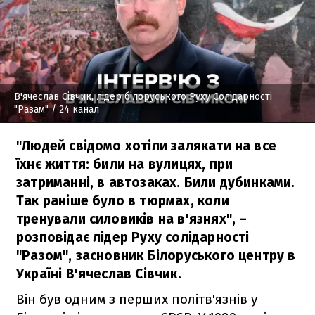
В'ячеслав Сівчик, лідер білоруського Руху Солідарності
"Разам"
/ 24 канал
"Людей свідомо хотіли залякати на все
їхнє життя: били на вулицях, при
затриманні, в автозаках. Били дубинками.
Так раніше було в тюрмах, коли
тренували силовиків на в'язнях", –
розповідає лідер Руху солідарності
"Разом", засновник Білоруського центру в
Україні В'ячеслав Сівчик.
Він був одним з перших політв'язнів у