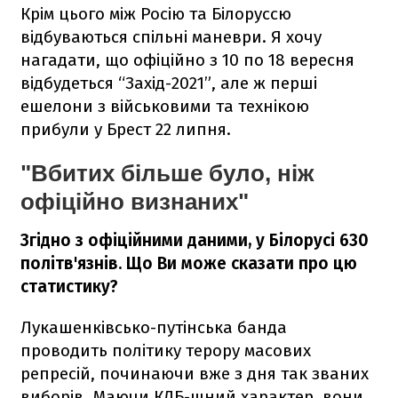
Крім цього між Росію та Білоруссю
відбуваються спільні маневри. Я хочу
нагадати, що офіційно з 10 по 18 вересня
відбудеться “Захід-2021”, але ж перші
ешелони з військовими та технікою
прибули у Брест 22 липня.
"Вбитих більше було, ніж
офіційно визнаних"
Згідно з офіційними даними, у Білорусі 630
політв'язнів. Що Ви може сказати про цю
статистику?
Лукашенківсько-путінська банда
проводить політику терору масових
репресій, починаючи вже з дня так званих
виборів. Маючи КДБ-шний характер, вони