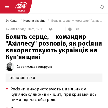
24 Канал
Новини України
 Болить серце, – командир "Ахіллесу" розповів, як росіяни використовують українців на Куп'янщині 
3 хв
14 листопада 2025,
17:11
Болить серце, – командир
"Ахіллесу" розповів, як росіяни
використовують українців на
Куп'янщині
Дзвенислава Андрусів
ОСНОВНІ ТЕЗИ
Росіяни використовують цивільних у
Куп'янську як живий щит, прикриваючись
ними під час обстрілів.