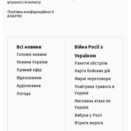
штучного інтелекту
Політика конфіденційності
додатку
Всі новини
Війна Росії з
Головні новини
Україною
Новини України
Ракетні обстріли
Прямий ефір
Карта бойових дій
Відеоновини
Мирні переговори
Аудіоновини
Повітряна тривога в
Україні
Погода
Масована атака по
Україні
Вибухи у Росії
Втрати ворога