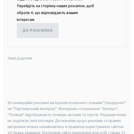
Перейдіть на сторінку наших розсилок, щоб
обрати ті, що відповідають вашим
інтересам.
ДО РОЗСИЛОК
Наші додатки:
android
apple
smart tv
samsung smart tv
Всі комерційні рекламні матеріали позначені словами "Спецпроєкт"
чи "Партнерський матеріал". Матеріали з позначкою "Експерт",
"Позиція" відображають позицію авторів та героїв. Редакція може
не поділяти їхніх поглядів. Детальніше щодо реклами та правил
цитування можна ознайомитись в правилах користування сайтом.
Усі права захищені.
Матеріали сайту призначені для осіб старше
21