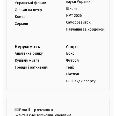
науки України
Українські фільми
Школа
Фільми на вечір
НМТ 2026
Комедії
Саморозвиток
Серіали
Навчання за кордоном
Нерухомість
Спорт
Аналітика ринку
Бокс
Купівля житла
Футбол
Тренди і натхнення
Теніс
Біатлон
Інші види спорту
Email - розсилка
Будьте в курсі всіх новин і оновлень!