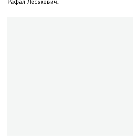
Рафал Леськевич.