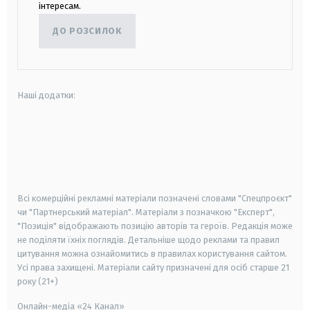
інтересам.
ДО РОЗСИЛОК
Наші додатки:
android
apple
smart tv
samsung smart tv
Всі комерційні рекламні матеріали позначені словами "Спецпроєкт"
чи "Партнерський матеріал". Матеріали з позначкою "Експерт",
"Позиція" відображають позицію авторів та героїв. Редакція може
не поділяти їхніх поглядів. Детальніше щодо реклами та правил
цитування можна ознайомитись в правилах користування сайтом.
Усі права захищені.
Матеріали сайту призначені для осіб старше
21
року (21+)
Онлайн-медіа «24 Канал»