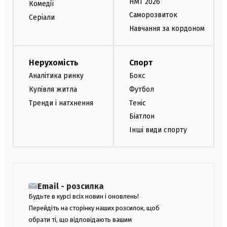
НМТ 2026
Комедії
Саморозвиток
Серіали
Навчання за кордоном
Нерухомість
Спорт
Аналітика ринку
Бокс
Купівля житла
Футбол
Тренди і натхнення
Теніс
Біатлон
Інші види спорту
Email - розсилка
Будьте в курсі всіх новин і оновлень!
Перейдіть на сторінку наших розсилок, щоб
обрати ті, що відповідають вашим