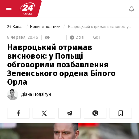
24 Канал
Новини політики
 Навроцький отримав висновок: у Польщі обговорили позбавлення Зеленського ордена Білого Орла 
2 хв
8 червня,
20:46
1
Навроцький отримав
висновок: у Польщі
обговорили позбавлення
Зеленського ордена Білого
Орла
Діана Подзігун