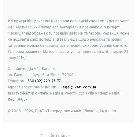
smart tv
samsung smart tv
Всі комерційні рекламні матеріали позначені словами "Спецпроєкт"
чи "Партнерський матеріал". Матеріали з позначкою "Експерт",
"Позиція" відображають позицію авторів та героїв. Редакція може
не поділяти їхніх поглядів. Детальніше щодо реклами та правил
цитування можна ознайомитись в правилах користування сайтом.
Усі права захищені.
Матеріали сайту призначені для осіб старше
21
року (21+)
Онлайн-медіа «24 Канал»
пл. Галицька, буд. 15, м. Львів, 79008
Телефон
+380 (32) 229-77-77
Адреса електронної пошти —
legal@24tv.com.ua
Ідентифікатор онлайн-медіа в Реєстрі суб'єктів у сфері медіа —
R40-06057
© 2005—2026,
ПрАТ «Телерадіокомпанія "Люкс"», 24 Канал.
Розробка сайту
-