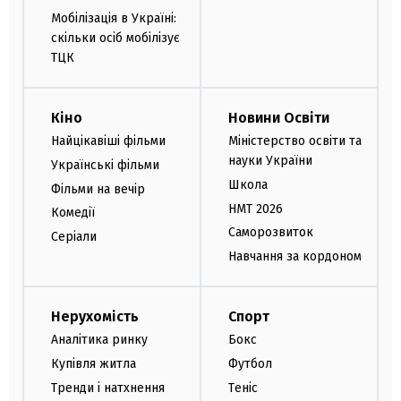
Мобілізація в Україні:
скільки осіб мобілізує
ТЦК
Кіно
Новини Освіти
Найцікавіші фільми
Міністерство освіти та
науки України
Українські фільми
Школа
Фільми на вечір
НМТ 2026
Комедії
Саморозвиток
Серіали
Навчання за кордоном
Нерухомість
Спорт
Аналітика ринку
Бокс
Купівля житла
Футбол
Тренди і натхнення
Теніс