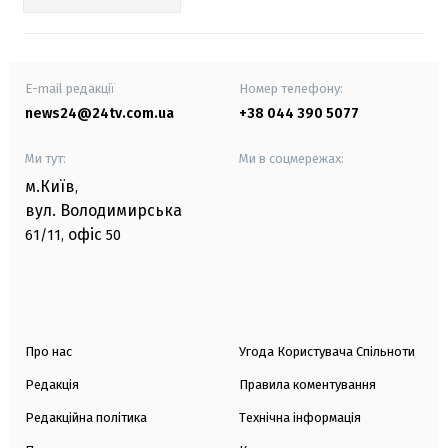
E-mail редакції
Номер телефону:
news24@24tv.com.ua
+38 044 390 5077
Ми тут:
Ми в соцмережах:
м.Київ
,
вул. Володимирська
офіс
61/11,
50
Про нас
Угода Користувача Спільноти
Редакція
Правила коментування
Редакційна політика
Технічна інформація