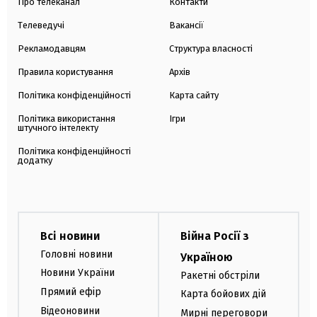
Про телеканал
Контакти
Телеведучі
Вакансії
Рекламодавцям
Структура власності
Правила користування
Архів
Політика конфіденційності
Карта сайту
Політика використання
Ігри
штучного інтелекту
Політика конфіденційності
додатку
Всі новини
Війна Росії з
Головні новини
Україною
Новини України
Ракетні обстріли
Прямий ефір
Карта бойових дій
Відеоновини
Мирні переговори