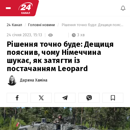
24 Канал
Головні новини
 Рішення точно буде: Дещиця пояснив, чому Німеччина шукає, як затягти із постачанням Leopard 
3 хв
24 січня 2023,
15:13
Рішення точно буде: Дещиця
пояснив, чому Німеччина
шукає, як затягти із
постачанням Leopard
Дарина Хаміна