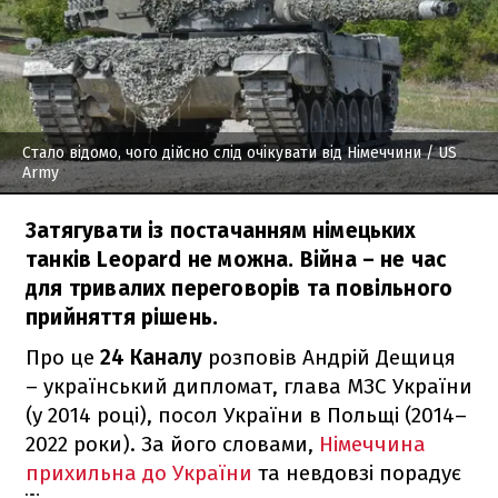
Стало відомо, чого дійсно слід очікувати від Німеччини
/ US
Army
Затягувати із постачанням німецьких
танків Leopard не можна. Війна – не час
для тривалих переговорів та повільного
прийняття рішень.
Про це
24 Каналу
розповів Андрій Дещиця
– український дипломат, глава МЗС України
(у 2014 році), посол України в Польщі (2014–
2022 роки). За його словами,
Німеччина
прихильна до України
та невдовзі порадує