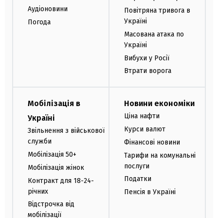
Аудіоновини
Повітряна тривога в
Україні
Погода
Масована атака по
Україні
Вибухи у Росії
Втрати ворога
Мобілізація в
Новини економіки
Ціна нафти
Україні
Курси валют
Звільнення з військової
служби
Фінансові новини
Мобілізація 50+
Тарифи на комунальні
послуги
Мобілізація жінок
Податки
Контракт для 18-24-
річних
Пенсія в Україні
Відстрочка від
мобілізації