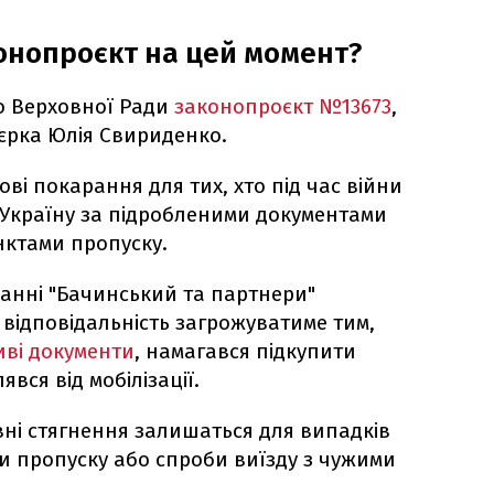
онопроєкт на цей момент?
до Верховної Ради
законопроєкт №13673
,
'єрка Юлія Свириденко.
ві покарання для тих, хто під час війни
Україну за підробленими документами
нктами пропуску.
нанні "Бачинський та партнери"
відповідальність загрожуватиме тим,
ві документи
, намагався підкупити
вся від мобілізації.
вні стягнення залишаться для випадків
и пропуску або спроби виїзду з чужими