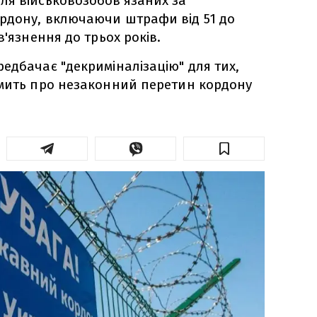
ля військовозобов'язаних за
рдону, включаючи штрафи від 51 до
в'язнення до трьох років.
едбачає "декриміналізацію" для тих,
омить про незаконний перетин кордону