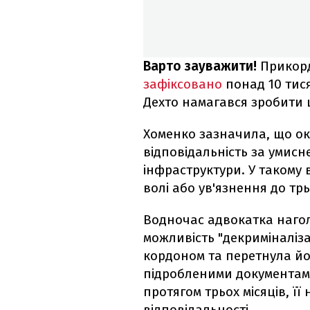
Варто зауважити!
Прикор
зафіксовано
понад 10 тис
Дехто намагався зробити ц
Хоменко зазначила, що о
відповідальність за уми
інфраструктури. У таком
волі або ув'язнення до трь
Водночас адвокатка нагол
можливість "декриміналіза
кордоном та перетнула йог
підробленими документами
протягом трьох місяців, її
відповідальності.