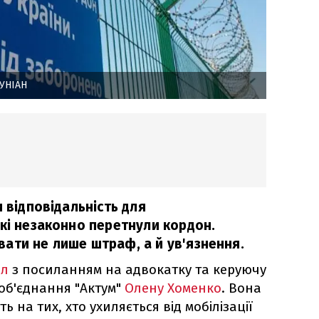
УНІАН
и відповідальність для
які незаконно перетнули кордон.
ати не лише штраф, а й ув'язнення.
ал
з посиланням на адвокатку та керуючу
об'єднання "Актум"
Олену Хоменко
. Вона
ь на тих, хто ухиляється від мобілізації