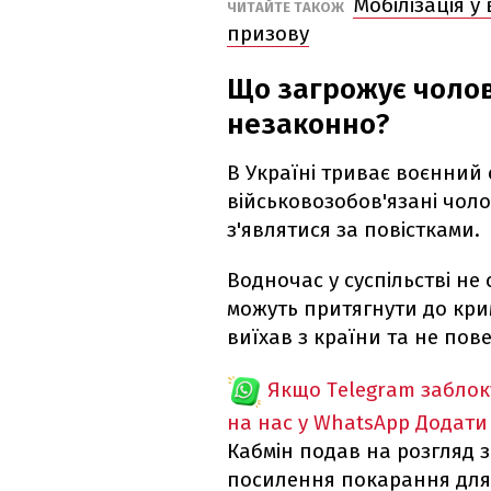
Мобілізація у 
ЧИТАЙТЕ ТАКОЖ
призову
Що загрожує чолов
незаконно?
В Україні триває воєнний 
військовозобов'язані чоло
з'являтися за повістками.
Водночас у суспільстві не 
можуть притягнути до крим
виїхав з країни та не пов
Якщо Telegram забло
на нас у WhatsApp
Додати
Кабмін подав на розгляд 
посилення покарання для 