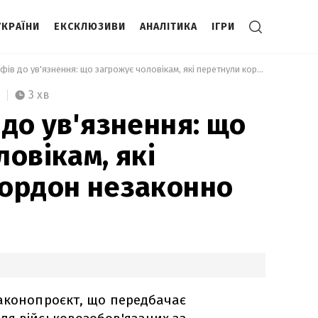
УКРАЇНИ
ЕКСКЛЮЗИВИ
АНАЛІТИКА
ІГРИ
 Від штрафів до ув'язнення: що загрожує чоловікам, які перетнули кордон незаконно 
3 хв
 до ув'язнення: що
овікам, які
ордон незаконно
законопроєкт, що передбачає