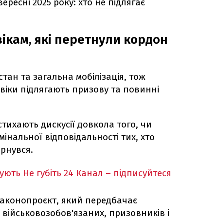
вересні 2025 року: хто не підлягає
ікам, які перетнули кордон
стан та загальна мобілізація, тож
віки підлягають призову та повинні
стихають дискусії довкола того, чи
інальної відповідальності тих, хто
ернувся.
кують
Не губіть 24 Канал – підписуйтеся
законопроєкт, який передбачає
військовозобов'язаних, призовників і