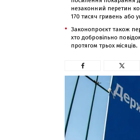
посилення покарання д
незаконний перетин ко
170 тисяч гривень або у
Законопроєкт також пер
хто добровільно повід
протягом трьох місяців.