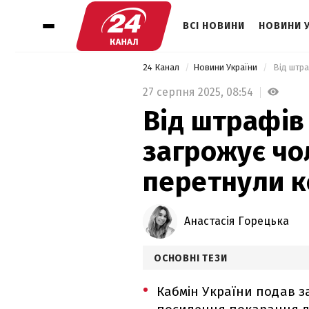
ВСІ НОВИНИ
НОВИНИ 
24 Канал
Новини України
27 серпня 2025,
08:54
Від штрафів
загрожує чол
перетнули к
Анастасія Горецька
ОСНОВНІ ТЕЗИ
Кабмін України подав 