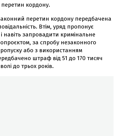
й перетин кордону.
незаконний перетин кордону передбачена
овідальність. Втім, уряд пропонує
 і навіть запровадити кримінальне
нопроєктом, за спробу незаконного
ропуску або з використанням
ередбачено штраф від 51 до 170 тисяч
олі до трьох років.