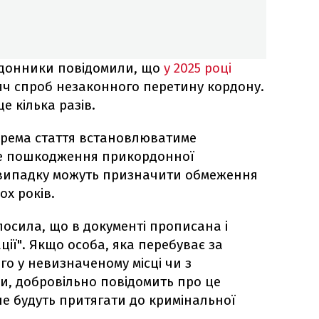
донники повідомили, що
у 2025 році
яч спроб незаконного перетину кордону.
е кілька разів.
крема стаття встановлюватиме
сне пошкодження прикордонної
у випадку можуть призначити обмеження
ох років.
осила, що в документі прописана і
ції". Якщо особа, яка перебуває за
о у невизначеному місці чи з
, добровільно повідомить про це
 не будуть притягати до кримінальної