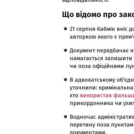
Що відомо про зак
21 серпня Кабмін вніс 
авторкою якого є прем
Документ передбачає но
намагається залишити 
чи поза офіційними пу
В адвокатському об'єд
уточнили: кримінальна 
хто
використав фальши
прикордонника чи ухиля
Водночас адміністрати
перетину поза пунктам
документами.