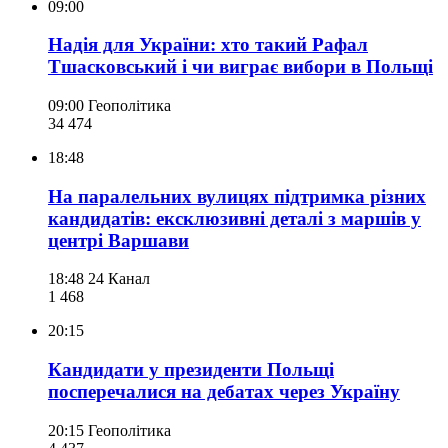
09:00
Надія для України: хто такий Рафал
Тшасковський і чи виграє вибори в Польщі
09:00
Геополітика
34 474
18:48
На паралельних вулицях підтримка різних
кандидатів: ексклюзивні деталі з маршів у
центрі Варшави
18:48
24 Канал
1 468
20:15
Кандидати у президенти Польщі
посперечалися на дебатах через Україну
20:15
Геополітика