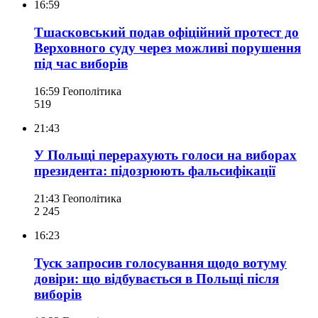
16:59
Тшасковський подав офіційний протест до
Верховного суду через можливі порушення
під час виборів
16:59
Геополітика
519
21:43
У Польщі перерахують голоси на виборах
президента: підозрюють фальсифікації
21:43
Геополітика
2 245
16:23
Туск запросив голосування щодо вотуму
довіри: що відбувається в Польщі після
виборів