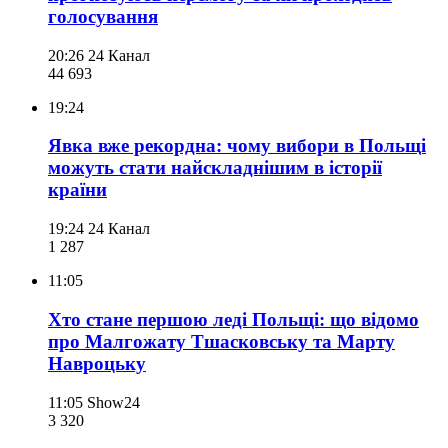
голосування
20:26
24 Канал
44 693
19:24
Явка вже рекордна: чому вибори в Польщі
можуть стати найскладнішим в історії
країни
19:24
24 Канал
1 287
11:05
Хто стане першою леді Польщі: що відомо
про Малгожату Тшасковську та Марту
Навроцьку
11:05
Show24
3 320