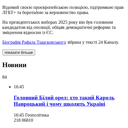
Відомий своєю проєвропейською позицією, підтримкою прав
ЛГБТ+ та боротьбою за верховенство права.
На президентських виборах 2025 року він був головним
кандидатом від опозиції, обіцяв демократичні реформи та
зміцнення відносин із ЄС.
Біографія Рафала Тшасковського
зібрана у тексті 24 Каналу.
показати більше
Новини
84
16:45
Головний Білий орел: хто такий Кароль
Навроцький і чому шкодить Україні
16:45
Геополітика
218 068
10