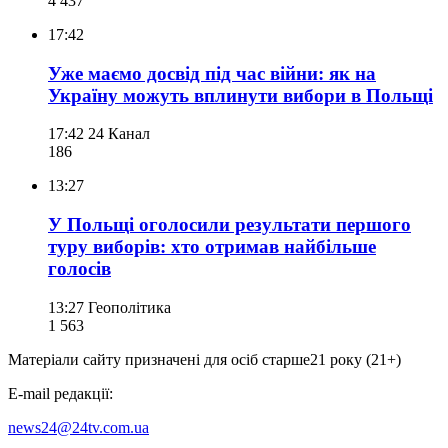
4 437
17:42
Уже маємо досвід під час війни: як на
Україну можуть вплинути вибори в Польщі
17:42
24 Канал
186
13:27
У Польщі оголосили результати першого
туру виборів: хто отримав найбільше
голосів
13:27
Геополітика
1 563
Матеріали сайту призначені для осіб старше
21 року (21+)
E-mail редакції:
news24@24tv.com.ua