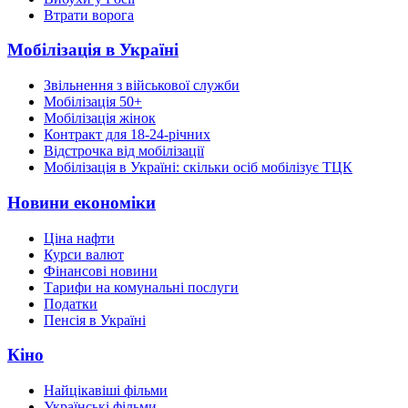
Втрати ворога
Мобілізація в Україні
Звільнення з військової служби
Мобілізація 50+
Мобілізація жінок
Контракт для 18-24-річних
Відстрочка від мобілізації
Мобілізація в Україні: скільки осіб мобілізує ТЦК
Новини економіки
Ціна нафти
Курси валют
Фінансові новини
Тарифи на комунальні послуги
Податки
Пенсія в Україні
Кіно
Найцікавіші фільми
Українські фільми