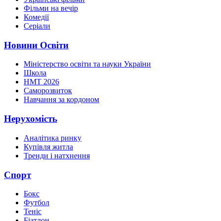
Фільми на вечір
Комедії
Серіали
Новини Освіти
Міністерство освіти та науки України
Школа
НМТ 2026
Саморозвиток
Навчання за кордоном
Нерухомість
Аналітика ринку
Купівля житла
Тренди і натхнення
Спорт
Бокс
Футбол
Теніс
Біатлон