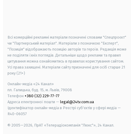
android
apple
smart tv
samsung smart tv
Всі комерційні рекламні матеріали позначені словами "Спецпроєкт"
чи "Партнерський матеріал". Матеріали з позначкою "Експерт",
"Позиція" відображають позицію авторів та героїв. Редакція може
не поділяти їхніх поглядів. Детальніше щодо реклами та правил
цитування можна ознайомитись в правилах користування сайтом.
Усі права захищені.
Матеріали сайту призначені для осіб старше
21
року (21+)
Онлайн-медіа «24 Канал»
пл. Галицька, буд. 15, м. Львів, 79008
Телефон
+380 (32) 229-77-77
Адреса електронної пошти —
legal@24tv.com.ua
Ідентифікатор онлайн-медіа в Реєстрі суб'єктів у сфері медіа —
R40-06057
© 2005—2026,
ПрАТ «Телерадіокомпанія "Люкс"», 24 Канал.