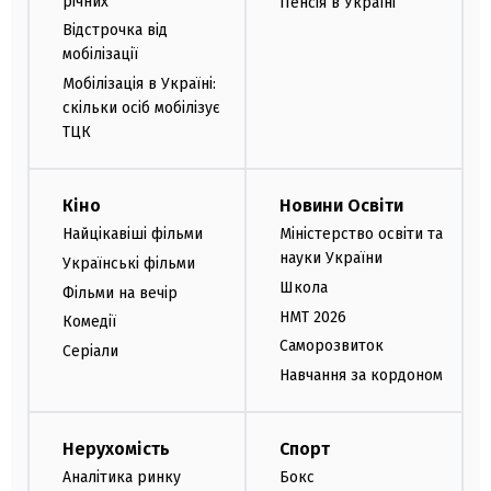
річних
Пенсія в Україні
Відстрочка від
мобілізації
Мобілізація в Україні:
скільки осіб мобілізує
ТЦК
Кіно
Новини Освіти
Найцікавіші фільми
Міністерство освіти та
науки України
Українські фільми
Школа
Фільми на вечір
НМТ 2026
Комедії
Саморозвиток
Серіали
Навчання за кордоном
Нерухомість
Спорт
Аналітика ринку
Бокс