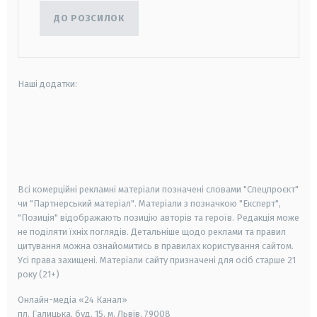
ДО РОЗСИЛОК
Наші додатки:
android
apple
smart tv
samsung smart tv
Всі комерційні рекламні матеріали позначені словами "Спецпроєкт"
чи "Партнерський матеріал". Матеріали з позначкою "Експерт",
"Позиція" відображають позицію авторів та героїв. Редакція може
не поділяти їхніх поглядів. Детальніше щодо реклами та правил
цитування можна ознайомитись в правилах користування сайтом.
Усі права захищені.
Матеріали сайту призначені для осіб старше
21
року (21+)
Онлайн-медіа «24 Канал»
пл. Галицька, буд. 15, м. Львів, 79008