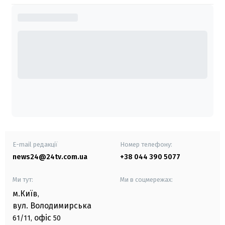
E-mail редакції
Номер телефону:
news24@24tv.com.ua
+38 044 390 5077
Ми тут:
Ми в соцмережах:
м.Київ
,
вул. Володимирська
офіс
61/11,
50