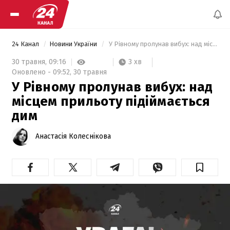
24 Канал
Новини України
 У Рівному пролунав вибух: над місцем прильоту підіймається дим 
3 хв
30 травня,
09:16
Оновлено -
09:52,
30 травня
У Рівному пролунав вибух: над
місцем прильоту підіймається
дим
Анастасія Колеснікова