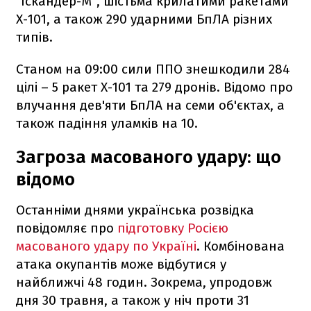
"Іскандер-М", шістьма крилатими ракетами
Х-101, а також 290 ударними БпЛА різних
типів.
Станом на 09:00 сили ППО знешкодили 284
цілі – 5 ракет Х-101 та 279 дронів. Відомо про
влучання дев'яти БпЛА на семи об'єктах, а
також падіння уламків на 10.
Загроза масованого удару: що
відомо
Останніми днями українська розвідка
повідомляє про
підготовку Росією
масованого удару по Україні
. Комбінована
атака окупантів може відбутися у
найближчі 48 годин. Зокрема, упродовж
дня 30 травня, а також у ніч проти 31