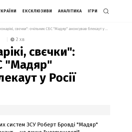
УКРАЇНИ
ЕКСКЛЮЗИВИ
АНАЛІТИКА
ІГРИ
 "Спічкі, фонарікі, свєчки": очільник СБС "Мадяр" анонсував блекаут у Росії 
2 хв
рікі, свєчки":
С "Мадяр"
екаут у Росії
их систем ЗСУ Роберт Бровді "Мадяр"