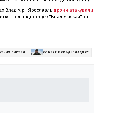
ах Владімір і Ярославль
дрони атакували
еться про підстанцію "Владімірская" та
.
ОТНИХ СИСТЕМ
РОБЕРТ БРОВДІ "МАДЯР"