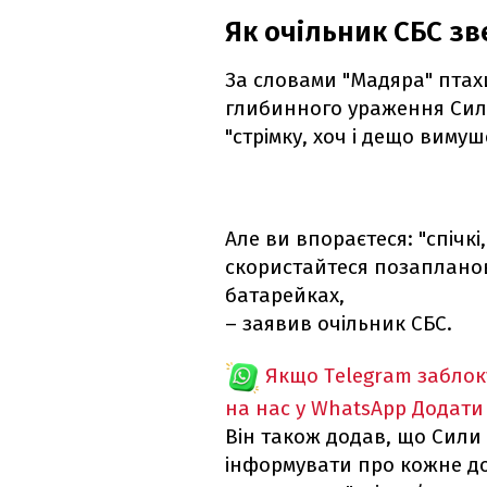
Як очільник СБС зв
За словами "Мадяра" птах
глибинного ураження Сил
"стрімку, хоч і дещо виму
Але ви впораєтеся: "спічкі,
скористайтеся позапланов
батарейках,
– заявив очільник СБС.
Якщо Telegram забло
на нас у WhatsApp
Додати
Він також додав, що Сили 
інформувати про кожне до