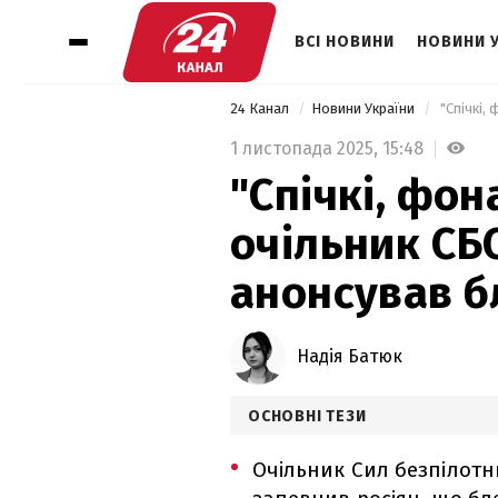
ВСІ НОВИНИ
НОВИНИ 
24 Канал
Новини України
1 листопада 2025,
15:48
"Спічкі, фона
очільник СБ
анонсував бл
Надія Батюк
ОСНОВНІ ТЕЗИ
Очільник Сил безпілотн