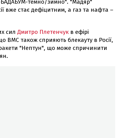
-БАДАБУМ-темно/зимно". "Мадяр"
ії вже стає дефіцитним, а газ та нафта –
их сил
Дмитро Плетенчук
в ефірі
о ВМС також сприяють блекауту в Росії,
ракети "Нептун", що може спричинити
ян.