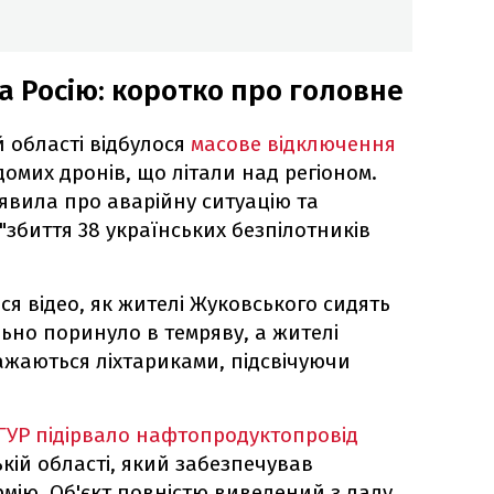
на Росію: коротко про головне
й області відбулося
масове відключення
домих дронів, що літали над регіоном.
аявила про аварійну ситуацію та
"збиття 38 українських безпілотників
ся відео, як жителі Жуковського сидять
льно поринуло в темряву, а жителі
ажаються ліхтариками, підсвічуючи
ГУР підірвало нафтопродуктопровід
кій області, який забезпечував
рмію. Об'єкт повністю виведений з ладу.