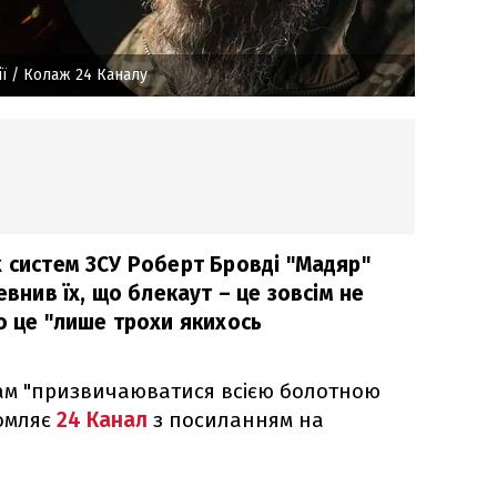
ї
/ Колаж 24 Каналу
х систем ЗСУ Роберт Бровді "Мадяр"
евнив їх, що блекаут – це зовсім не
о це "лише трохи якихось
ам "призвичаюватися всією болотною
домляє
24 Канал
з посиланням на