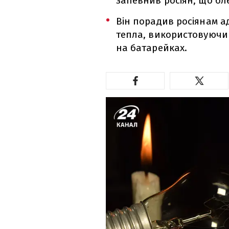
запевнив росіян, що бле
Він порадив росіянам ад
тепла, використовуючи "
на батарейках.