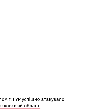
поміг: ГУР успішно атакувало
сковській області