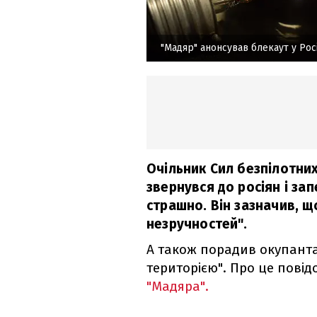
"Мадяр" анонсував блекаут у Росі
Очільник Сил безпілотни
звернувся до росіян і зап
страшно. Він зазначив, щ
незручностей".
А також порадив окупант
територією". Про це пові
"Мадяра".