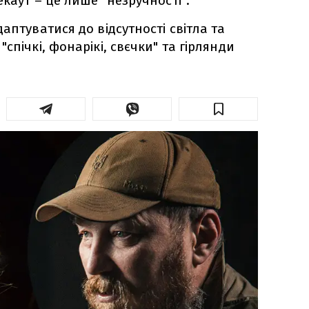
каут – це лише "незручності".
аптуватися до відсутності світла та
спічкі, фонарікі, свєчки" та гірлянди