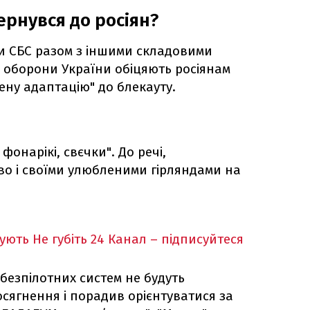
ернувся до росіян?
и СБС разом з іншими складовими
 оборони України обіцяють росіянам
шену адаптацію" до блекауту.
 фонарікі, свєчки". До речі,
о і своїми улюбленими гірляндами на
кують
Не губіть 24 Канал – підписуйтеся
безпілотних систем не будуть
сягнення і порадив орієнтуватися за