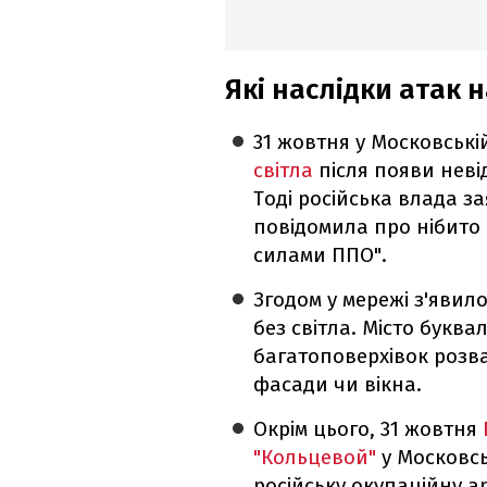
Які наслідки атак 
31 жовтня у Московські
світла
після появи неві
Тоді російська влада з
повідомила про нібито 
силами ППО".
Згодом у мережі з'явило
без світла. Місто буква
багатоповерхівок розв
фасади чи вікна.
Окрім цього, 31 жовтня
"Кольцевой"
у Московсь
російську окупаційну а