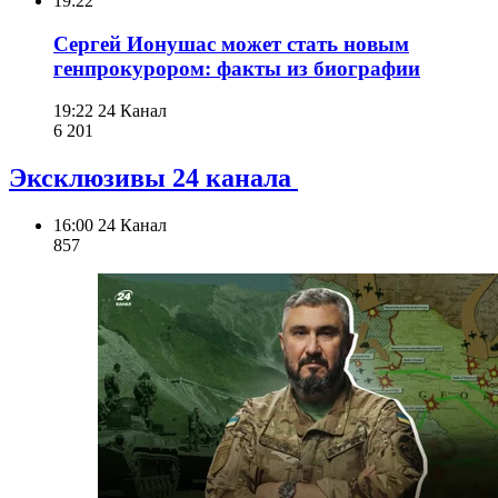
19:22
Сергей Ионушас может стать новым
генпрокурором: факты из биографии
19:22
24 Канал
6 201
Эксклюзивы 24 канала
16:00
24 Канал
857