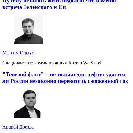
Путину осталось жить недолго: что изменит
встреча Зеленского и Си
Максим Гардус
Специалист по коммуникациям Razom We Stand
"Теневой флот" – не только для нефти: удастся
ли России незаконно перевозить сжиженный газ
Андрей Дрозда