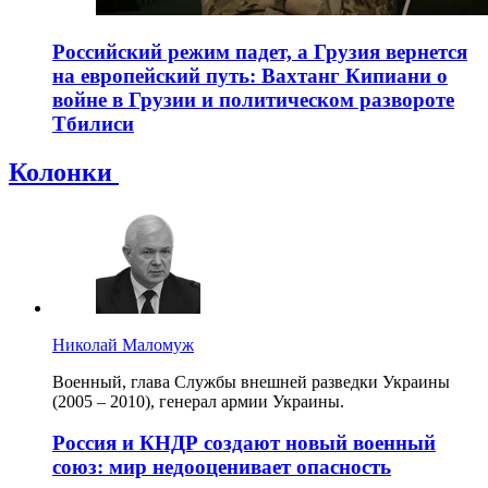
Российский режим падет, а Грузия вернется
на европейский путь: Вахтанг Кипиани о
войне в Грузии и политическом развороте
Тбилиси
Колонки
Николай Маломуж
Военный, глава Службы внешней разведки Украины
(2005 – 2010), генерал армии Украины.
Россия и КНДР создают новый военный
союз: мир недооценивает опасность