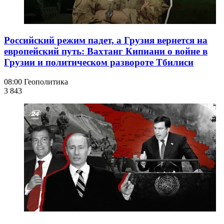
Российский режим падет, а Грузия вернется на
европейский путь: Вахтанг Кипиани о войне в
Грузии и политическом развороте Тбилиси
08:00
Геополитика
3 843