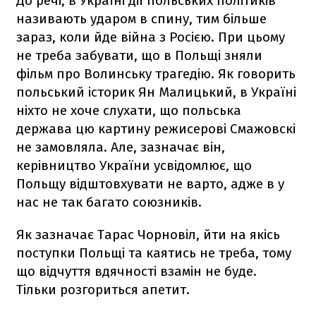
До речі, в Україні дії польських політиків
називають ударом в спину, тим більше
зараз, коли йде війна з Росією. При цьому
не треба забувати, що в Польщі зняли
фільм про Волинську трагедію. Як говорить
польський історик Ян Малицький, в Україні
ніхто не хоче слухати, що польська
держава цю картину режисерові Смажовскі
не замовляла. Але, зазначає він,
керівництво України усвідомлює, що
Польщу відштовхувати не варто, адже в у
нас не так багато союзників.
Як зазначає Тарас Чорновіл, йти на якісь
поступки Польщі та каятись не треба, тому
що відчуття вдячності взамін не буде.
Тільки розгориться апетит.