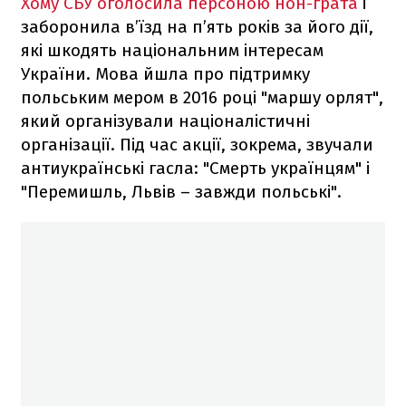
Хому СБУ оголосила персоною нон-грата
і
заборонила в’їзд на п’ять років за його дії,
які шкодять національним інтересам
України. Мова йшла про підтримку
польським мером в 2016 році "маршу орлят",
який організували націоналістичні
організації. Під час акції, зокрема, звучали
антиукраїнські гасла: "Cмерть українцям" і
"Перемишль, Львів – завжди польські".