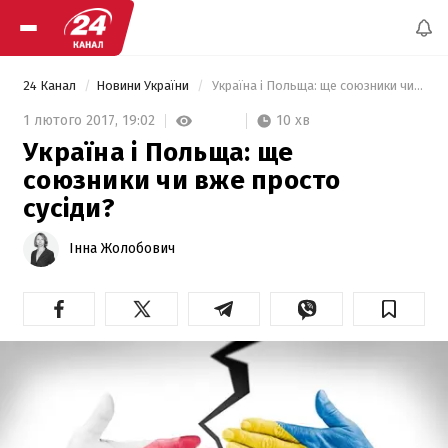
24 Канал
Новини України
 Україна і Польща: ще союзники чи вже просто сусіди? 
10 хв
1 лютого 2017,
19:02
Україна і Польща: ще
союзники чи вже просто
сусіди?
Інна Жолобович