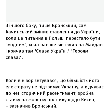
З іншого боку, пише Вронський, сам
Качинський змінив ставлення до України,
коли це питання в Польщі перестало бути
"модним", хоча раніше він їздив на Майдан
і кричав там "Слава Україні!" "Героям
слава!".
Коли він зорієнтувався, що більшість його
електорату не підтримує Україну, а відчуває
до неї історичний ресентимент, зробив
ставку на жорстку політику щодо Києва,
– зазначив Вронський.