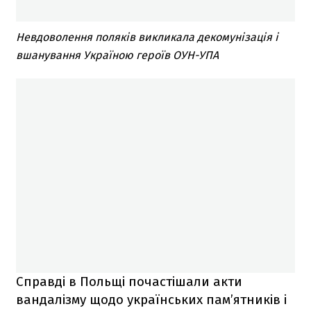
Невдоволення поляків викликала декомунізація і
вшанування Україною героїв ОУН-УПА
Справді в Польщі почастішали акти
вандалізму щодо українських пам’ятників і