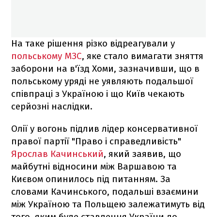
На таке рішення різко відреагували у
польському МЗС
, яке стало вимагати зняття
заборони на в'їзд Хоми, зазначивши, що в
польському уряді не уявляють подальшої
співпраці з Україною і що Київ чекають
серйозні наслідки.
Олії у вогонь підлив лідер консервативної
правої партії "Право і справедливість"
Ярослав Качинський
, який заявив, що
майбутні відносини між Варшавою та
Києвом опинилось під питанням. За
словами Качинського, подальші взаємини
між Україною та Польщею залежатимуть від
того, яким буде ставлення України до