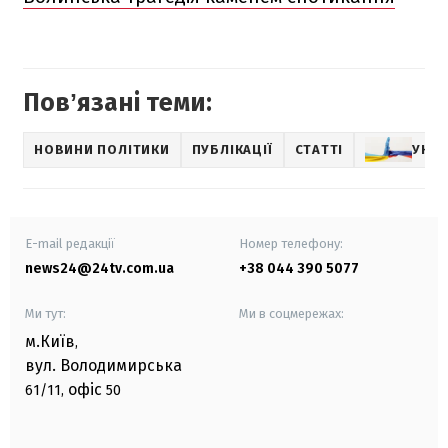
Повʼязані теми:
НОВИНИ ПОЛІТИКИ
ПУБЛІКАЦІЇ
СТАТТІ
УКРА
E-mail редакції
Номер телефону:
news24@24tv.com.ua
+38 044 390 5077
Ми тут:
Ми в соцмережах:
м.Київ
,
вул. Володимирська
офіс
61/11,
50