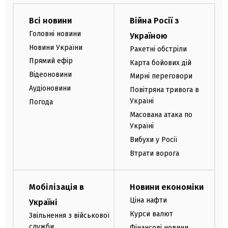
Всі новини
Війна Росії з
Головні новини
Україною
Новини України
Ракетні обстріли
Прямий ефір
Карта бойових дій
Відеоновини
Мирні переговори
Аудіоновини
Повітряна тривога в
Україні
Погода
Масована атака по
Україні
Вибухи у Росії
Втрати ворога
Мобілізація в
Новини економіки
Ціна нафти
Україні
Курси валют
Звільнення з військової
служби
Фінансові новини