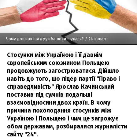
Чому довголітня дружба похитнулася?
/ 24 канал
Стосунки між Україною і її давнім
європейським союзником Польщею
продовжують загострюватися. Дійшло
навіть до того, що лідер партії "Право і
справедливість" Ярослав Качинський
поставив під сумнів подальші
взаємовідносини двох країн. В чому
причина похолодання стосунків між
Україною і Польщею і чим це загрожує
обом державам, розбиралися журналісти
сайту "24".