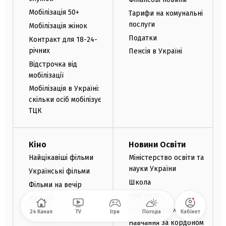
Мобілізація 50+
Тарифи на комунальні
послуги
Мобілізація жінок
Податки
Контракт для 18-24-
річних
Пенсія в Україні
Відстрочка від
мобілізації
Мобілізація в Україні:
скільки осіб мобілізує
ТЦК
Кіно
Новини Освіти
Найцікавіші фільми
Міністерство освіти та
науки України
Українські фільми
Школа
Фільми на вечір
НМТ 2026
Комедії
Саморозвиток
Серіали
24 Канал
TV
Ігри
Погода
Кабінет
Навчання за кордоном