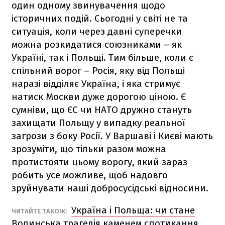
один одному звинувачення щодо
історичних подій. Сьогодні у світі не та
ситуація, коли через давні суперечки
можна розкидатися союзниками – як
Україні, так і Польщі. Тим більше, коли є
спільний ворог – Росія, яку від Польщі
наразі відділяє Україна, і яка стримує
натиск Москви дуже дорогою ціною. Є
сумніви, що ЄС чи НАТО дружно стануть
захищати Польщу у випадку реальної
загрози з боку Росії. У Варшаві і Києві мають
зрозуміти, що тільки разом можна
протистояти цьому ворогу, який зараз
робить усе можливе, щоб надовго
зруйнувати наші добросусідські відносини.
Україна і Польща: чи стане
ЧИТАЙТЕ ТАКОЖ:
Волинська трагедія каменем спотикання