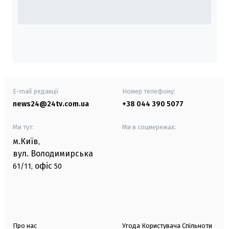
E-mail редакції
Номер телефону:
news24@24tv.com.ua
+38 044 390 5077
Ми тут:
Ми в соцмережах:
м.Київ
,
вул. Володимирська
офіс
61/11,
50
Про нас
Угода Користувача Спільноти