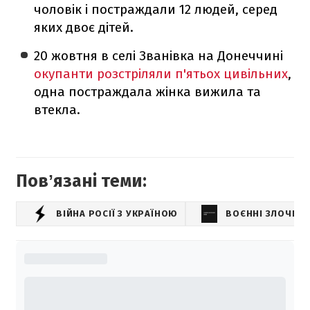
чоловік і постраждали 12 людей, серед
яких двоє дітей.
20 жовтня в селі Званівка на Донеччині
окупанти розстріляли п'ятьох цивільних
,
одна постраждала жінка вижила та
втекла.
Повʼязані теми:
ВІЙНА РОСІЇ З УКРАЇНОЮ
ВОЄННІ ЗЛОЧИН