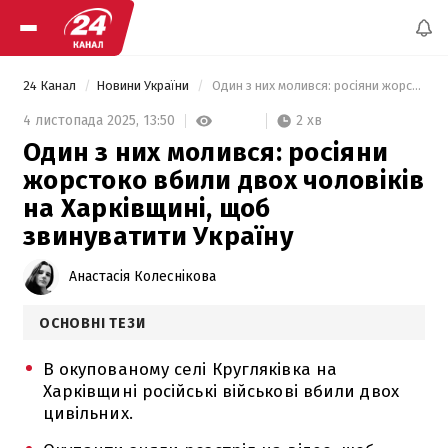
24 Канал
Новини України
 Один з них молився: росіяни жорстоко вбили двох чоловіків на Харківщині, щоб звинуватити Україну 
2 хв
4 листопада 2025,
13:50
Один з них молився: росіяни
жорстоко вбили двох чоловіків
на Харківщині, щоб
звинуватити Україну
Анастасія Колеснікова
ОСНОВНІ ТЕЗИ
В окупованому селі Кругляківка на
Харківщині російські військові вбили двох
цивільних.