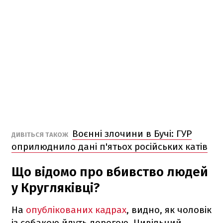
Воєнні злочини в Бучі: ГУР
ДИВІТЬСЯ ТАКОЖ
оприлюднило дані п'ятьох російських катів
Що відомо про вбивство людей
у Кругляківці?
На
опублікованих кадрах
, видно, як чоловік
із собакою йдуть дорогою. Цивільний