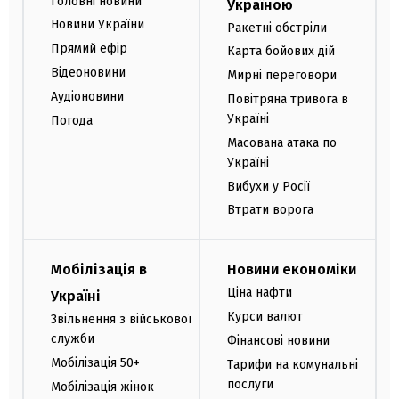
Головні новини
Україною
Новини України
Ракетні обстріли
Прямий ефір
Карта бойових дій
Відеоновини
Мирні переговори
Аудіоновини
Повітряна тривога в
Україні
Погода
Масована атака по
Україні
Вибухи у Росії
Втрати ворога
Мобілізація в
Новини економіки
Ціна нафти
Україні
Курси валют
Звільнення з військової
служби
Фінансові новини
Мобілізація 50+
Тарифи на комунальні
послуги
Мобілізація жінок