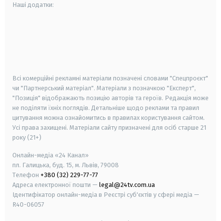
Наші додатки:
android
apple
smart tv
samsung smart tv
Всі комерційні рекламні матеріали позначені словами "Спецпроєкт"
чи "Партнерський матеріал". Матеріали з позначкою "Експерт",
"Позиція" відображають позицію авторів та героїв. Редакція може
не поділяти їхніх поглядів. Детальніше щодо реклами та правил
цитування можна ознайомитись в правилах користування сайтом.
Усі права захищені.
Матеріали сайту призначені для осіб старше
21
року (21+)
Онлайн-медіа «24 Канал»
пл. Галицька, буд. 15, м. Львів, 79008
Телефон
+380 (32) 229-77-77
Адреса електронної пошти —
legal@24tv.com.ua
Ідентифікатор онлайн-медіа в Реєстрі суб'єктів у сфері медіа —
R40-06057