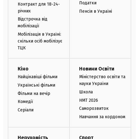
Податки
Контракт для 18-24-
річних
Пенсія в Україні
Відстрочка від
мобілізації
Мобілізація в Україні:
скільки осіб мобілізує
ТЦК
Кіно
Новини Освіти
Найцікавіші фільми
Міністерство освіти та
науки України
Українські фільми
Школа
Фільми на вечір
НМТ 2026
Комедії
Саморозвиток
Серіали
Навчання за кордоном
Нерухомість
Спорт