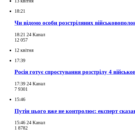
13 квітня
18:21
Чи відомо особи розстріляних військовополо
18:21
24 Канал
12 057
12 квітня
17:39
Росія готує спростування розстрілу 4 військ
17:39
24 Канал
7 930
1
15:46
Путін цього вже не контролює: експерт сказа
15:46
24 Канал
1 878
2