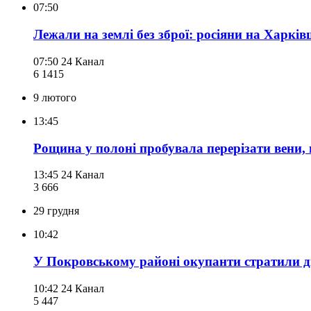
07:50
Лежали на землі без зброї: росіяни на Харкі
07:50
24 Канал
6 141
5
9 лютого
13:45
Рощина у полоні пробувала перерізати вени, 
13:45
24 Канал
3 666
29 грудня
10:42
У Покровському районі окупанти стратили д
10:42
24 Канал
5 447