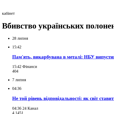
кабінет
Вбивство українських полоне
28 липня
15:42
Пам'ять, викарбувана в металі: НБУ випустив
15:42
Фінанси
404
7 липня
04:36
Не той рівень відповідальності: як світ стави
04:36
24 Канал
4 145
1