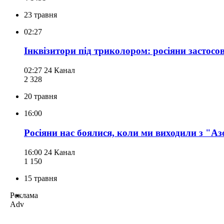
23 травня
02:27
Інквізитори під триколором: росіяни застосо
02:27
24 Канал
2 328
20 травня
16:00
Росіяни нас боялися, коли ми виходили з "А
16:00
24 Канал
1 150
15 травня
Реклама
Adv