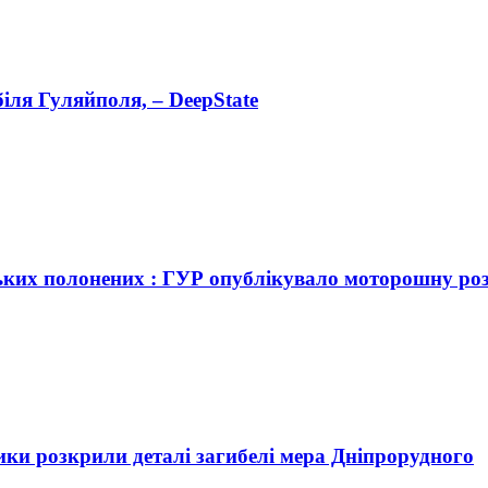
іля Гуляйполя, – DeepState
ських полонених : ГУР опублікувало моторошну ро
ники розкрили деталі загибелі мера Дніпрорудного