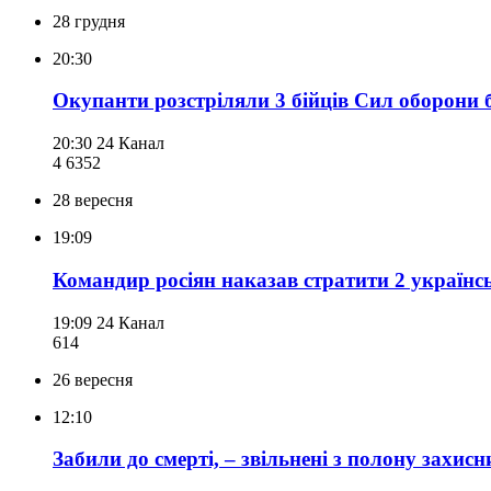
28 грудня
20:30
Окупанти розстріляли 3 бійців Сил оборони б
20:30
24 Канал
4 635
2
28 вересня
19:09
Командир росіян наказав стратити 2 україн
19:09
24 Канал
614
26 вересня
12:10
Забили до смерті, – звільнені з полону захис