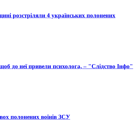
вщині розстріляли 4 українських полонених
щоб до неї привели психолога, – "Слідство Інфо"
вох полонених воїнів ЗСУ