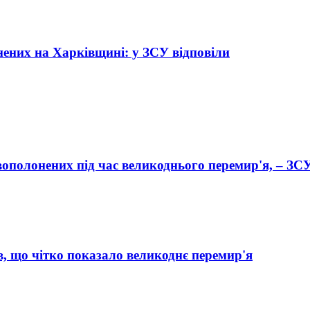
нених на Харківщині: у ЗСУ відповіли
овополонених під час великоднього перемир'я, – ЗС
в, що чітко показало великоднє перемир'я