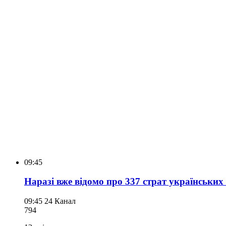
09:45
Наразі вже відомо про 337 страт українських 
09:45
24 Канал
794