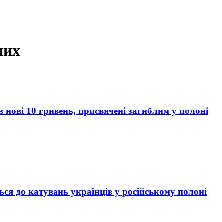
них
 нові 10 гривень, присвячені загиблим у полоні
ться до катувань українців у російському полоні