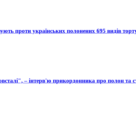
вують проти українських полонених 695 видів торт
зовсталі", – інтерв'ю прикордонника про полон та