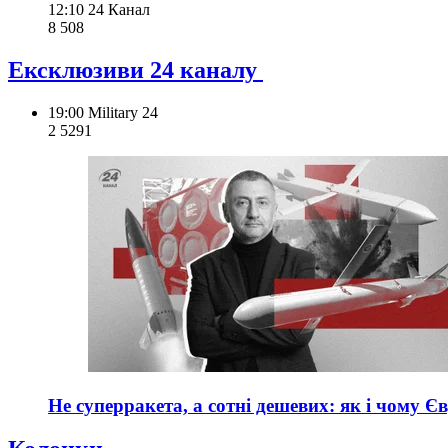
12:10
24 Канал
8 508
Ексклюзиви 24 каналу
19:00
Military 24
2 529
1
Не суперракета, а сотні дешевих: як і чому Є