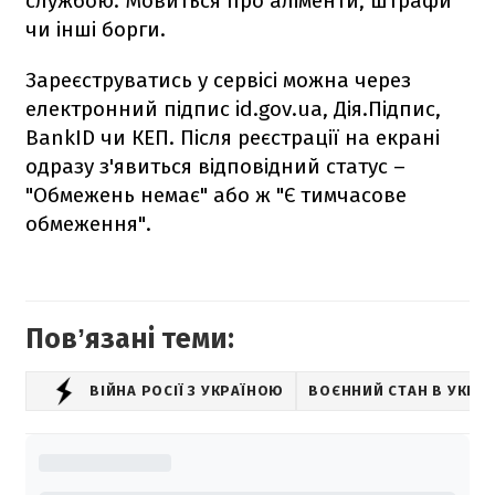
службою. Мовиться про аліменти, штрафи
чи інші борги.
Зареєструватись у сервісі можна через
електронний підпис id.gov.ua, Дія.Підпис,
BankID чи КЕП. Після реєстрації на екрані
одразу з'явиться відповідний статус –
"Обмежень немає" або ж "Є тимчасове
обмеження".
Повʼязані теми:
ВІЙНА РОСІЇ З УКРАЇНОЮ
ВОЄННИЙ СТАН В УКРАЇ