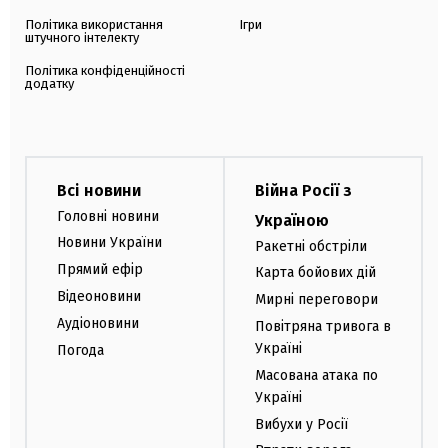
Політика використання
Ігри
штучного інтелекту
Політика конфіденційності
додатку
Всі новини
Війна Росії з
Головні новини
Україною
Новини України
Ракетні обстріли
Прямий ефір
Карта бойових дій
Відеоновини
Мирні переговори
Аудіоновини
Повітряна тривога в
Україні
Погода
Масована атака по
Україні
Вибухи у Росії