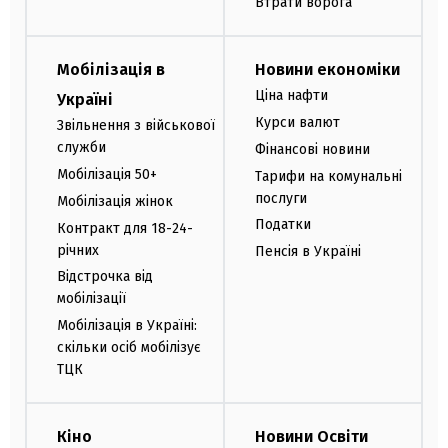
Втрати ворога
Мобілізація в
Новини економіки
Ціна нафти
Україні
Курси валют
Звільнення з військової
служби
Фінансові новини
Мобілізація 50+
Тарифи на комунальні
послуги
Мобілізація жінок
Податки
Контракт для 18-24-
річних
Пенсія в Україні
Відстрочка від
мобілізації
Мобілізація в Україні:
скільки осіб мобілізує
ТЦК
Кіно
Новини Освіти