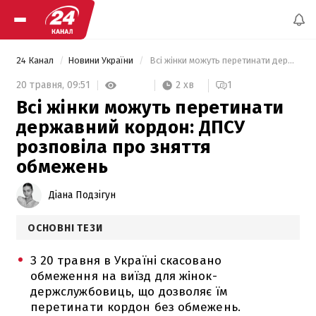
24 Канал
Новини України
 Всі жінки можуть перетинати державний кордон: ДПСУ розповіла про зняття обмежень 
2 хв
20 травня,
09:51
1
Всі жінки можуть перетинати
державний кордон: ДПСУ
розповіла про зняття
обмежень
Діана Подзігун
ОСНОВНІ ТЕЗИ
З 20 травня в Україні скасовано
обмеження на виїзд для жінок-
держслужбовиць, що дозволяє їм
перетинати кордон без обмежень.