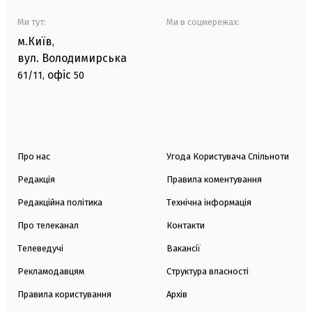
Ми тут:
Ми в соцмережах:
м.Київ
,
вул. Володимирська
офіс
61/11,
50
Про нас
Угода Користувача Спільноти
Редакція
Правила коментування
Редакційна політика
Технічна інформація
Про телеканал
Контакти
Телеведучі
Вакансії
Рекламодавцям
Структура власності
Правила користування
Архів