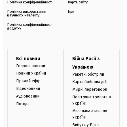
Політика конфіденційності
Карта сайту
Політика використання
Ігри
штучного інтелекту
Політика конфіденційності
додатку
Всі новини
Війна Росії з
Головні новини
Україною
Новини України
Ракетні обстріли
Прямий ефір
Карта бойових дій
Відеоновини
Мирні переговори
Аудіоновини
Повітряна тривога в
Україні
Погода
Масована атака по
Україні
Вибухи у Росії