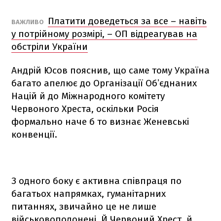
Платити доведеться за все – навіть
ВАЖЛИВО
у потрійному розмірі, – ОП відреагував на
обстріли України
Андрій Юсов пояснив, що саме тому Україна
багато апелює до Організації Обʼєднаних
Націй й до Міжнародного комітету
Червоного Хреста, оскільки Росія
формально наче б то визнає Женевські
конвенції.
З одного боку є активна співпраця по
багатьох напрямках, гуманітарних
питаннях, звичайно це не лише
військовополонені. Й Червоний Хрест, й