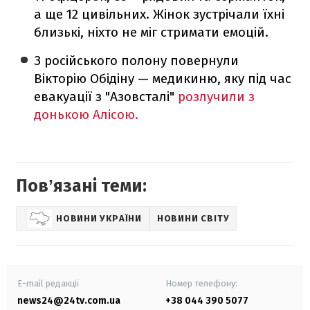
а ще 12 цивільних. Жінок зустрічали їхні
близькі, ніхто не міг стримати емоцій.
З російського полону повернули
Вікторію Обідіну — медикиню, яку під час
евакуації з "Азовсталі"
розлучили з
донькою Алісою.
Повʼязані теми:
НОВИНИ УКРАЇНИ
НОВИНИ СВІТУ
E-mail редакції
Номер телефону:
news24@24tv.com.ua
+38 044 390 5077