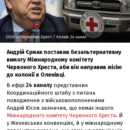
ООН та Червоний Хрест
/ Колаж 24 канал
Андрій Єрмак поставив безальтернативну
вимогу Міжнародному комітету
Червоного Хреста, аби він направив місію
до колонії в Оленівці.
В ефірі
24 каналу
представник
Координаційного штабу з питань
поводження з військовополоненими
Андрій Юсов зазначив, що немає іншого
Міжнародного комітету Червоного Хреста
. Й
у Женевських конвенціях, й у міжнародному