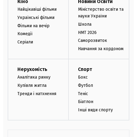
Кіно
Новини Освіти
Найцікавіші фільми
Міністерство освіти та
науки України
Українські фільми
Школа
Фільми на вечір
НМТ 2026
Комедії
Саморозвиток
Серіали
Навчання за кордоном
Нерухомість
Спорт
Аналітика ринку
Бокс
Купівля житла
Футбол
Тренди і натхнення
Теніс
Біатлон
Інші види спорту