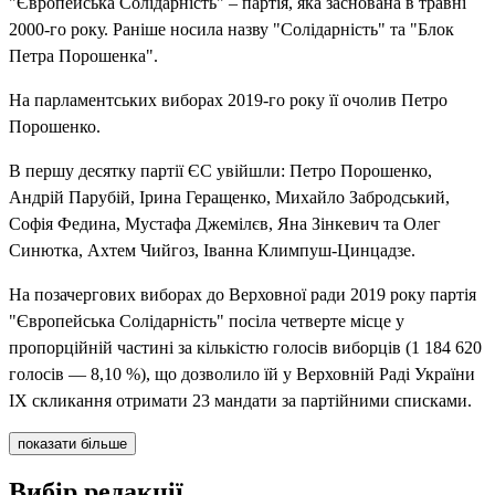
"Європейська Солідарність" – партія, яка заснована в травні
2000-го року. Раніше носила назву "Солідарність" та "Блок
Петра Порошенка".
На парламентських виборах 2019-го року її очолив Петро
Порошенко.
В першу десятку партії ЄС увійшли: Петро Порошенко,
Андрій Парубій, Ірина Геращенко, Михайло Забродський,
Софія Федина, Мустафа Джемілєв, Яна Зінкевич та Олег
Синютка, Ахтем Чийгоз, Іванна Климпуш-Цинцадзе.
На позачергових виборах до Верховної ради 2019 року партія
"Європейська Солідарність" посіла четверте місце у
пропорційній частині за кількістю голосів виборців (1 184 620
голосів — 8,10 %), що дозволило їй у Верховній Раді України
IX скликання отримати 23 мандати за партійними списками.
показати більше
Вибір редакції