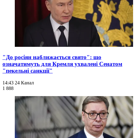
"До росіян наближається свято": що
означатимуть для Кремля ухвалені Сенатом
"пекельні санкції"
14:43
24 Канал
1 888