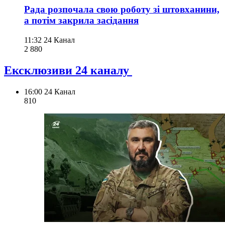
Рада розпочала свою роботу зі штовханини,
а потім закрила засідання
11:32
24 Канал
2 880
Ексклюзиви 24 каналу
16:00
24 Канал
810