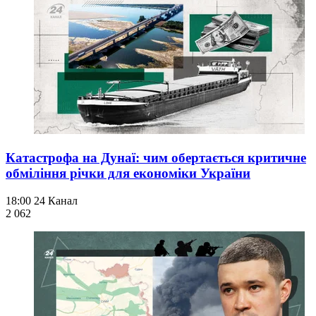
Катастрофа на Дунаї: чим обертається критичне
обміління річки для економіки України
18:00
24 Канал
2 062