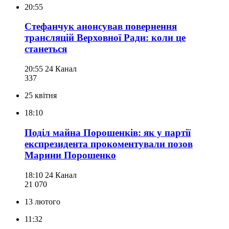
20:55
Стефанчук анонсував повернення
трансляцій Верховної Ради: коли це
станеться
20:55
24 Канал
337
25 квітня
18:10
Поділ майна Порошенків: як у партії
експрезидента прокоментували позов
Марини Порошенко
18:10
24 Канал
21 070
13 лютого
11:32