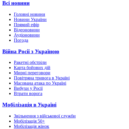
Всі новини
Головні новини
Новини України
Прямий ефір
Відеоновини
Аудіоновини
Погода
Війна Росії з Україною
Ракетні обстріли
Карта бойових дій
Мирні переговори
Повітряна тривога в Україні
Масована атака по Україні
Вибухи у Росії
Втрати ворога
Мобілізація в Україні
Звільнення з військової служби
Мобілізація 50+
Мобілізація жінок