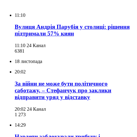
11:10
Вулиця Андрія Парубія у столиці: рішення
підтримали 57% киян
11:10
24 Канал
638
1
18 листопада
20:02
За війни не може бути політичного
саботажу, – Стефанчук про заклики
відправити уряд у відставку
20:02
24 Канал
1 273
14:29
Нардепи заблокували трибуну і