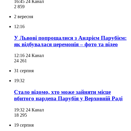
16:45
24 Канал
2 859
2 вересня
12:16
У Львові попрощалися з Андрієм Парубієм:
як відбувалася церемонія – фото та відео
12:16
24 Канал
24 261
31 серпня
19:32
Стало відомо, хто може зайняти місце
вбитого нардепа Парубія у Верховній Раді
19:32
24 Канал
18 295
19 серпня