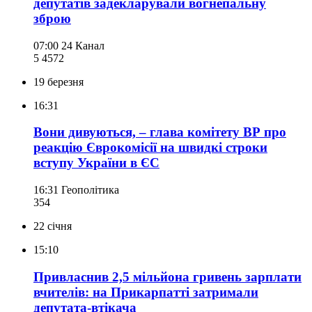
депутатів задекларували вогнепальну
зброю
07:00
24 Канал
5 457
2
19 березня
16:31
Вони дивуються, – глава комітету ВР про
реакцію Єврокомісії на швидкі строки
вступу України в ЄС
16:31
Геополітика
354
22 січня
15:10
Привласнив 2,5 мільйона гривень зарплати
вчителів: на Прикарпатті затримали
депутата-втікача