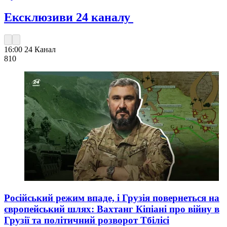
Ексклюзиви 24 каналу
16:00
24 Канал
810
Російський режим впаде, і Грузія повернеться на
європейський шлях: Вахтанг Кіпіані про війну в
Грузії та політичний розворот Тбілісі