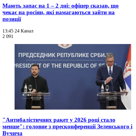
Мають запас на 1 – 2 дні: офіцер сказав, що
чекає на росіян, які намагаються зайти на
позиції
13:45
24 Канал
2 091
"Антибалістичних ракет у 2026 році стало
менше": головне з пресконференції Зеленського і
Вучича