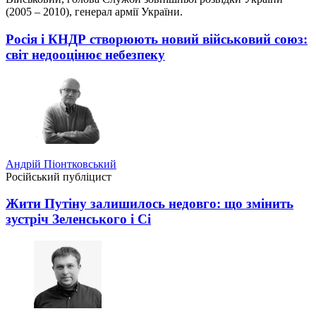
(2005 – 2010), генерал армії України.
Росія і КНДР створюють новий військовий союз:
світ недооцінює небезпеку
Андрій Піонтковський
Російський публіцист
Жити Путіну залишилось недовго: що змінить
зустріч Зеленського і Сі