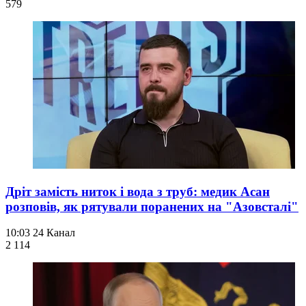
579
Дріт замість ниток і вода з труб: медик Асан
розповів, як рятували поранених на "Азовсталі"
10:03
24 Канал
2 114