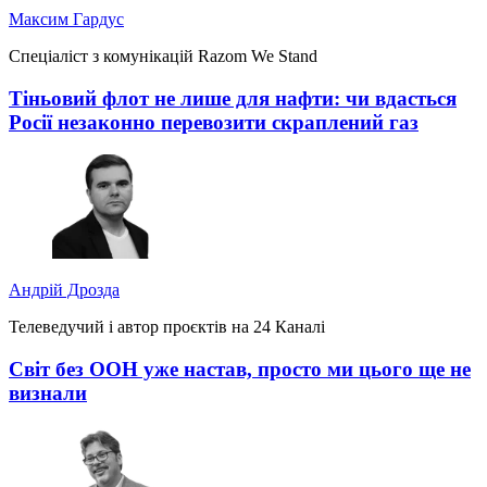
Максим Гардус
Спеціаліст з комунікацій Razom We Stand
Тіньовий флот не лише для нафти: чи вдасться
Росії незаконно перевозити скраплений газ
Андрій Дрозда
Телеведучий і автор проєктів на 24 Каналі
Світ без ООН уже настав, просто ми цього ще не
визнали