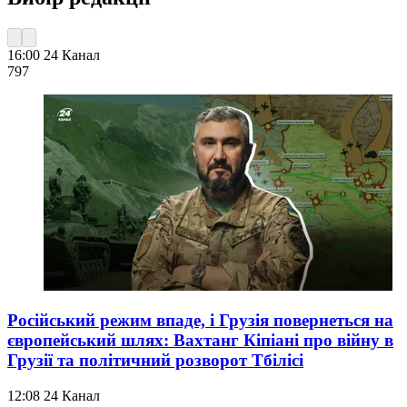
16:00
24 Канал
797
Російський режим впаде, і Грузія повернеться на
європейський шлях: Вахтанг Кіпіані про війну в
Грузії та політичний розворот Тбілісі
12:08
24 Канал