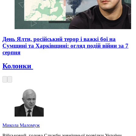
День Ялти, російський терор і важкі бої на
Сумщині та Харківщині: огляд подій війни за 7
серпня
Колонки
Микола Маломуж
Військовий, голова Служби зовнішньої розвідки України