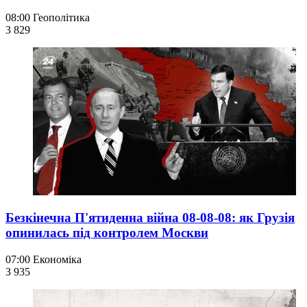
08:00
Геополітика
3 829
Безкінечна П'ятиденна війна 08-08-08: як Грузія
опинилась під контролем Москви
07:00
Економіка
3 935