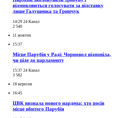
відмовляються голосувати за відставку
лише Галущенка та Гринчук
14:29
24 Канал
2 540
11 жовтня
15:37
Місце Парубія у Раді: Чорновол відповіла,
чи піде до парламенту
15:37
24 Канал
3 582
18 вересня
16:45
ЦВК визнала нового нардепа: хто посів
місце вбитого Парубія